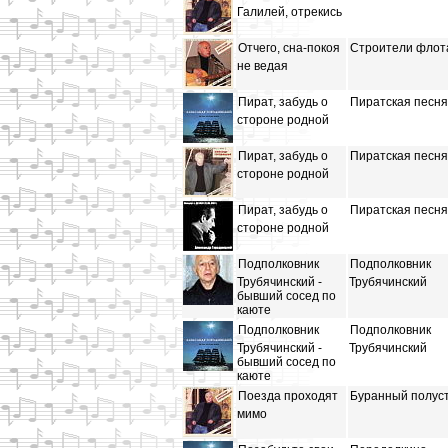
Галилей, отрекись
Отчего, сна-покоя
Строители флот
не ведая
Пират, забудь о
Пиратская песня
стороне родной
Пират, забудь о
Пиратская песня
стороне родной
Пират, забудь о
Пиратская песня
стороне родной
Подполковник
Подполковник
Трубячинский -
Трубячинский
бывший сосед по
каюте
Подполковник
Подполковник
Трубячинский -
Трубячинский
бывший сосед по
каюте
Поезда проходят
Буранный полус
мимо