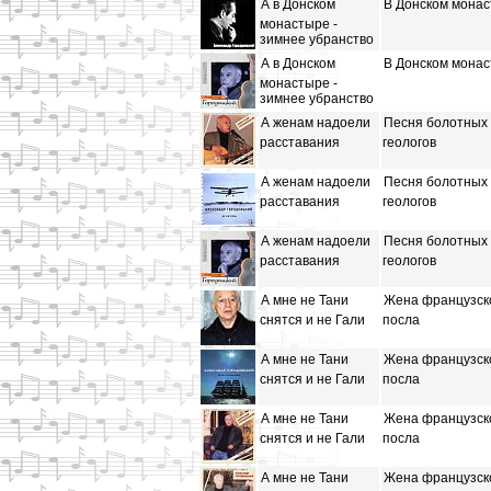
А в Донском
В Донском мона
монастыре -
зимнее убранство
А в Донском
В Донском мона
монастыре -
зимнее убранство
А женам надоели
Песня болотных
расставания
геологов
А женам надоели
Песня болотных
расставания
геологов
А женам надоели
Песня болотных
расставания
геологов
А мне не Тани
Жена французск
снятся и не Гали
посла
А мне не Тани
Жена французск
снятся и не Гали
посла
А мне не Тани
Жена французск
снятся и не Гали
посла
А мне не Тани
Жена французск