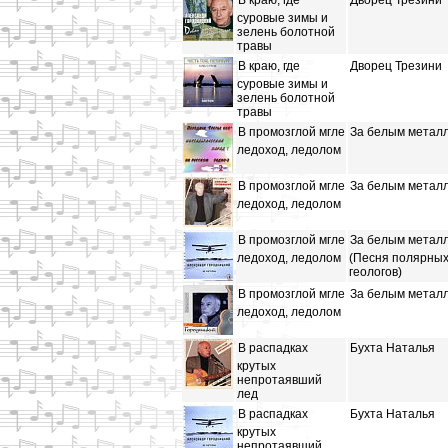
В краю, где
Дворец Трезини
суровые зимы и
зелень болотной
травы
В краю, где
Дворец Трезини
суровые зимы и
зелень болотной
травы
В промозглой мгле
За белым метал
ледоход, ледолом
В промозглой мгле
За белым метал
ледоход, ледолом
В промозглой мгле
За белым метал
ледоход, ледолом
(Песня полярны
геологов)
В промозглой мгле
За белым метал
ледоход, ледолом
В распадках
Бухта Наталья
крутых
непротаявший
лед
В распадках
Бухта Наталья
крутых
непротаявший