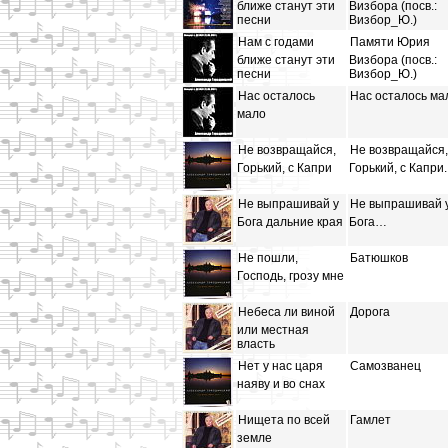
ближе станут эти
Визбора (посв.:
песни
Визбор_Ю.)
Нам с годами
Памяти Юрия
ближе станут эти
Визбора (посв.:
песни
Визбор_Ю.)
Нас осталось
Нас осталось ма
мало
Не возвращайся,
Не возвращайся,
Горький, с Капри
Горький, с Капри..
Не выпрашивай у
Не выпрашивай 
Бога дальние края
Бога…
Не пошли,
Батюшков
Господь, грозу мне
Небеса ли виной
Дорога
или местная
власть
Нет у нас царя
Самозванец
наяву и во снах
Нищета по всей
Гамлет
земле