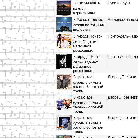
В России бунты
Русский бунт
пахнут
черноземом
В Уэльсе теплые
Английскиая пес
дожди по крышам
шелестят
В городе Понто-
Понто-дель-Гадо
дель-Гадо нет
магазинов
роскошных
В городе Понто-
Понто-дель-Гадо
дель-Гадо нет
магазинов
роскошных
В краю, где
Дворец Трезини
суровые зимы и
зелень болотной
травы
В краю, где
Дворец Трезини
суровые зимы и
зелень болотной
травы
В краю, где
Дворец Трезини
суровые зимы и
зелень болотной
травы