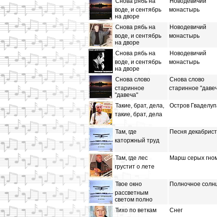
Снова рябь на
Новодевичий
воде, и сентябрь
монастырь
на дворе
Снова рябь на
Новодевичий
воде, и сентябрь
монастырь
на дворе
Снова рябь на
Новодевичий
воде, и сентябрь
монастырь
на дворе
Снова слово
Снова слово
старинное
старинное "даве
"давеча"
Такие, брат, дела,
Остров Гваделуп
такие, брат, дела
Там, где
Песня декабрист
каторжный труд
Там, где лес
Марш серых гно
грустит о лете
Твое окно
Полночное солн
рассветным
светом полно
Тихо по веткам
Снег