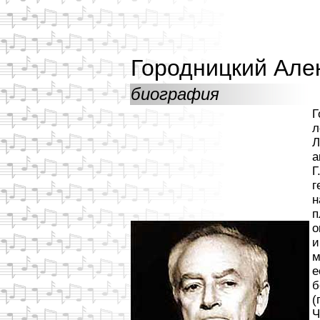
Городницкий Але
биография
Г
л
Л
а
Г
г
н
п
о
и
м
е
б
(
Ч