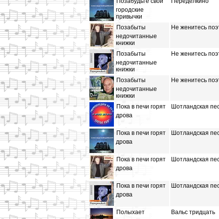
Позабудьте свои
Переделкино
городские
привычки
Позабыты
Не женитесь поэ
недочитанные
книжки
Позабыты
Не женитесь поэ
недочитанные
книжки
Позабыты
Не женитесь поэ
недочитанные
книжки
Пока в печи горят
Шотландская пе
дрова
Пока в печи горят
Шотландская пе
дрова
Пока в печи горят
Шотландская пе
дрова
Пока в печи горят
Шотландская пе
дрова
Полыхает
Вальс тридцать