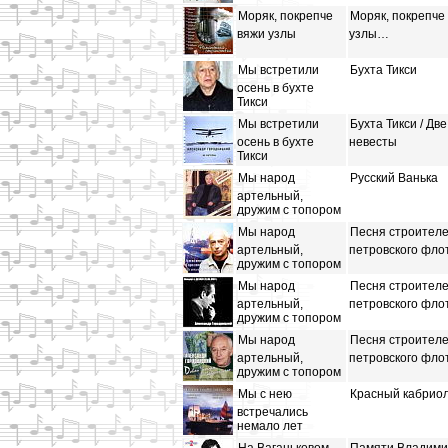
Моряк, покрепче
Моряк, покрепче
вяжи узлы
узлы…
Мы встретили
Бухта Тикси
осень в бухте
Тикси
Мы встретили
Бухта Тикси / Две
осень в бухте
невесты
Тикси
Мы народ
Русский Ванька
артельный,
дружим с топором
Мы народ
Песня строител
артельный,
петровского фло
дружим с топором
Мы народ
Песня строител
артельный,
петровского фло
дружим с топором
Мы народ
Песня строител
артельный,
петровского фло
дружим с топором
Мы с нею
Красный кабрио
встречались
немало лет