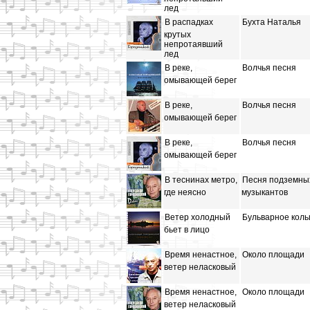
лед
В распадках
Бухта Наталья
крутых
непротаявший
лед
В реке,
Волчья песня
омывающей берег
В реке,
Волчья песня
омывающей берег
В реке,
Волчья песня
омывающей берег
В теснинах метро,
Песня подземны
где неясно
музыкантов
Ветер холодный
Бульварное коль
бьет в лицо
Время ненастное,
Около площади
ветер неласковый
Время ненастное,
Около площади
ветер неласковый