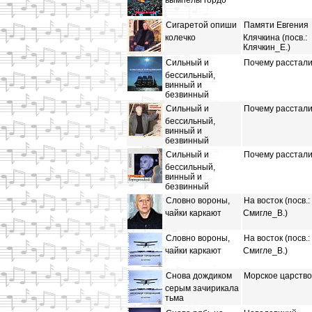
вымпелы гордо
Сигаретой опиши
Памяти Евгения
колечко
Клячкина (посв.:
Клячкин_Е.)
Сильный и
Почему расстали
бессильный,
винный и
безвинный
Сильный и
Почему расстали
бессильный,
винный и
безвинный
Сильный и
Почему расстали
бессильный,
винный и
безвинный
Словно вороны,
На восток (посв.:
чайки каркают
Смигле_В.)
Словно вороны,
На восток (посв.:
чайки каркают
Смигле_В.)
Снова дождиком
Морское царство
серым зачирикала
тьма