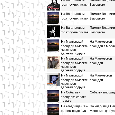
На Ваганьковом
Памяти Владими
горят сухие листья
Высоцкого
На Ваганьковом
Памяти Владими
горят сухие листья
Высоцкого
На Ваганьковом
Памяти Владими
горят сухие листья
Высоцкого
На Маяковской
На Маяковской
площади в Москве
площади в Москв
живет моя
далекая подруга
На Маяковской
На Маяковской
площади в Москве
площади
живет моя
далекая подруга
На Маяковской
На Маяковской
площади в Москве
площади
живет моя
далекая подруга
На Собачьей
Собачья площад
площадке собаки
не лают
На кладбище Сен-
На кладбище Се
Женевьев де Буа
Женевьев де Буа