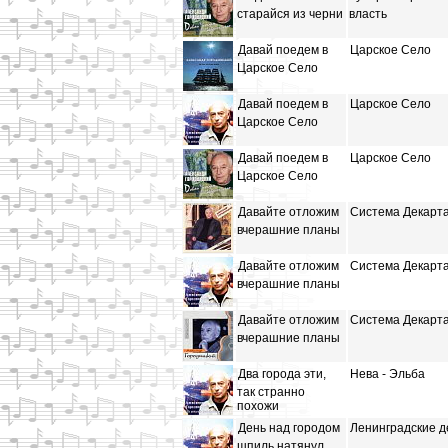
старайся из черни
власть
Давай поедем в
Царское Село
Царское Село
Давай поедем в
Царское Село
Царское Село
Давай поедем в
Царское Село
Царское Село
Давайте отложим
Система Декарт
вчерашние планы
Давайте отложим
Система Декарт
вчерашние планы
Давайте отложим
Система Декарт
вчерашние планы
Два города эти,
Нева - Эльба
так странно
похожи
День над городом
Ленинградские д
шпиль натянул