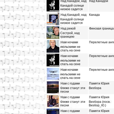
Над Канадой, над
Над Канадой
Канадой солнце
низкое садится
Над Канадой, над
Канада
Канадой солнце
низкое садится
Над рекой
Финская граница
Сестрой, над
границею
Нам ночами
Перелетные анг
июльскими не
спать на сене
Нам ночами
Перелетные анг
июльскими не
спать на сене
Нам ночами
Перелетные анг
июльскими не
спать на сене
Нам с годами
Памяти Юрия
ближе станут эти
Визбора
песни
Нам с годами
Памяти Юрия
ближе станут эти
Визбора (посв.:
песни
Визбор_Ю.)
Нам с годами
Памяти Юрия