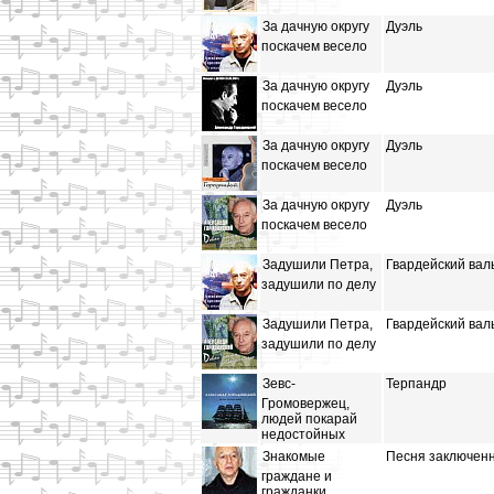
За дачную округу
Дуэль
поскачем весело
За дачную округу
Дуэль
поскачем весело
За дачную округу
Дуэль
поскачем весело
За дачную округу
Дуэль
поскачем весело
Задушили Петра,
Гвардейский вал
задушили по делу
Задушили Петра,
Гвардейский вал
задушили по делу
Зевс-
Терпандр
Громовержец,
людей покарай
недостойных
Знакомые
Песня заключен
граждане и
гражданки