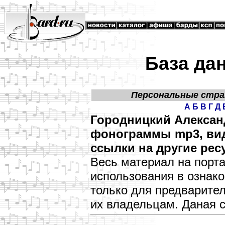
База да
Персональные стр
А
Б
В
Г
Д
Городницкий Алексан
фонограммы mp3, виде
ссылки на другие рес
Весь материал на порт
использования в озна
только для предварите
их владельцам. Даная 