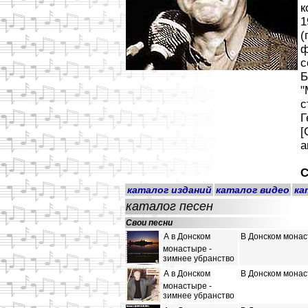
к
1
(
ф
с
Б
"
с
Г
[
а
С
каталог изданий
каталог видео
ка
каталог песен
Свои песни
А в Донском
В Донском мона
монастыре -
зимнее убранство
А в Донском
В Донском мона
монастыре -
зимнее убранство