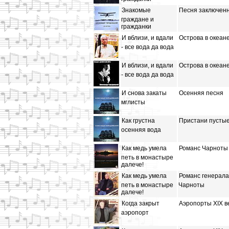
Знакомые
Песня заключен
граждане и
гражданки
И вблизи, и вдали
Острова в океан
- все вода да вода
И вблизи, и вдали
Острова в океан
- все вода да вода
И снова закаты
Осенняя песня
мглисты
Как грустна
Пристани пусты
осенняя вода
Как медь умела
Романс Чарноты
петь в монастыре
далече!
Как медь умела
Романс генерала
петь в монастыре
Чарноты
далече!
Когда закрыт
Аэропорты XIX в
аэропорт