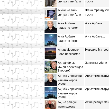
снятся и не Гали
посла
А мне не Тани
Жена французск
снятся и не Гали
посла
А на Арбате
А на Арбате…
падает снежок
А на Арбате
А на Арбате…
падает снежок
А над Москвою
Новелле Матвее
небо невесомое
Ах, зачем вы
Зачем вы убили
убили Александра
Второго?
Ах, как у времени
Арбатские стару
нашего норов
суров
Ах, как у времени
Арбатские стару
нашего норов
суров
Ах, не ревнуй
Ах не ревнуй м
меня к девке