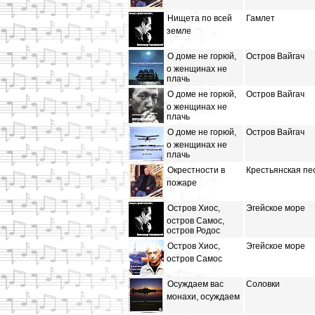
Нищета по всей
Гамлет
земле
О доме не горюй,
Остров Вайгач
о женщинах не
плачь
О доме не горюй,
Остров Вайгач
о женщинах не
плачь
О доме не горюй,
Остров Вайгач
о женщинах не
плачь
Окрестности в
Крестьянская пе
пожаре
Остров Хиос,
Эгейское море
остров Самос,
остров Родос
Остров Хиос,
Эгейское море
остров Самос
Осуждаем вас
Соловки
монахи, осуждаем