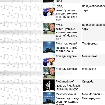
неба
Куда,
Воздухоплавате
петербургские
парк
жители, толпою
веселой бежите
вы?
Куда,
Воздухоплавате
петербургские
парк
жители, толпою
веселой бежите
вы?
Лист последний
Тихий океан
на окне с тонкой
ветки сброшен
Лошади каурые
Меньшиков
Лошади каурые
Меншиков
Любимый мой,
Свадьба
любимый мой, все
ближе наша мука
Меж Москвой и
Меж Москвой и
Ленинградом над
Ленинградам
осенним желтым