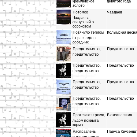
кремлевское
девятого года
золото
Потомок
Чаадаев
Чаадаева,
сгинувший в
сороковом
Потянуло теплом
Колымская весн
от распадков
соседних
Предательство,
Предательство
предательство
Предательство,
Предательство
предательство
Предательство,
Предательство
предательство
Предательство,
Предательство
предательство
Протекают трюма,
В океане зима
льдом покрыта
корма
Расправлены
Паруса Крузенш