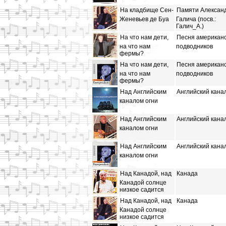
На кладбище Сен-
Памяти Алексан
Женевьев де Буа
Галича (посв.:
Галич_А.)
На что нам дети,
Песня американ
на что нам
подводников
фермы?
На что нам дети,
Песня американ
на что нам
подводников
фермы?
Над Английским
Английский кана
каналом огни
Над Английским
Английский кана
каналом огни
Над Английским
Английский кана
каналом огни
Над Канадой, над
Канада
Канадой солнце
низкое садится
Над Канадой, над
Канада
Канадой солнце
низкое садится