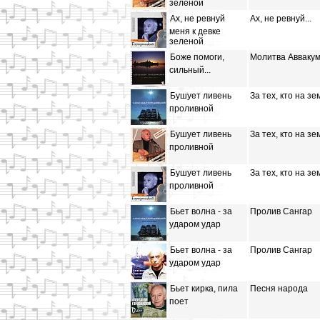
зеленой
Ах, не ревнуй
Ах, не ревнуй...
меня к девке
зеленой
Боже помоги,
Молитва Авваку
сильный...
Бушует ливень
За тех, кто на зе
проливной
Бушует ливень
За тех, кто на зе
проливной
Бушует ливень
За тех, кто на зе
проливной
Бьет волна - за
Пролив Сангар
ударом удар
Бьет волна - за
Пролив Сангар
ударом удар
Бьет кирка, пила
Песня народа
поет