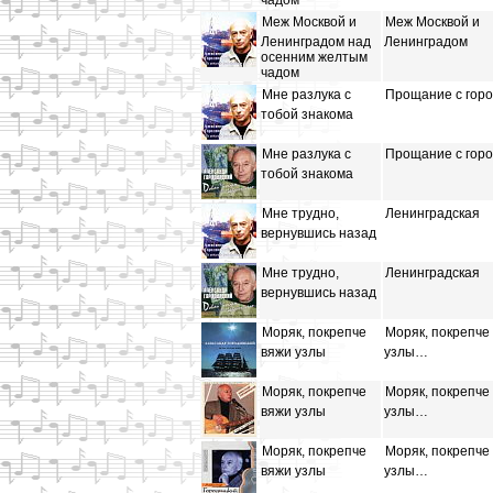
чадом
Меж Москвой и
Меж Москвой и
Ленинградом над
Ленинградом
осенним желтым
чадом
Мне разлука с
Прощание с гор
тобой знакома
Мне разлука с
Прощание с гор
тобой знакома
Мне трудно,
Ленинградская
вернувшись назад
Мне трудно,
Ленинградская
вернувшись назад
Моряк, покрепче
Моряк, покрепче
вяжи узлы
узлы…
Моряк, покрепче
Моряк, покрепче
вяжи узлы
узлы…
Моряк, покрепче
Моряк, покрепче
вяжи узлы
узлы…