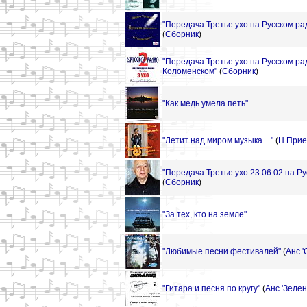
"Передача Третье ухо на Русском ра
(
Сборник
)
"Передача Третье ухо на Русском ра
Коломенском"
(
Сборник
)
"Как медь умела петь"
"Летит над миром музыка…"
(
Н.Прие
"Передача Третье ухо 23.06.02 на Р
(
Сборник
)
"За тех, кто на земле"
"Любимые песни фестивалей"
(
Анс.
"Гитара и песня по кругу"
(
Анс.'Зеле