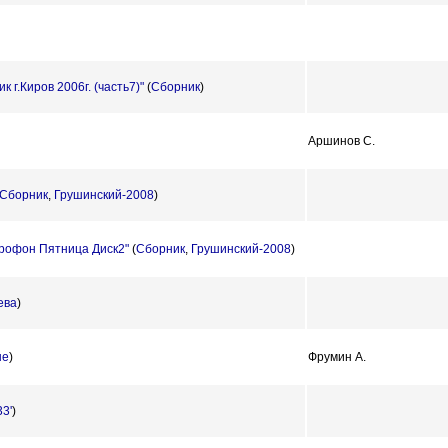
г.Киров 2006г. (часть7)"
(
Сборник
)
Аршинов С.
Сборник
,
Грушинский-2008
)
рофон Пятница Диск2"
(
Сборник
,
Грушинский-2008
)
ева
)
не
)
Фрумин А.
3'
)