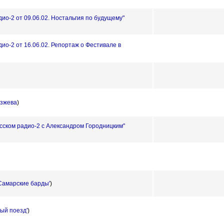
дио-2 от 09.06.02. Ностальгия по будущему"
дио-2 от 16.06.02. Репортаж о Фестивале в
зжева
)
усском радио-2 с Александром Городницким"
'Самарские барды'
)
ный поезд'
)