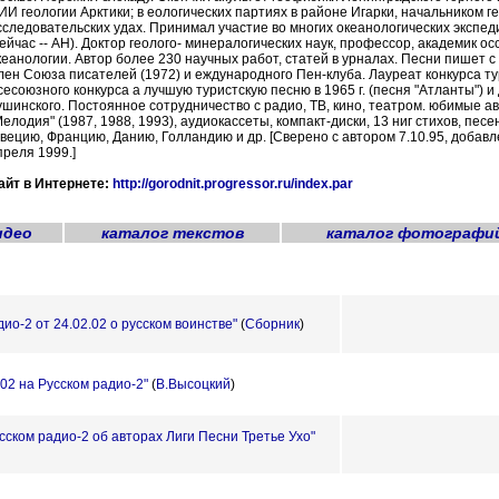
ИИ геологии Арктики; в еологических партиях в районе Игарки, начальником гео
сследовательских удах. Принимал участие во многих океанологических экспе
сейчас -- АН). Доктор геолого- минералогических наук, профессор, академик о
кеанологии. Автор более 230 научных работ, статей в урналах. Песни пишет с 1
лен Союза писателей (1972) и еждународного Пен-клуба. Лауреат конкурса тури
сесоюзного конкурса а лучшую туристскую песню в 1965 г. (песня "Атланты") и 
ушинского. Постоянное сотрудничество с радио, ТВ, кино, театром. юбимые ав
Мелодия" (1987, 1988, 1993), аудиокассеты, компакт-диски, 13 ниг стихов, пе
вецию, Францию, Данию, Голландию и др. [Сверено с автором 7.10.95, добавл
преля 1999.]
айт в Интернете:
http://gorodnit.progressor.ru/index.par
идео
каталог текстов
каталог фотографи
ио-2 от 24.02.02 о русском воинстве"
(
Сборник
)
02 на Русском радио-2"
(
В.Высоцкий
)
сском радио-2 об авторах Лиги Песни Третье Ухо"