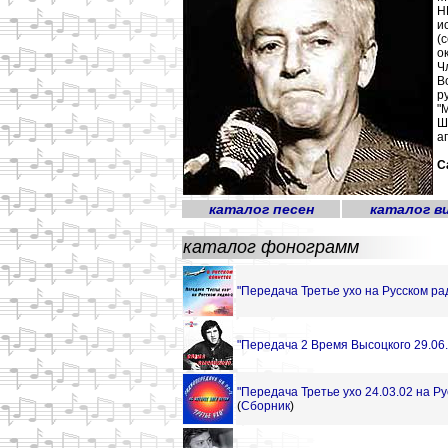
Н
и
(
о
Ч
В
р
"
Ш
а
С
каталог песен
каталог в
каталог фонограмм
"Передача Третье ухо на Русском рад
"Передача 2 Время Высоцкого 29.06.
"Передача Третье ухо 24.03.02 на Ру
(
Сборник
)