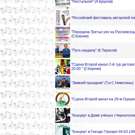
"Ностальгия"
(
А.Брунов
)
"Российский фестиваль авторской пес
"Передача Третье ухо на Русском рад
(
Сборник
)
"Путь наудачу"
(
К.Тарасов
)
"Сцена Второй канал 2-й тур детско
20:00 "
(
Сборник
)
"Зимний праздник"
(
Т.и С.Никитины
)
"Сцена Второй канал на 29-м Грушин
"Концерт в Доме учёных г.Черноголов
"Концерт в Гнезде Глухаря 04.03.199