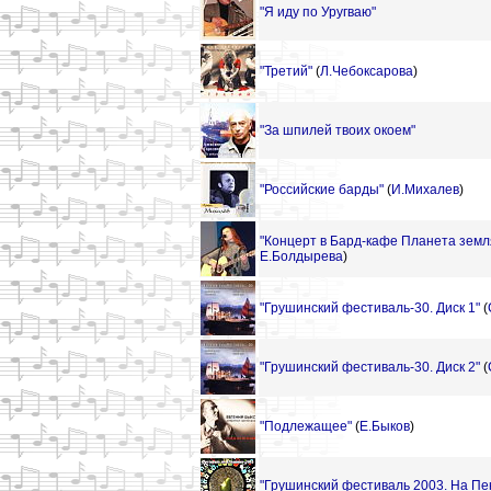
"Я иду по Уругваю"
"Третий"
(
Л.Чебоксарова
)
"За шпилей твоих окоем"
"Российские барды"
(
И.Михалев
)
"Концерт в Бард-кафе Планета земл
Е.Болдырева
)
"Грушинский фестиваль-30. Диск 1"
(
"Грушинский фестиваль-30. Диск 2"
(
"Подлежащее"
(
Е.Быков
)
"Грушинский фестиваль 2003. На Пен