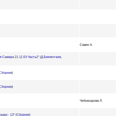
Савин А.
я Самара 21.11.03 Часть2"
(
Д.Бикчентаев
,
Сборник
)
Сборник
)
Чебоксарова Л.
ьках - 13"
(
Сборник
)