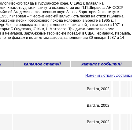
логического тряда в Туруханском крае. С 1962 г. плавал на
дициях как отрудник института океанологии им. П.П.Ширшова АН СССР
ссийской Академии естественных наук. Зав. лабораторией в нституте
953 г. (первая -- "Геофизический вальс"). сть песня на стихи И.Бунина.
стской песни I сесоюзного похода молодежи в Бресте в 1965 г., I
др. Член и редседатель жюри многих фестивалей, в том числе с 1971 г. --
торы: Б.Окуджава, Ю.Ким, Н.Матвеева. Три диска-гиганта на ирме
сен и мемуаров. Зарубежные творческие поездки в США, Германию, Израиль,
ено по фактам и по анкетам автора, заполненным 30 января 1987 и 14
й
каталог статей
каталог событий
Изменить страну доставки
Bard.ru, 2002
Bard.ru, 2002
Bard.ru, 2002