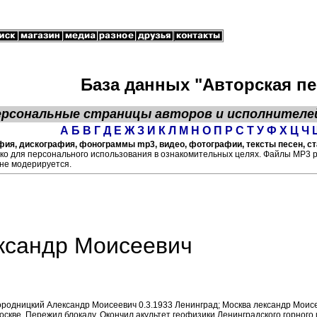
База данных "Авторская пе
ерсональные страницы
авторов
и исполнителе
А
Б
В
Г
Д
Е
Ж
З
И
К
Л
М
Н
О
П
Р
С
Т
У
Ф
Х
Ц
Ч
ия, дискография, фонограммы mp3, видео, фотографии, тексты песен, ста
ко для персонального использования в ознакомительных целях. Файлы МР3 
не модерируется.
ксандр Моисеевич
ородницкий Александр Моисеевич 0.3.1933 Ленинград; Москва лександр Моисеев
оскве. Пережил блокаду. Окончил акультет геофизики Ленинградского горного и