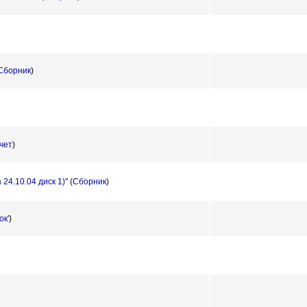
Сборник
)
чет
)
24.10.04 диск 1)"
(
Сборник
)
ок'
)