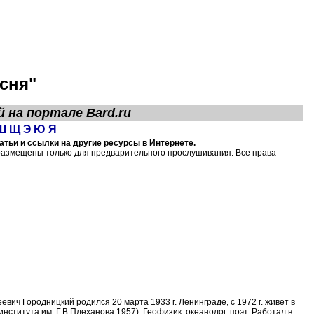
сня"
й на портале
Bard.ru
Ш
Щ
Э
Ю
Я
тьи и ссылки на другие ресурсы в Интернете.
размещены только для предварительного прослушивания. Все права
ич Городницкий родился 20 марта 1933 г. Ленинграде, с 1972 г. живет в
нститута им. Г.В.Плеханова 1957). Геофизик, океанолог, поэт. Работал в