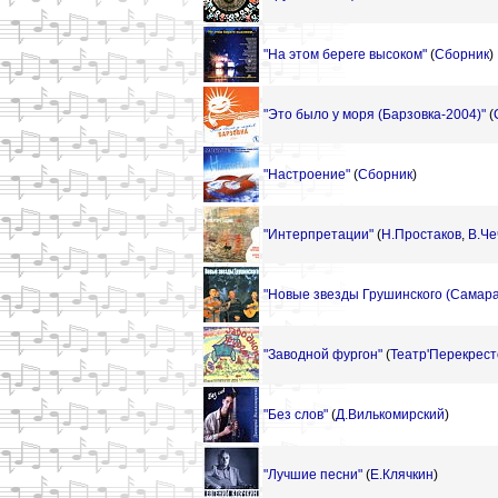
"На этом береге высоком"
(
Сборник
)
"Это было у моря (Барзовка-2004)"
(
"Настроение"
(
Сборник
)
"Интерпретации"
(
Н.Простаков
,
В.Че
"Новые звезды Грушинского (Самара 
"Заводной фургон"
(
Театр'Перекрест
"Без слов"
(
Д.Вилькомирский
)
"Лучшие песни"
(
Е.Клячкин
)