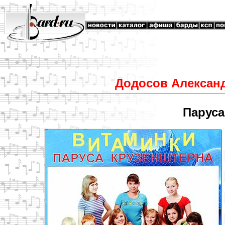
Додосов Александ
Паруса