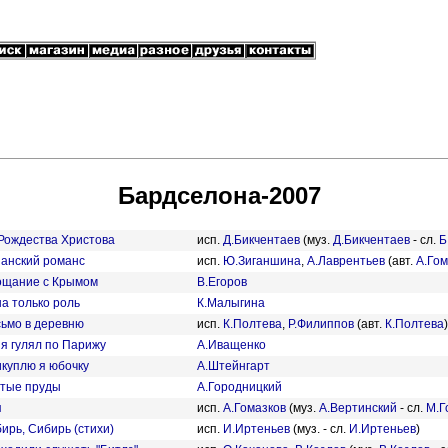
Бардселона-2007
Рождества Христова
исп.
Д.Бикчентаев
(муз.
Д.Бикчентаев
- сл.
Б
анский романс
исп.
Ю.Зиганшина
,
А.Лаврентьев
(авт.
А.Гом
щание с Крымом
В.Егоров
а только роль
К.Малыгина
ьмо в деревню
исп.
К.Полтева
,
Р.Филиппов
(авт.
К.Полтева
)
 я гулял по Парижу
А.Иващенко
куплю я юбочку
А.Штейнгарт
тые пруды
А.Городницкий
я
исп.
А.Гомазков
(муз.
А.Вертинский
- сл.
М.Г
ирь, Сибирь (стихи)
исп.
И.Иртеньев
(муз. - сл.
И.Иртеньев
)