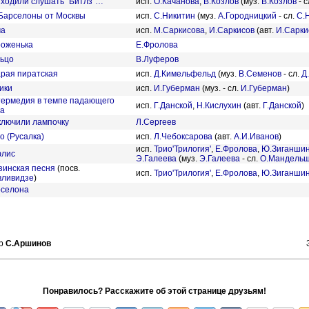
ходили слушать "Битлз"…
исп.
О.Качанова
,
В.Козлов
(муз.
В.Козлов
- с
Барселоны от Москвы
исп.
С.Никитин
(муз.
А.Городницкий
- сл.
С.
ма
исп.
М.Саркисова
,
И.Саркисов
(авт.
И.Сарки
оженька
Е.Фролова
ьцо
В.Луферов
рая пиратская
исп.
Д.Кимельфельд
(муз.
В.Семенов
- сл.
Д
ики
исп.
И.Губерман
(муз. - сл.
И.Губерман
)
ермедия в темпе падающего
исп.
Г.Данской
,
Н.Кислухин
(авт.
Г.Данской
)
га
лючили лампочку
Л.Сергеев
о (Русалка)
исп.
Л.Чебоксарова
(авт.
А.И.Иванов
)
исп.
Трио'Трилогия'
,
Е.Фролова
,
Ю.Зиганши
флис
Э.Галеева
(муз.
Э.Галеева
- сл.
О.Мандель
зинская песня
(посв.
исп.
Трио'Трилогия'
,
Е.Фролова
,
Ю.Зиганши
вливидзе
)
селона
ер
С.Аршинов
Понравилось? Расскажите об этой странице друзьям!