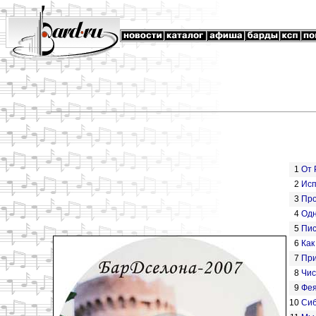
1
От 
2
Исп
3
Про
4
Одн
5
Пис
6
Как
7
При
8
Чис
9
Фе
10
Сиб