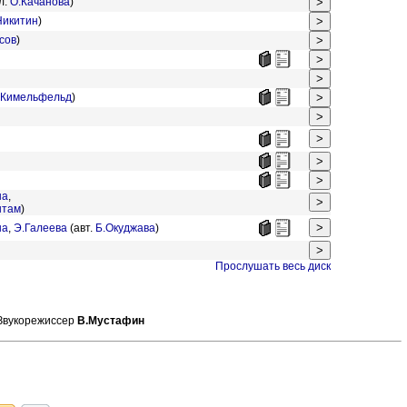
л.
О.Качанова
)
Никитин
)
сов
)
.Кимельфельд
)
на
,
штам
)
на
,
Э.Галеева
(авт.
Б.Окуджава
)
Прослушать весь диск
Звукорежиссер
В.Мустафин