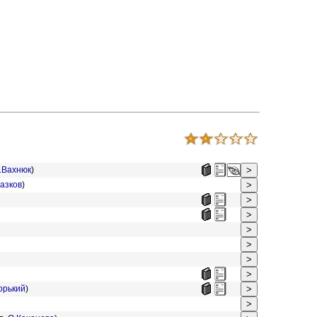
.Вахнюк
)
азков
)
орький
)