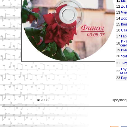
11
Мы 
12
До 
13
Чу
14
Дор
15
Кол
16
Ста
17
Гар
Инт
18
сне
19
Вык
20
Чуд
21
Ти
Гру
22
М.К
23
Бар
© 2008,
Продюс