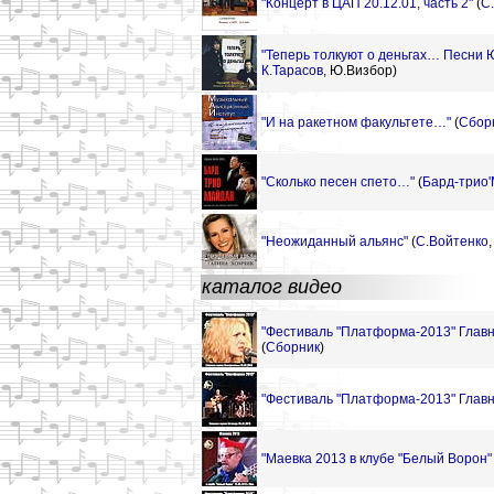
"Концерт в ЦАП 20.12.01, часть 2"
(
С
"Теперь толкуют о деньгах… Песни 
К.Тарасов
,
Ю.Визбор)
"И на ракетном факультете…"
(
Сбор
"Сколько песен спето…"
(
Бард-трио'
"Неожиданный альянс"
(
С.Войтенко
каталог видео
"Фестиваль "Платформа-2013" Главн
(
Сборник
)
"Фестиваль "Платформа-2013" Главн
"Маевка 2013 в клубе "Белый Ворон" 