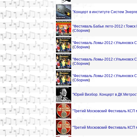
"Концерт в институте Систем Энерге
"Фестиваль Бабье лето-2012 г.Томск
(
Сборник
)
"Фестиваль Ломы-2012 г.Ульяновск 
(
Сборник
)
"Фестиваль Ломы-2012 г.Ульяновск 
(
Сборник
)
"Фестиваль Ломы-2012 г.Ульяновск 
(
Сборник
)
"Юрий Визбор. Концерт в ДК Метрост
"Третий Московский Фестиваль КСП м
"Третий Московский Фестиваль КСП м