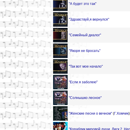
"А будет это так"
"Здравствуй,я вернулся"
"Семейный диалог"
"Якоря не бросать"
"Так вот мое начало"
"Если я заболею"
"Солнышко лесное"
"Женские песни о вечном"
(
Г.Хомчик
)
"Кораблик мировой души. Диск 2. Нес