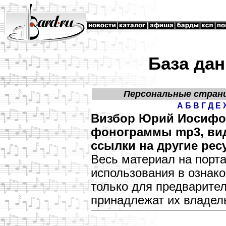
База дан
Персональные стран
А
Б
В
Г
Д
Е
Визбор Юрий Иосифов
фонограммы mp3, виде
ссылки на другие рес
Весь материал на порт
использования в озна
только для предварите
принадлежат их владел