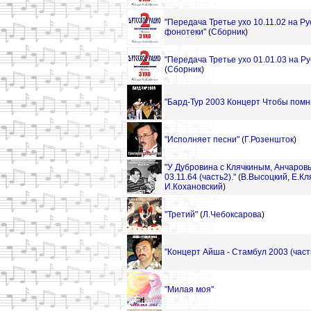
"Передача Третье ухо 10.11.02 на Р
фонотеки"
(
Сборник
)
"Передача Третье ухо 01.01.03 на Р
(
Сборник
)
"Бард-Тур 2003 Концерт Чтобы помн
"Исполняет песни"
(
Г.Розеншток
)
"У Дубровина с Клячкиным, Анчаров
03.11.64 (часть2)."
(
В.Высоцкий
,
Е.Кл
И.Кохановский
)
"Третий"
(
Л.Чебоксарова
)
"Концерт Айша - Стамбул 2003 (част
"Милая моя"