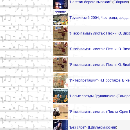
"На этом береге высоком"
(
Сборник
)
"Грушинский-2004, 4 эстрада, среда. 
"Я всю памать листаю Песни Ю. Визб
"Я всю памать листаю Песни Ю. Визб
"Я всю памать листаю Песни Ю. Визб
"Интерпретации"
(
Н.Простаков
,
В.Че
"Новые звезды Грушинского (Самара 
"Я всю память листаю (Песни Юрия 
"Без слов"
(
Д.Вилькомирский
)