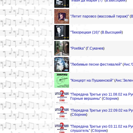
"Иван да Марья (7)"
(
В.Высоцкий
)
"Летит паровоз (массовый тираж)"
(
В
"Тихорецкая (16)"
(
В.Высоцкий
)
"Poetika"
(
Г.Сукачев
)
"Любимые песни фестивалей"
(
Анс.
"Концерт на Пушкинской"
(
Анс.'Зеле
"Передача Третье ухо 11.08.02 на Р
Горные вершины"
(
Сборник
)
"Передача Третье ухо 22.09.02 на Р
(
Сборник
)
"Передача Третье ухо 03.11.02 на Р
слушатель"
(
Сборник
)