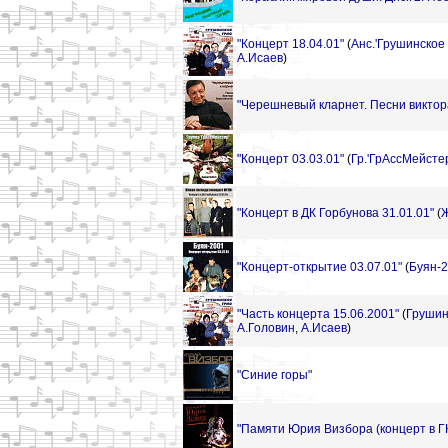
"Концерт 18.04.01"
(
Анс.'Грушинское 
А.Исаев
)
"Черешневый кларнет. Песни виктор
"Концерт 03.03.01"
(
Гр.'ГрАссМейстер
"Концерт в ДК Горбунова 31.01.01"
(
Ж
"Концерт-открытие 03.07.01"
(
Буян-
"Часть концерта 15.06.2001"
(
Грушин
А.Головин
,
А.Исаев
)
"Синие горы"
"Памяти Юрия Визбора (концерт в ГК