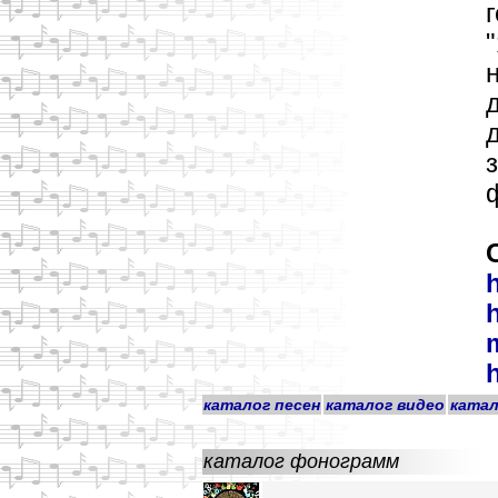
г
н
h
каталог песен
каталог видео
катал
каталог фонограмм