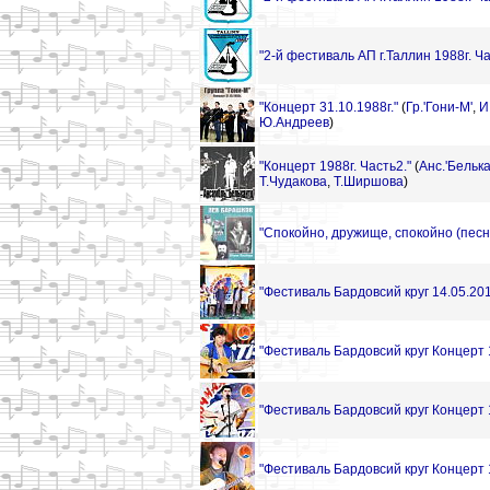
"2-й фестиваль АП г.Таллин 1988г. Ч
"Концерт 31.10.1988г."
(
Гр.'Гони-М'
,
И
Ю.Андреев
)
"Концерт 1988г. Часть2."
(
Анс.'Белька
Т.Чудакова
,
Т.Ширшова
)
"Спокойно, дружище, спокойно (пес
"Фестиваль Бардовсий круг 14.05.20
"Фестиваль Бардовсий круг Концерт 
"Фестиваль Бардовсий круг Концерт 
"Фестиваль Бардовсий круг Концерт 