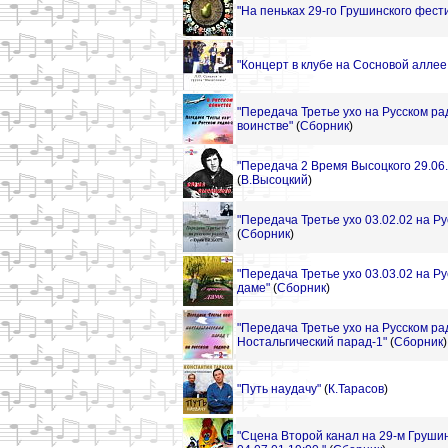
"На пеньках 29-го Грушинского фести
"Концерт в клубе на Сосновой аллее
"Передача Третье ухо на Русском рад
воинстве"
(
Сборник
)
"Передача 2 Время Высоцкого 29.06.
(
В.Высоцкий
)
"Передача Третье ухо 03.02.02 на Р
(
Сборник
)
"Передача Третье ухо 03.03.02 на Р
даме"
(
Сборник
)
"Передача Третье ухо на Русском рад
Ностальгический парад-1"
(
Сборник
)
"Путь наудачу"
(
К.Тарасов
)
"Сцена Второй канал на 29-м Груши