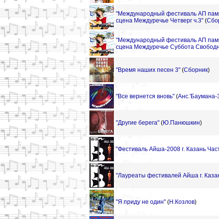
"Международный фестиваль АП памя
сцена Междуречье Четверг ч.3"
(
Сбо
"Международный фестиваль АП памя
сцена Междуречье Суббота Свободн
"Время наших песен 3"
(
Сборник
)
"Все вернется вновь"
(
Анс.'Баумана-3
"Другие берега"
(
Ю.Панюшкин
)
"Фестиваль Айша-2008 г. Казань Час
"Лауреаты фестивалей Айша г. Каза
"Я приду не один"
(
Н.Козлов
)