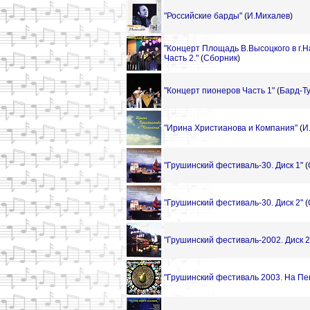
"Российские барды"
(
И.Михалев
)
"Концерт Площадь В.Высоцкого в г.
Часть 2."
(
Сборник
)
"Концерт пионеров Часть 1"
(
Бард-Т
"Ирина Христианова и Компания"
(
И
"Грушинский фестиваль-30. Диск 1"
(
"Грушинский фестиваль-30. Диск 2"
(
"Грушинский фестиваль-2002. Диск 2
"Грушинский фестиваль 2003. На Пен