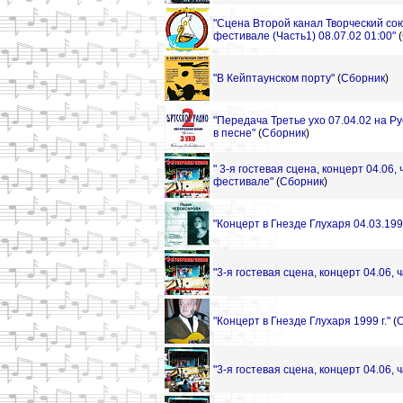
"Сцена Второй канал Творческий со
фестивале (Часть1) 08.07.02 01:00"
(
"В Кейптаунском порту"
(
Сборник
)
"Передача Третье ухо 07.04.02 на Р
в песне"
(
Сборник
)
" 3-я гостевая сцена, концерт 04.06,
фестивале"
(
Сборник
)
"Концерт в Гнезде Глухаря 04.03.199
"3-я гостевая сцена, концерт 04.06, ч
"Концерт в Гнезде Глухаря 1999 г."
(
С
"3-я гостевая сцена, концерт 04.06, ч