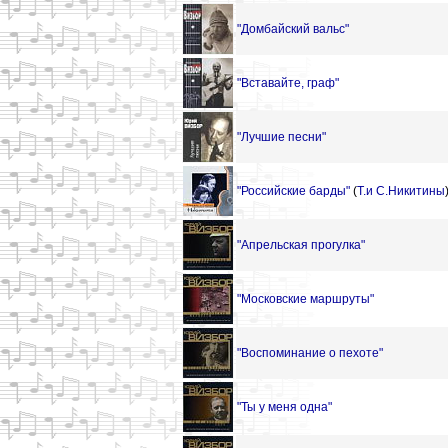
"Домбайский вальс"
"Вставайте, граф"
"Лучшие песни"
"Российские барды"
(
Т.и С.Никитины
"Апрельская прогулка"
"Московские маршруты"
"Воспоминание о пехоте"
"Ты у меня одна"