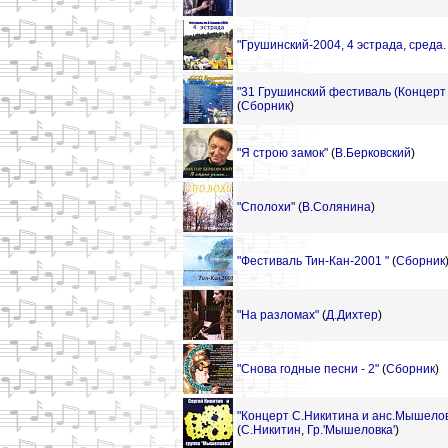
"Грушинский-2004, 4 эстрада, среда. 
"31 Грушинский фестиваль (Концерт н
(
Сборник
)
"Я строю замок"
(
В.Берковский
)
"Сполохи"
(
В.Солянина
)
"Фестиваль Тин-Кан-2001 "
(
Сборник
"На разломах"
(
Д.Дихтер
)
"Снова годные песни - 2"
(
Сборник
)
"Концерт С.Никитина и анс.Мышелов
(
С.Никитин
,
Гр.'Мышеловка'
)