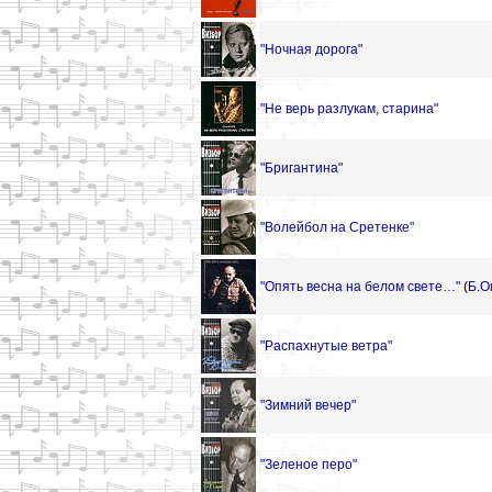
"Ночная дорога"
"Не верь разлукам, старина"
"Бригантина"
"Волейбол на Сретенке"
"Опять весна на белом свете…"
(
Б.О
"Распахнутые ветра"
"Зимний вечер"
"Зеленое перо"