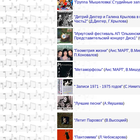
"Группа 'Мышеловка'.Студийные запи
"Дитрий Дихтер и Галина Крылова в 
Часть2"
(
Д.Дихтер
,
Г.Крылова
)
"Иркутский фестиваль АП 'Ольхински
Представительский концерт Диск1"
(
"Геометрия жизни"
(
Анс.'МАРТ'
,
В.Ми
П.Коновалов
)
"Метаморфозы"
(
Анс.'МАРТ'
,
В.Мишу
" Записи 1971 - 1975 годов"
(
С.Никит
"Лучшие песни"
(
А.Якушева
)
"Летит Паровоз"
(
В.Высоцкий
)
"Пантомима"
(
Л.Чебоксарова
)