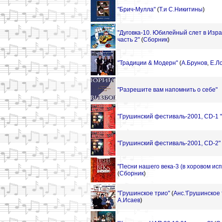
"Брич-Мулла"
(
Т.и С.Никитины
)
"Дуговка-10. Юбилейный слет в Изра
часть 2"
(
Сборник
)
"Традиции & Модерн"
(
А.Брунов
,
Е.Л
"Разрешите вам напомнить о себе"
"Грушинский фестиваль-2001, CD-1 "
"Грушинский фестиваль-2001, CD-2"
"Песни нашего века-3 (в хоровом исп. 
(
Сборник
)
"Грушинское трио"
(
Анс.'Грушинское 
А.Исаев
)