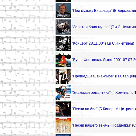
"Под музыку Вивальди"
(
В.Берковски
"Золотая брич-мулла"
(
Т.и С.Никити
"Концерт 28.11.00"
(
Т.и С.Никитины
)
"Буян. Фестиваль Дыня-2001 07.07.2
"Прошедшее, знакомое"
(
П.Старцев
)
"Знакомая романтика"
(
Г.Хомчик
,
Гр.
"Песни на бис"
(
Б.Кинер
,
М.Цитриняк
"Песни нашего века-2 (Подделка)"
(
С