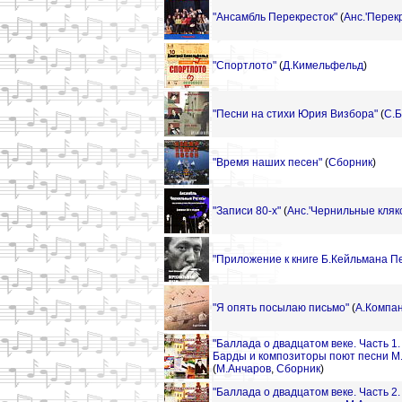
"Ансамбль Перекресток"
(
Анс.'Перек
"Спортлото"
(
Д.Кимельфельд
)
"Песни на стихи Юрия Визбора"
(
С.Б
"Время наших песен"
(
Сборник
)
"Записи 80-х"
(
Анс.'Чернильные кляк
"Приложение к книге Б.Кейльмана П
"Я опять посылаю письмо"
(
А.Компа
"Баллада о двадцатом веке. Часть 1.
Барды и композиторы поют песни М
(
М.Анчаров
,
Сборник
)
"Баллада о двадцатом веке. Часть 2