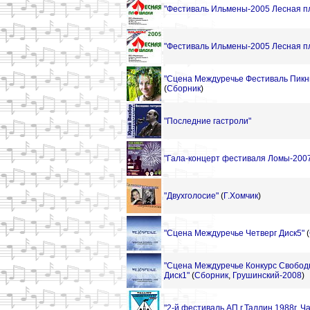
"Фестиваль Ильмены-2005 Лесная пл
"Фестиваль Ильмены-2005 Лесная пл
"Сцена Междуречье Фестиваль Пикник 
(
Сборник
)
"Последние гастроли"
"Гала-концерт фестиваля Ломы-2007 
"Двухголосие"
(
Г.Хомчик
)
"Сцена Междуречье Четверг Диск5"
(
"Сцена Междуречье Конкурс Свобо
Диск1"
(
Сборник
,
Грушинский-2008
)
"2-й фестиваль АП г.Таллин 1988г. Ч