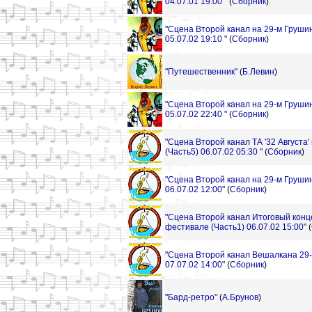
04.07.01 19:00 "
(
Сборник
)
"Сцена Второй канал на 29-м Груши
05.07.02 19:10 "
(
Сборник
)
"Путешественник"
(
Б.Левин
)
"Сцена Второй канал на 29-м Груши
05.07.02 22:40 "
(
Сборник
)
"Сцена Второй канал ТА '32 Августа
(Часть5) 06.07.02 05:30 "
(
Сборник
)
"Сцена Второй канал на 29-м Груши
06.07.02 12:00"
(
Сборник
)
"Сцена Второй канал Итоговый конц
фестивале (Часть1) 06.07.02 15:00"
(
"Сцена Второй канал Вешалкана 29
07.07.02 14:00"
(
Сборник
)
"Бард-ретро"
(
А.Брунов
)