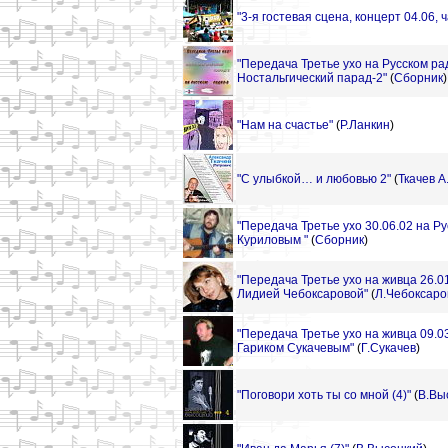
"3-я гостевая сцена, концерт 04.06, ч
"Передача Третье ухо на Русском рад
Ностальгический парад-2"
(
Сборник
)
"Нам на счастье"
(
Р.Ланкин
)
"С улыбкой… и любовью 2"
(
Ткачев А
"Передача Третье ухо 30.06.02 на Р
Куриловым "
(
Сборник
)
"Передача Третье ухо на живца 26.01
Лидией Чебоксаровой"
(
Л.Чебоксаро
"Передача Третье ухо на живца 09.03
Гариком Сукачевым"
(
Г.Сукачев
)
"Поговори хоть ты со мной (4)"
(
В.Вы