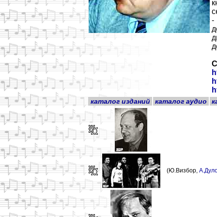
к
с
-
д
д
д
С
h
h
h
каталог изданий
каталог аудио
к
(Ю.Визбор,
А.Дул