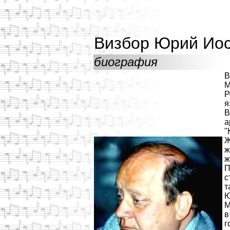
Визбор Юрий Ио
биография
В
М
Р
я
В
а
"
Ж
ж
ж
П
с
т
Ю
М
в
г