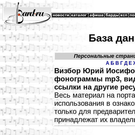
База дан
Персональные стран
А
Б
В
Г
Д
Е
Визбор Юрий Иосифов
фонограммы mp3, виде
ссылки на другие рес
Весь материал на порт
использования в озна
только для предварите
принадлежат их владел