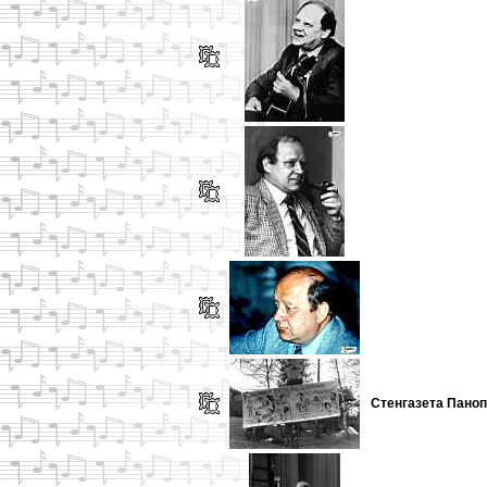
Стенгазета Паноп