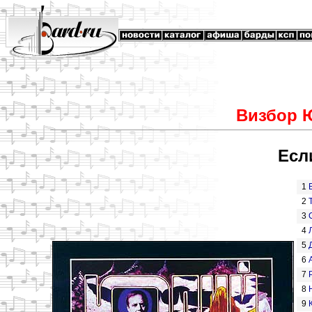
Визбор 
Есл
1
2
3
4
5
6
7
8
9