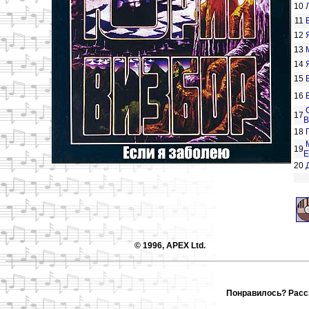
10
11
12
13
14
15
16
17
В
18
19
Е
20
© 1996, APEX Ltd.
Понравилось? Расск