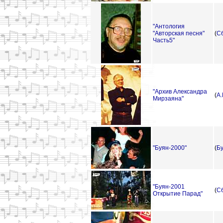
"Антология
"Aвторская песня"
(
С
Часть5"
"Архив Александра
(
А
Мирзаяна"
"Буян-2000"
(
Б
"Буян-2001
(
С
Открытие Парад"