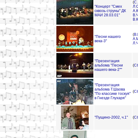
(
С
"Концерт "Смех
Л.
сквозь струны" ДК
А.
МАИ 28.03.01"
В.
В.
(
В.
"Песни нашего
А.
века-3"
Л.
"Презентация
альбома "Песни
(
С
нашего века-2""
"Презентация
альбома Т.Шаова
(
С
"По классике тоскуя"
в Гнезде Глухаря"
"Пущино-2002, ч.1"
(
С