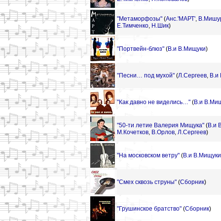
"Метаморфозы"
(
Анс.'МАРТ'
,
В.Мишу
Е.Тимченко
,
Н.Шик
)
"Портвейн-блюз"
(
В.и В.Мищуки
)
"Песни… под мухой"
(
Л.Сергеев
,
В.и
"Как давно не виделись…"
(
В.и В.Ми
"50-ти летие Валерия Мищука"
(
В.и 
М.Кочетков
,
В.Орлов
,
Л.Сергеев
)
"На московском ветру"
(
В.и В.Мищуки
"Смех сквозь струны"
(
Сборник
)
"Грушинское братство"
(
Сборник
)