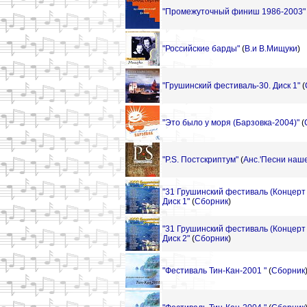
"Промежуточный финиш 1986-2003"
"Российские барды"
(
В.и В.Мищуки
)
"Грушинский фестиваль-30. Диск 1"
(
"Это было у моря (Барзовка-2004)"
(
"P.S. Постскриптум"
(
Анс.'Песни наше
"31 Грушинский фестиваль (Концерт 
Диск 1"
(
Сборник
)
"31 Грушинский фестиваль (Концерт 
Диск 2"
(
Сборник
)
"Фестиваль Тин-Кан-2001 "
(
Сборник