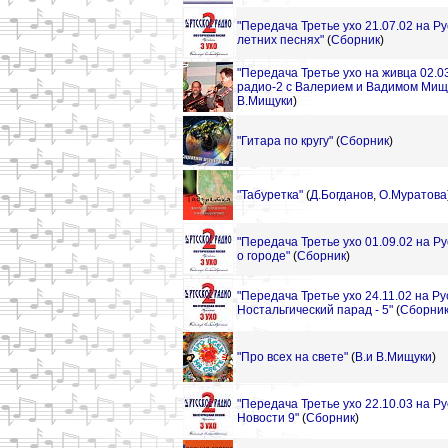
"Передача Третье ухо 21.07.02 на Ру
летних песнях"
(
Сборник
)
"Передача Третье ухо на живца 02.0
радио-2 с Валерием и Вадимом Мищ
В.Мищуки
)
"Гитара по кругу"
(
Сборник
)
"Табуретка"
(
Д.Богданов
,
О.Муратова
"Передача Третье ухо 01.09.02 на Р
о городе"
(
Сборник
)
"Передача Третье ухо 24.11.02 на Р
Ностальгический парад - 5"
(
Сборни
"Про всех на свете"
(
В.и В.Мищуки
)
"Передача Третье ухо 22.10.03 на Р
Новости 9"
(
Сборник
)