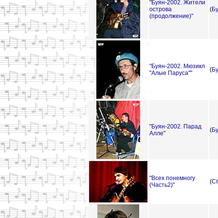
"Буян-2002. Жители
острова
(
Б
(продолжение)"
"Буян-2002. Мюзикл
(
Б
"Алые Паруса""
"Буян-2002. Парад
(
Б
Алле"
"Всех понемногу
(
С
(Часть2)"