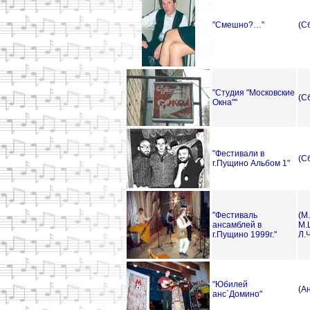
"Смешно?…"
(
С
"Студия "Московские
(
С
Окна""
"Фестивали в
(
С
г.Пущино Альбом 1"
"Фестиваль
(
М
ансамблей в
М.
г.Пущино 1999г."
Л.
"Юбилей
(
А
анс`Домино"