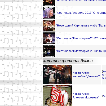
"Летняя встреча на "Юности" Ночные
"Фестиваль "Агидель-2013" Открытие
"Новогодний Карнавал в клубе "Белы
"Фестиваль "Платформа-2012" Главн
"Фестиваль "Платформа-2013" Конце
каталог фотоальбомов
(
Ан
"20-ти летие
Ан
ансамбля "Домино""
А.
"50-ти летие
(
А
Алексея Морозова"