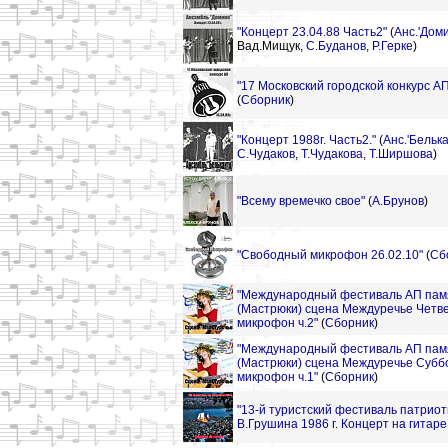
"Концерт 23.04.88 Часть2"
(
Анс.'Доми
Вад.Мищук,
С.Буданов
,
Р.Герке
)
"17 Московский городской конкурс АП
(
Сборник
)
"Концерт 1988г. Часть2."
(
Анс.'Белька
С.Чудаков
,
Т.Чудакова
,
Т.Ширшова
)
"Всему времечко свое"
(
А.Брунов
)
"Свободный микрофон 26.02.10"
(
Сб
"Международный фестиваль АП пам
(Мастрюки) сцена Междуречье Четв
микрофон ч.2"
(
Сборник
)
"Международный фестиваль АП пам
(Мастрюки) сцена Междуречье Суб
микрофон ч.1"
(
Сборник
)
"13-й туристский фестиваль патриот
В.Грушина 1986 г. Концерт на гитаре 