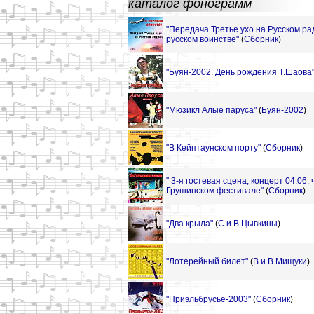
каталог фонограмм
"Передача Третье ухо на Русском рад
русском воинстве"
(
Сборник
)
"Буян-2002. День рождения Т.Шаова
"Мюзикл Алые паруса"
(
Буян-2002
)
"В Кейптаунском порту"
(
Сборник
)
" 3-я гостевая сцена, концерт 04.06, 
Грушинском фестивале"
(
Сборник
)
"Два крыла"
(
С.и В.Цывкины
)
"Лотерейный билет"
(
В.и В.Мищуки
)
"Приэльбрусье-2003"
(
Сборник
)