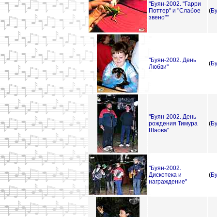
"Буян-2002. "Гарри
Поттер" и "Слабое
(
Б
звено""
"Буян-2002. День
(
Б
Любви"
"Буян-2002. День
рождения Тимура
(
Б
Шаова"
"Буян-2002.
Дискотека и
(
Б
награждение"