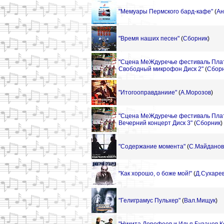
"Мемуары Пермского бард-кафе"
(
Ан
"Время наших песен"
(
Сборник
)
"Сцена МеЖдуречье фестиваль Пла
Свободный микрофон Диск 2"
(
Сбор
"Итогооправданиие"
(
А.Морозов
)
"Сцена МеЖдуречье фестиваль Пла
Вечерний концерт Диск 3"
(
Сборник
)
"Содержание момента"
(
С.Майданов
"Как хорошо, о боже мой!"
(
Д.Сухаре
"Гелиграмус Пульхер"
(
Вал.Мищук
)