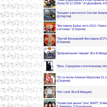
"Никита Дорофеев и Илья Бузанов К
(Тула) 05.12.2009г."
(
Н.Дорофеев
,
И.
"Концерт в институте Систем Энерге
(
Д.Нартов
)
"Фестиваль Бабье лето-2012 г.Томс
к истокам."
(
Сборник
)
"Третий Московский Фестиваль КСП м
(
Сборник
)
"Добровольная тюрьма"
(
В.и В.Мищу
"Весь. Саундтрек к поэтическому сбо
"50-ти летие Алексея Морозова 01.11
(
Сборник
)
"Нет слов"
(
В.и В.Мищуки
)
"Геометрия жизни"
(
Анс.'МАРТ'
,
В.Ми
Е.Тимченко
,
П.Коновалов
)