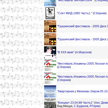
"Фестиваль Тин-Кан-2004 "
(
Сборник
"Слет МИД-1985 Часть1."
(
Сборник
)
"Грушинский фестиваль - 2005 Диск 
"Грушинский фестиваль - 2005 Диск 
"В ХХХ веке"
(
А.Морозов
)
"Фестиваль Ильмены-2005 Лесная пл
(
Сборник
)
"Фестиваль Ильмены-2005 Лесная пл
(
Сборник
)
"Квартирник у Михеева г.Киров 05.10
"Концерт 23.04.88 Часть1"
(
Анс.'Доми
Вад.Мищук,
С.Буданов
,
Р.Герке
)