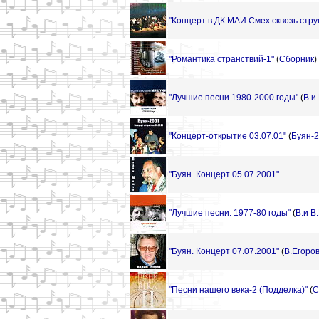
"Концерт в ДК МАИ Смех сквозь стру
"Романтика странствий-1"
(
Сборник
)
"Лучшие песни 1980-2000 годы"
(
В.и
"Концерт-открытие 03.07.01"
(
Буян-
"Буян. Концерт 05.07.2001"
"Лучшие песни. 1977-80 годы"
(
В.и В
"Буян. Концерт 07.07.2001"
(
В.Егоро
"Песни нашего века-2 (Подделка)"
(
С