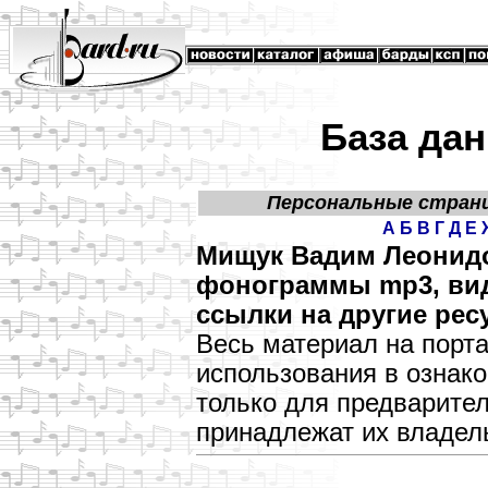
База дан
Персональные стран
А
Б
В
Г
Д
Е
Мищук Вадим Леонидо
фонограммы mp3, виде
ссылки на другие рес
Весь материал на порт
использования в озна
только для предварите
принадлежат их владел