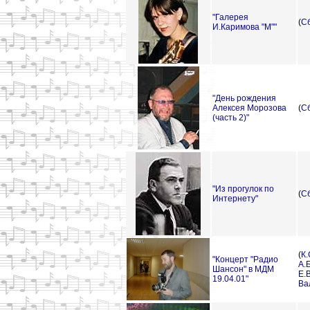
"Галерея
(
С
И.Каримова "М""
"День рождения
Алексея Морозова
(
С
(часть 2)"
"Из прогулок по
(
С
Интернету"
(
К
"Концерт "Радио
А.
Шансон" в МДМ
Е.
19.04.01"
Ва