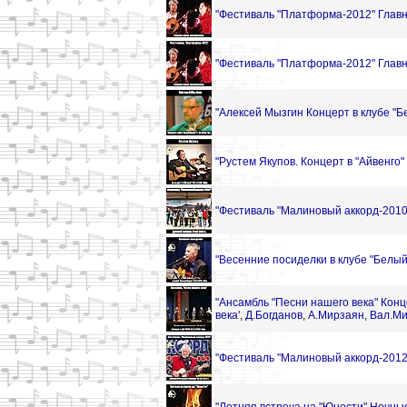
"Фестиваль "Платформа-2012" Главн
"Фестиваль "Платформа-2012" Главн
"Алексей Мызгин Концерт в клубе "Б
"Рустем Якупов. Концерт в "Айвенго"
"Фестиваль "Малиновый аккорд-2010"
"Весенние посиделки в клубе "Белый
"Ансамбль "Песни нашего века" Конц
века'
,
Д.Богданов
,
А.Мирзаян
,
Вал.М
"Фестиваль "Малиновый аккорд-2012"