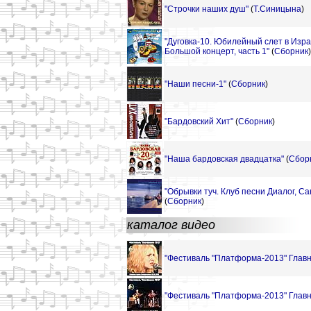
"Строчки наших душ"
(
Т.Синицына
)
"Дуговка-10. Юбилейный слет в Изра
Большой концерт, часть 1"
(
Сборник
)
"Наши песни-1"
(
Сборник
)
"Бардовский Хит"
(
Сборник
)
"Наша бардовская двадцатка"
(
Сбор
"Обрывки туч. Клуб песни Диалог, Са
(
Сборник
)
каталог видео
"Фестиваль "Платформа-2013" Главн
"Фестиваль "Платформа-2013" Главн