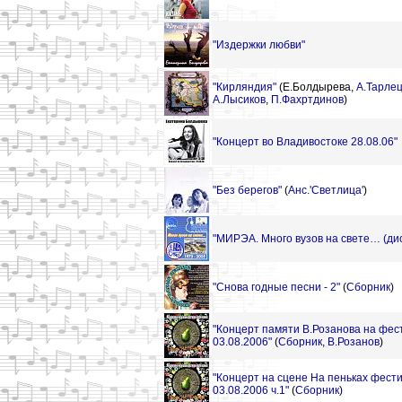
"Издержки любви"
"Кирляндия"
(Е.Болдырева,
А.Тарле
А.Лысиков
,
П.Фахртдинов
)
"Концерт во Владивостоке 28.08.06"
"Без берегов"
(
Анс.'Светлица'
)
"МИРЭА. Много вузов на свете… (дис
"Снова годные песни - 2"
(
Сборник
)
"Концерт памяти В.Розанова на фес
03.08.2006"
(
Сборник
,
В.Розанов
)
"Концерт на сцене На пеньках фест
03.08.2006 ч.1"
(
Сборник
)