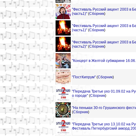
"Фестиваль Русский акцент 2003 в Б
(часть1)"
(
Сборник
)
"Фестиваль Русский акцент 2003 в Б
(часть1)"
(
Сборник
)
"Фестиваль Русский акцент 2003 в Б
(часть2)"
(
Сборник
)
"Концерт в Желтой субмарине 16.06.
"ПостКипрум"
(
Сборник
)
"Передача Третье ухо 01.09.02 на Р
о городе"
(
Сборник
)
"На пеньках 30-го Грушинского фести
(
Сборник
)
"Передача Третье ухо 13.10.02 на Р
Фестиваль Петербургский аккорд 20