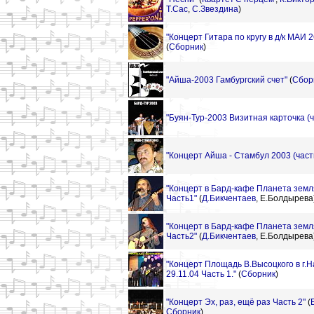
Т.Сас
,
С.Звездина
)
"Концерт Гитара по кругу в д/к МАИ 2
(
Сборник
)
"Айша-2003 Гамбургский счет"
(
Сбор
"Буян-Тур-2003 Визитная карточка (ч
"Концерт Айша - Стамбул 2003 (част
"Концерт в Бард-кафе Планета земл
Часть1"
(
Д.Бикчентаев
,
Е.Болдырева
"Концерт в Бард-кафе Планета земл
Часть2"
(
Д.Бикчентаев
,
Е.Болдырева
"Концерт Площадь В.Высоцкого в г
29.11.04 Часть 1."
(
Сборник
)
"Концерт Эх, раз, ещё раз Часть 2"
(
Сборник
)