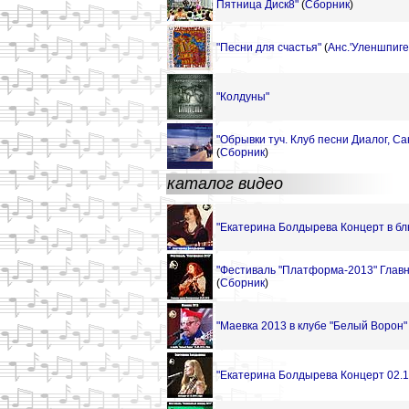
Пятница Диск8"
(
Сборник
)
"Песни для счастья"
(
Анс.'Уленшпиге
"Колдуны"
"Обрывки туч. Клуб песни Диалог, Са
(
Сборник
)
каталог видео
"Екатерина Болдырева Концерт в блю
"Фестиваль "Платформа-2013" Главн
(
Сборник
)
"Маевка 2013 в клубе "Белый Ворон" 
"Екатерина Болдырева Концерт 02.1