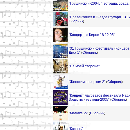
"Грушинский-2004, 4 эстрада, среда. 
"Презентация в Гнезде глухаря 13.12
Сборник
)
"Концерт в г.Киров 18.12.05"
"31 Грушинский фестиваль (Концерт 
Диск 1"
(
Сборник
)
"На моей стороне"
"Женским почерком 2"
(
Сборник
)
"Концерт лауреатов фестиваля Рад
Зравствуйте люди-2005"
(
Сборник
)
"Мамакабо"
(
Сборник
)
"Казань"