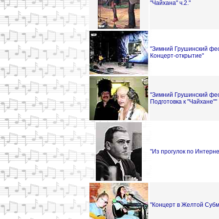
"Чайхана" ч.2."
"Зимний Грушинский фес
Концерт-открытие"
"Зимний Грушинский фес
Подготовка к "Чайхане""
"Из прогулок по Интерне
"Концерт в Желтой Субм