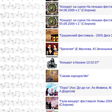
"Концерт на сцене На пеньках фест
04.08.2006 ч.1"
(
Сборник
)
"Концерт на сцене На пеньках фест
05.08.2006 ч.1"
(
Сборник
)
"Грушинский фестиваль - 2005 Диск 
"Трилогия"
(
Е.Фролова
,
Ю.Зиганшин
"Концерт в Казани 10.02.07"
"Сказки народов Ми"
"Пора"
(
Анс.'До-до-си'
,
Ан.Фомина
,
М.
А.Додосов
)
"Гала-концерт фестиваля Ломы-2006 
(
Сборник
)