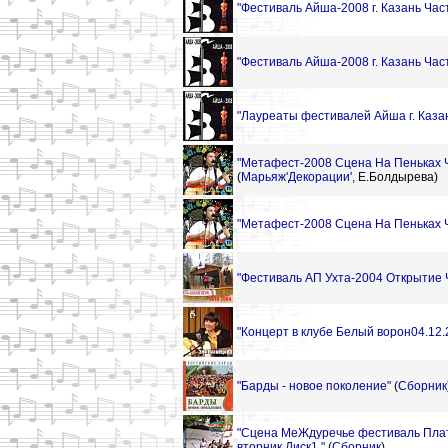
"Фестиваль Айша-2008 г. Казань Час
"Фестиваль Айша-2008 г. Казань Час
"Лауреаты фестивалей Айша г. Каза
"Метафест-2008 Сцена На Пеньках 
(
Марьяж'Декорации'
,
Е.Болдырева)
"Метафест-2008 Сцена На Пеньках 
"Фестиваль АП Ухта-2004 Открытие 
"Концерт в клубе Белый ворон04.12.
"Барды - новое поколение"
(
Сборник
"Сцена МеЖдуречье фестиваль Пла
вторник Диск1 "
(
Сборник
)