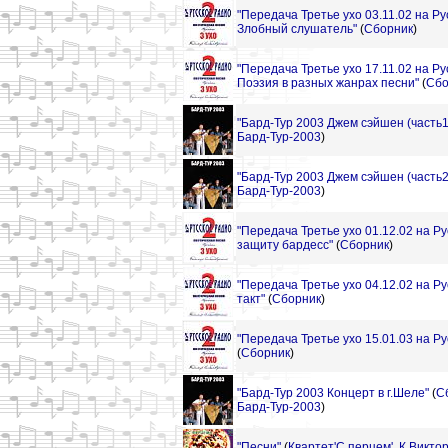
"Передача Третье ухо 03.11.02 на Р
Злобный слушатель"
(
Сборник
)
"Передача Третье ухо 17.11.02 на Р
Поэзия в разных жанрах песни"
(
Сбо
"Бард-Тур 2003 Джем сэйшен (часть1
Бард-Тур-2003
)
"Бард-Тур 2003 Джем сэйшен (часть2
Бард-Тур-2003
)
"Передача Третье ухо 01.12.02 на Р
защиту бардесс"
(
Сборник
)
"Передача Третье ухо 04.12.02 на Ру
такт"
(
Сборник
)
"Передача Третье ухо 15.01.03 на Ру
(
Сборник
)
"Бард-Тур 2003 Концерт в г.Шеле"
(
С
Бард-Тур-2003
)
"Песни"
(
Квартет'С перцем'
,
К.Викто