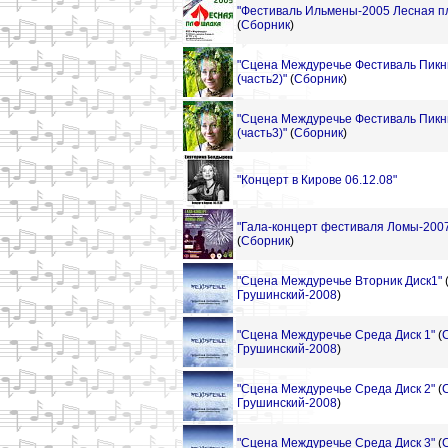
"Фестиваль Ильмены-2005 Лесная пл
(
Сборник
)
"Сцена Междуречье Фестиваль Пикник
(часть2)"
(
Сборник
)
"Сцена Междуречье Фестиваль Пикник
(часть3)"
(
Сборник
)
"Концерт в Кирове 06.12.08"
"Гала-концерт фестиваля Ломы-2007 
(
Сборник
)
"Сцена Междуречье Вторник Диск1"
Грушинский-2008
)
"Сцена Междуречье Среда Диск 1"
(
Грушинский-2008
)
"Сцена Междуречье Среда Диск 2"
(
Грушинский-2008
)
"Сцена Междуречье Среда Диск 3"
(