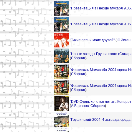
"Презентация в Гнезде глухаря 9.06.
"Презентация в Гнезде глухаря 9.06.
"Тихие песни моих друзей"
(
Ю.Зиган
"Новые звезды Грушинского (Самара 
(
Сборник
)
"Фестиваль Мамакабо-2004 сцена На 
(
Сборник
)
"Фестиваль Мамакабо-2004 сцена На 
(
Сборник
)
"DVD Очень хочется летать Концерт 
(
А.Баранов
,
Сборник
)
"Грушинский-2004, 4 эстрада, среда. 