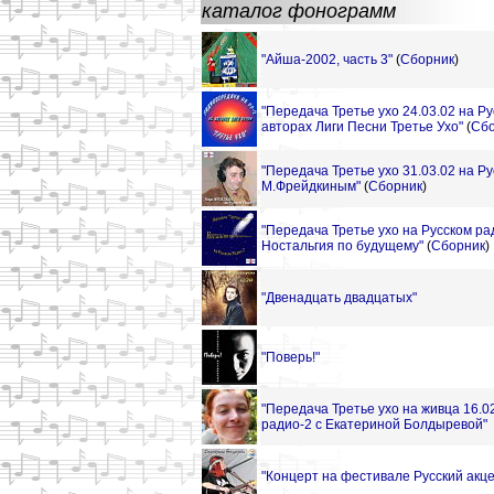
каталог фонограмм
"Айша-2002, часть 3"
(
Сборник
)
"Передача Третье ухо 24.03.02 на Р
авторах Лиги Песни Третье Ухо"
(
Сбо
"Передача Третье ухо 31.03.02 на Ру
М.Фрейдкиным"
(
Сборник
)
"Передача Третье ухо на Русском рад
Ностальгия по будущему"
(
Сборник
)
"Двенадцать двадцатых"
"Поверь!"
"Передача Третье ухо на живца 16.0
радио-2 с Екатериной Болдыревой"
"Концерт на фестивале Русский акце