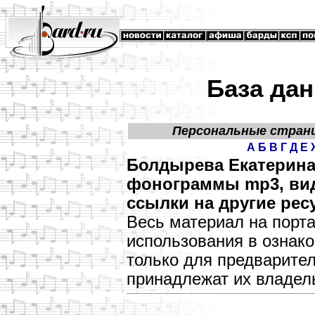
База дан
Персональные стран
А
Б
В
Г
Д
Е
Болдырева Екатерина
фонограммы mp3, виде
ссылки на другие рес
Весь материал на порт
использования в озна
только для предварите
принадлежат их владел