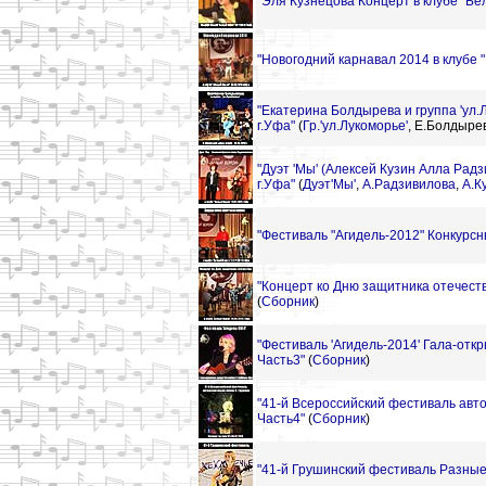
"Эля Кузнецова Концерт в клубе "Бе
"Новогодний карнавал 2014 в клубе 
"Екатерина Болдырева и группа 'ул.
г.Уфа"
(
Гр.'ул.Лукоморье'
,
Е.Болдыре
"Дуэт 'Мы' (Алексей Кузин Алла Радз
г.Уфа"
(
Дуэт'Мы'
,
А.Радзивилова
,
А.К
"Фестиваль "Агидель-2012" Конкурсн
"Концерт ко Дню защитника отечества
(
Сборник
)
"Фестиваль 'Агидель-2014' Гала-отк
Часть3"
(
Сборник
)
"41-й Всероссийский фестиваль авто
Часть4"
(
Сборник
)
"41-й Грушинский фестиваль Разные