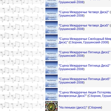
Грушинский-2008
)
"Сцена Междуречье Четверг Диск2"
(
Грушинский-2008
)
"Сцена Междуречье Четверг Диск5"
(
Грушинский-2008
)
"Сцена Междуречье Свободный Ми
Диск1"
(
Сборник
,
Грушинский-2008
)
"Сцена Междуречье Пятница Диск1"
Грушинский-2008
)
"Сцена Междуречье Пятница Диск2"
Грушинский-2008
)
"Сцена Междуречье Пятница Диск5"
Грушинский-2008
)
"Сцена Междуречье Акция Потеряв
Воскресенье Диск7"
(
Сборник
,
Груши
"На пеньках (диск1)"
(
Сборник
)