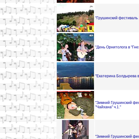
"Грушинский фестиваль 
"День Орнитолога в "Гне
"Екатерина Болдырева в
"Зимний Грушинский фес
"Чайхана" ч.1."
"Зимний Грушинский фес