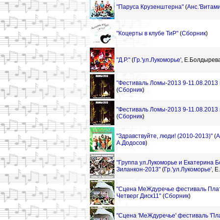
"Паруса Крузенштерна"
(
Анс.'Витами
"Коцерты в клубе ТиР"
(
Сборник
)
"Д.Р."
(
Гр.'ул.Лукоморье'
,
Е.Болдырев
"Фестиваль Ломы-2013 9-11.08.2013 г
(
Сборник
)
"Фестиваль Ломы-2013 9-11.08.2013 г
(
Сборник
)
"Здравствуйте, люди! (2010-2013)"
(
А
А.Додосов
)
"Группа ул.Лукоморье и Екатерина 
Зиланкон-2013"
(
Гр.'ул.Лукоморье'
,
Е
"Сцена МеЖдуречье фестиваль Пл
Четверг Диск11"
(
Сборник
)
"Сцена 'МеЖдуречье' фестиваль 'Пл