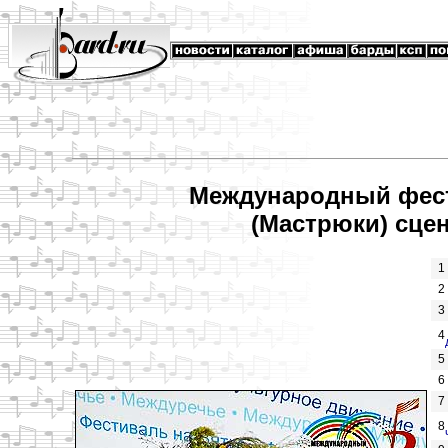
Международный фест
(Мастрюки) сце
1
2
3
4
5
6
7
8