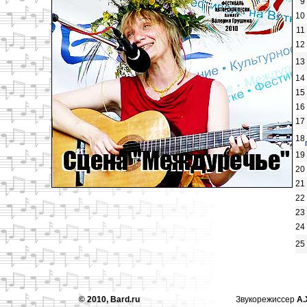
9
10
11
12
13
14
15
16
17
18
19
20
21
22
23
24
25
© 2010, Bard.ru
Звукорежиссер
А.