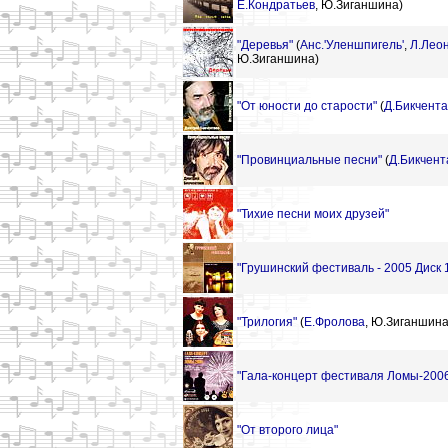
Е.Кондратьев
,
Ю.Зиганшина)
"Деревья"
(
Анс.'Уленшпигель'
,
Л.Лео
Ю.Зиганшина)
"От юности до старости"
(
Д.Бикчент
"Провинциальные песни"
(
Д.Бикчент
"Тихие песни моих друзей"
"Грушинский фестиваль - 2005 Диск 
"Трилогия"
(
Е.Фролова
,
Ю.Зиганшина
"Гала-концерт фестиваля Ломы-2006 
"От второго лица"