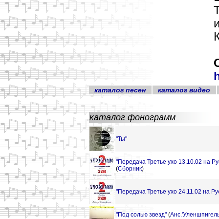
каталог песен
каталог видео
каталог фонограмм
"Ты"
"Передача Третье ухо 13.10.02 на Р
(
Сборник
)
"Передача Третье ухо 24.11.02 на Ру
"Под солью звезд"
(
Анс.'Уленшпигель