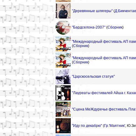
"Деревянные шлягеры"
(
Д.Бикчента
"Бардселона-2007"
(
Сборник
)
"Международный фестиваль АП памя
(
Сборник
)
"Международный фестиваль АП памя
(
Сборник
)
"Царскосельская статуя"
"Лауреаты фестивалей Айша г. Каза
"Сцена МеЖдуречье фестиваль Плат
"Иду по декабрю"
(
Гр.'Маятник'
,
Ю.Зи