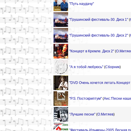
"Путь наудачу"
"Грушинский фестиваль-30. Диск 1"
(
"Грушинский фестиваль-30. Диск 2"
(
"Концерт в Кремле. Диск 2"
(
О.Митяе
"А я тобой любуюсь"
(
Сборник
)
"DVD Очень хочется летать Концерт 
"P.S. Постскриптум"
(
Анс.'Песни наше
"Лучшие песни"
(
О.Митяев
)
"Фестиваль Ильмены-2005 Лесная пл