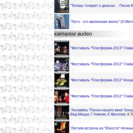
"Теперь толкуют о деньгах… Песни 
"Лето - это маленькая жизнь"
(
О.Мит
каталог видео
"Фестиваль "Платформа-2013" Главн
"Фестиваль "Платформа-2012" Главн
"Фестиваль "Платформа-2012" Конце
"Фестиваль "Платформа-2012" Главн
"Ансамбль "Песни нашего века" Конц
Вад.Мищук
,
Г.Хомчик
,
Е.Фролова
,
К.Т
"Летняя встреча на "Юности" Ночные