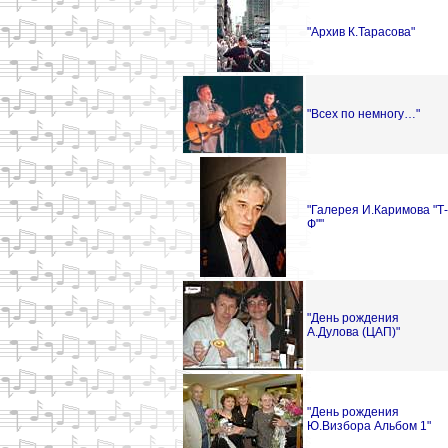
"Архив К.Тарасова"
"Всех по немногу…"
"Галерея И.Каримова "Т-
Ф""
"День рождения
А.Дулова (ЦАП)"
"День рождения
Ю.Визбора Альбом 1"