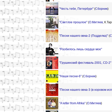
"Честь тебе, Петербург"
(
Сборник
)
"Светлое прошлое"
(
О.Митяев
,
К.Тар
"Песни нашего века-2 (Подделка)"
(
С
"Разбилось лишь сердце мое"
"Грушинский фестиваль-2001, CD-2"
"Наши песни-6"
(
Сборник
)
"Песни нашего века-3 (в хоровом исп. 
"A letter from Afrika"
(
О.Митяев
)