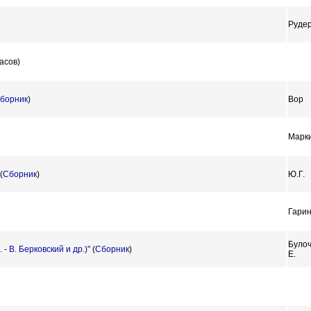
Рудер
асов)
борник
)
Вор
Марки
(
Сборник
)
Ю.Г.
Гарин
Було
- В. Берковский и др.)"
(
Сборник
)
Е.