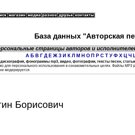
База данных "Авторская пе
ерсональные страницы
авторов
и исполнителе
А
Б
В
Г
Д
Е
Ж
З
И
К
Л
М
Н
О
П
Р
С
Т
У
Ф
Х
Ц
Ч
 дискография, фонограммы mp3, видео, фотографии, тексты песен, статьи
ко для персонального использования в ознакомительных целях. Файлы МР3 
не модерируется.
тин Борисович