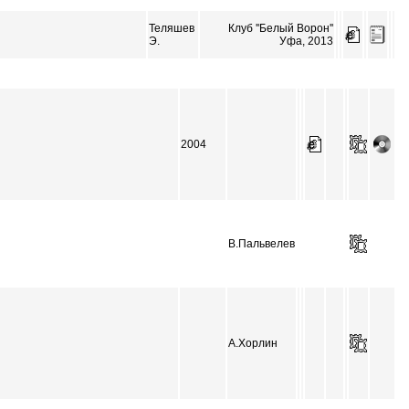
Теляшев
Клуб ''Белый Ворон''
Э.
Уфа, 2013
2004
В.Пальвелев
А.Хорлин