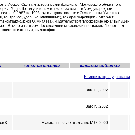
т в Москве. Окончил исторический факультет Московского областного
стории. Год работал учителем в школе, затем — в Международном
 поэтов. С 1987 по 1998 год выступал вместе с О.Митяевым. Участник
, контрабас, ударные, клавишные), как аранжировщик и гитарист
яти компакт-дисков О. Митяева). Издательством "Московские окна" выпущен
ио, ТВ, кино и театром. Телеведущий московской программы "Полет над
— книги, психология, философия
й
каталог статей
каталог событий
Изменить страну доставки
Bard.ru, 2002
Bard.ru, 2002
ов К.
Музыкальное издательство М.О., 2000