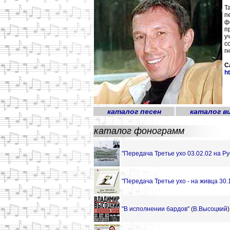
Т
п
ф
п
у
с
г
С
h
каталог песен
каталог в
каталог фонограмм
"Передача Третье ухо 03.02.02 на Р
"Передача Третье ухо - на живца 30
"В исполнении бардов"
(
В.Высоцкий
)