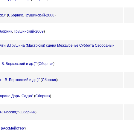
ск3"
(
Сборник
,
Грушинский-2008
)
борник
,
Грушинский-2009
)
яти В.Грушина (Мастрюки) сцена Междуречье Суббота Свободный
 В. Берковский и др.)"
(
Сборник
)
 - В. Берковский и др.)"
(
Сборник
)
торане Дары Садко"
(
Сборник
)
З Россия)"
(
Сборник
)
'ГрАссМейстер'
)