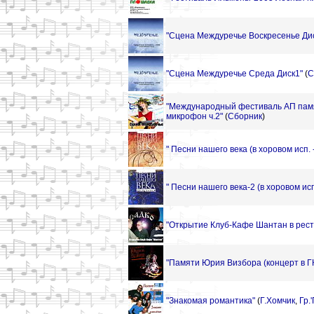
"Сцена Междуречье Воскресенье Ди
"Сцена Междуречье Среда Диск1"
(
С
"Международный фестиваль АП пам
микрофон ч.2"
(
Сборник
)
" Песни нашего века (в хоровом исп. -
" Песни нашего века-2 (в хоровом исп.
"Открытие Клуб-Кафе Шантан в рес
"Памяти Юрия Визбора (концерт в ГК
"Знакомая романтика"
(
Г.Хомчик
,
Гр.