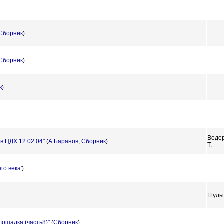
Сборник
)
Сборник
)
в
)
Веде
в ЦДХ 12.02.04"
(
А.Баранов
,
Сборник
)
Т.
го века'
)
Шульг
ощадка (часть8)"
(
Сборник
)