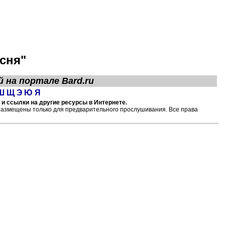
сня"
й на портале
Bard.ru
Ш
Щ
Э
Ю
Я
 и ссылки на другие ресурсы в Интернете.
размещены только для предварительного прослушивания. Все права