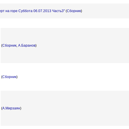
рт на горе Суббота 06.07.2013 Часть3"
(
Сборник
)
(
Сборник
,
А.Баранов
)
(
Сборник
)
(
А.Мирзаян
)