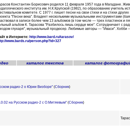
арасов Константин Борисович родился 11 февраля 1957 года в Магадане. Живе
едагогического института им. Н.К.Крупской (1982), по образованию учитель и
естивальном комитете. С 1977 г. пишет песни на свои стихи и на стихи других
роекта "Песни века". Владеет несколькими музыкальными инструментами (баян
частвовал в записи более чем 13 альбомов (в том числе — трех пластинок и п
ольный альбом К. Тарасова "Разбилось лишь сердце мое". Сотрудничает с рад
нездом глухаря", музыкальный продюсер. Любимые авторы — "Иваси". Хобби 
айт в Интернете:
http://www.bard.ru/tarasov/
ttp://www.bards.ru/person.php?id=327
идео
каталог текстов
каталог фотографи
усском радио-2 о Юрии Визборе"
(
Сборник
)
.10.02 на Русском радио-2 с О.Митяевым"
(
Сборник
)
Тарас