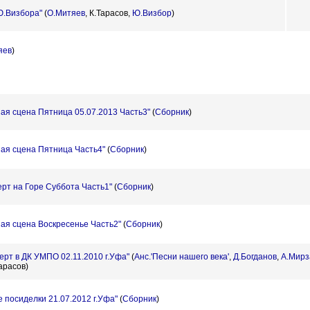
Ю.Визбора"
(
О.Митяев
,
К.Тарасов,
Ю.Визбор
)
яев
)
ая сцена Пятница 05.07.2013 Часть3"
(
Сборник
)
ая сцена Пятница Часть4"
(
Сборник
)
рт на Горе Суббота Часть1"
(
Сборник
)
ая сцена Воскресенье Часть2"
(
Сборник
)
ерт в ДК УМПО 02.11.2010 г.Уфа"
(
Анс.'Песни нашего века'
,
Д.Богданов
,
А.Мирз
арасов)
 посиделки 21.07.2012 г.Уфа"
(
Сборник
)