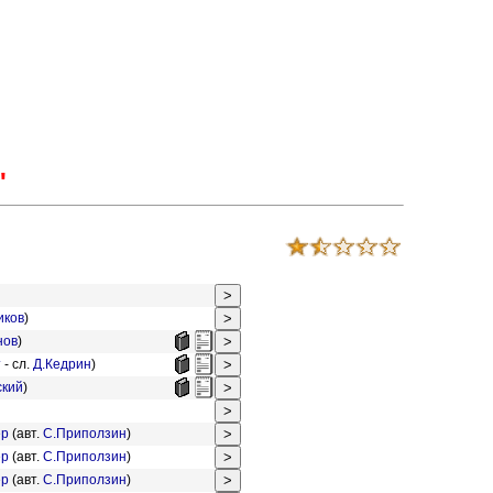
'
иков
)
нов
)
т
- сл.
Д.Кедрин
)
ский
)
ер
(авт.
С.Приползин
)
ер
(авт.
С.Приползин
)
ер
(авт.
С.Приползин
)