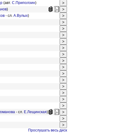
ер
(авт.
С.Приползин
)
анов
)
сов
- сл.
А.Вулых
)
Романова
- сл.
Е.Лещинская
)
Прослушать весь диск