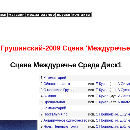
Грушинский-2009 Сцена 'Междуречье
Сцена Междуречье Среда Диск1
1
Комментарий
2
Областное авто
исп.
Е.Кучер
(авт.
А.Ситд
3
О женщине Грузии
исп.
Е.Кучер
(авт.
А.Суха
4
Зимняя
исп.
Е.Кучер
(муз.
А.Заго
5
Прощальная
исп.
Е.Кучер
(авт.
А.Доль
6
Комментарий
7
Ностальгия по
исп.
С.Приползин
,
Е.Куч
8
Аквариумное одиночество
исп.
С.Приползин
,
Е.Куч
9
Ночь. Переплет окна
исп.
С.Приползин
,
Е.Куч