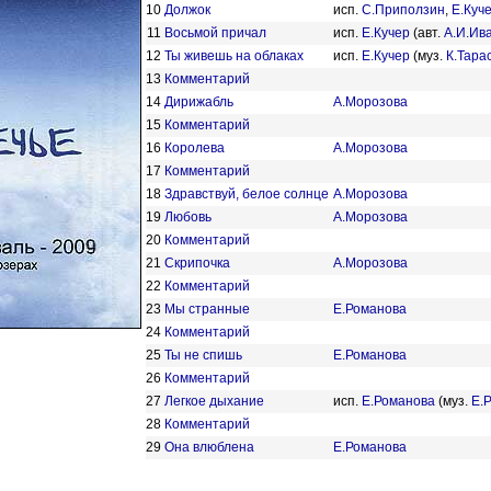
10
Должок
исп.
С.Приползин
,
Е.Куч
11
Восьмой причал
исп.
Е.Кучер
(авт.
А.И.Ив
12
Ты живешь на облаках
исп.
Е.Кучер
(муз.
К.Тара
13
Комментарий
14
Дирижабль
А.Морозова
15
Комментарий
16
Королева
А.Морозова
17
Комментарий
18
Здравствуй, белое солнце
А.Морозова
19
Любовь
А.Морозова
20
Комментарий
21
Скрипочка
А.Морозова
22
Комментарий
23
Мы странные
Е.Романова
24
Комментарий
25
Ты не спишь
Е.Романова
26
Комментарий
27
Легкое дыхание
исп.
Е.Романова
(муз.
Е.
28
Комментарий
29
Она влюблена
Е.Романова