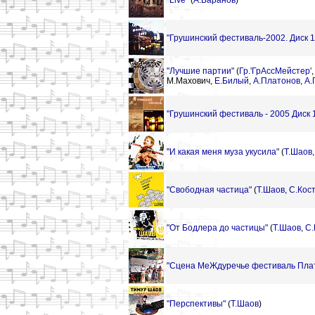
"Live"
(
А.Баранов
)
"Грушинский фестиваль-2002. Диск 1
"Лучшие партии"
(
Гр.'ГрАссМейстер'
М.Махович,
Е.Билый
,
А.Платонов
,
А.
"Грушинский фестиваль - 2005 Диск 
"И какая меня муза укусила"
(
Т.Шаов
"Свободная частица"
(
Т.Шаов
,
С.Кос
"От Бодлера до частицы"
(
Т.Шаов
,
С.
"Сцена МеЖдуречье фестиваль Плат
"Перспективы"
(
Т.Шаов
)