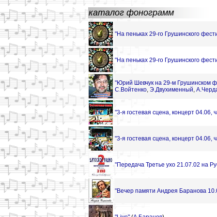
каталог фонограмм
"На пеньках 29-го Грушинского фести
"На пеньках 29-го Грушинского фести
"Юрий Шевчук на 29-м Грушинском ф
С.Войтенко
,
Э.Двухименный
,
А.Черд
"3-я гостевая сцена, концерт 04.06, ч
"3-я гостевая сцена, концерт 04.06, ч
"Передача Третье ухо 21.07.02 на Ру
"Вечер памяти Андрея Баранова 10.