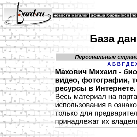
База дан
Персональные стран
А
Б
В
Г
Д
Е
Махович Михаил - би
видео, фотографии, т
ресурсы в Интернете.
Весь материал на порт
использования в озна
только для предварите
принадлежат их владел