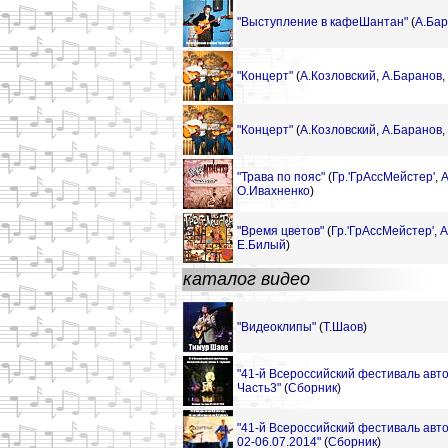
"Выступление в кафеШантан"
(
А.Ба
"Концерт"
(
А.Козловский
,
А.Баранов
,
"Концерт"
(
А.Козловский
,
А.Баранов
,
"Трава по пояс"
(
Гр.'ГрАссМейстер'
,
А
О.Ивахненко
)
"Время цветов"
(
Гр.'ГрАссМейстер'
,
А
Е.Билый
)
каталог видео
"Видеоклипы"
(
Т.Шаов
)
"41-й Всероссийский фестиваль авто
Часть3"
(
Сборник
)
"41-й Всероссийский фестиваль авт
02-06.07.2014"
(
Сборник
)