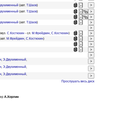
Двухименный
(авт.
Т.Шаов
)
Двухименный
(авт.
Т.Шаов
)
Двухименный
(авт.
Т.Шаов
)
(муз.
С.Костюхин
- сл.
М.Фрейдкин
,
С.Костюхин
)
(авт.
М.Фрейдкин
,
С.Костюхин
)
ч
,
Э.Двухименный
,
ч
,
Э.Двухименный
,
ч
,
Э.Двухименный
,
Прослушать весь диск
сер
А.Хорлин