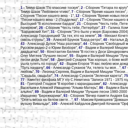
1
- Тимур Шаов "По классике тоскуя",
2
- Сборник "Гитара по кругу
Тимур Шаов "Любовное чтиво",
7
- Сборник "Время наших песен",
Сборник "Песни нашего века - 1",
12
- Сборник "Время новых песе
"Песни нашего века - 2 (Подделка)",
17
- Сборник "Песни нашего ве
Высоцкий "В исполнении бардов",
21
- Сборник "Честь тебе, Пете
почерком",
26
- Сборник "Честь тебе, Петербург",
27
- Галина Хом
"Бардовский Хит",
31
- Сборник "Это было у моря (Барзовка-2004)
Александр Городницкий "За тех, кто на земле",
36
- Михаил Кочетк
сквозь струны",
39
- Алексей Брунов "Бард-ретро",
40
- Наталья Д
43
- Александр Дулов "Наш разговор",
44
- Сборник "Свободный ми
Русском радио-2 о Юрии Визборе",
47
- Вадим и Валерий Мищуки 
двадцатка",
50
- Константин Беляев "В гостях у Доси Шендерович
Олег Митяев "Лучшие песни",
55
- Вадим и Валерий Мищуки "Лучш
песни дяди Толи",
58
- Дмитрий Сухарев "Как хорошо, о боже мой!
ушла гулять по городу",
62
- Вадим Егоров "Я вас люблю мои дож
"Путь наудачу",
66
- Александр Суханов "Ах, телега ты моя…",
67
любовь",
70
- Леонид Сергеев, Вадим и Валерий Мищуки "Песни…
"Свадьба, свадьба!",
74
- Александр Суханов "Зеленая карета",
75
77
- Квинтет физфака МГУ п/у С.Никитина "Записи 1971 - 1975 го
81
- Григорий Гладков "В коробке с карандашами",
82
- Александр
Васильев и Алексей Иващенко "Альма-Матерь",
86
- Вадим и Вал
альянс",
89
- Вадим и Валерий Мищуки "Лучшие песни 1980-2000 
Иващенко "Бережкарики",
93
- Сборник "Вечер памяти Андрея Бар
"Опять весна на белом свете…",
97
- Максим Кривошеев "Домашний
музыку Вивальди",
100
- Алексей Кайдалов Дмитрий Кочанов "Ор