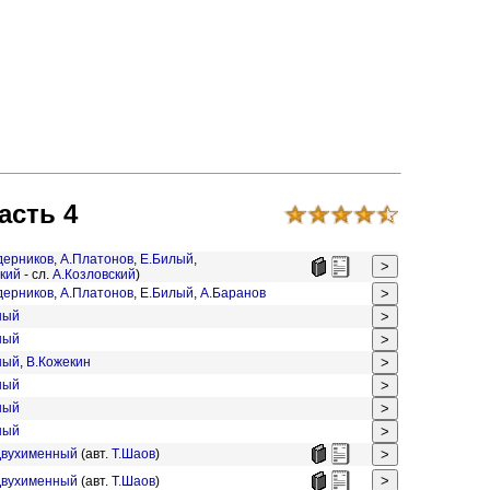
асть 4
дерников
,
А.Платонов
,
Е.Билый
,
кий
- сл.
А.Козловский
)
дерников
,
А.Платонов
,
Е.Билый
,
А.Баранов
ный
ный
ный
,
В.Кожекин
ный
ный
ный
Двухименный
(авт.
Т.Шаов
)
Двухименный
(авт.
Т.Шаов
)