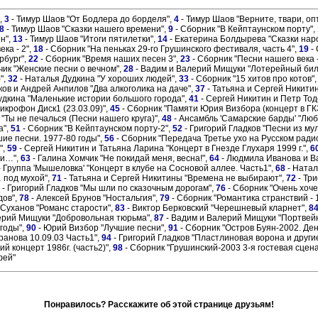
",
3
- Тимур Шаов "От Бодлера до борделя",
4
- Тимур Шаов "Верните, твари, оп
8
- Тимур Шаов "Сказки нашего времени",
9
- Сборник "В Кейптаунском порту",
н",
13
- Тимур Шаов "Итоги пятилетки",
14
- Екатерина Болдырева "Сказки нар
ка - 2",
18
- Сборник "На пеньках 29-го Грушинского фестиваля, часть 4",
19
- 
рбург",
22
- Сборник "Время наших песен 3",
23
- Сборник "Песни нашего века -
чик "Женские песни о вечном",
28
- Вадим и Валерий Мищуки "Лотерейный бил
",
32
- Наталья Дудкина "У хороших людей",
33
- Сборник "15 хитов про котов"
ов и Андрей Анпилов "Два алкоголика на даче",
37
- Татьяна и Сергей Никити
удкина "Маленькие истории большого города",
41
- Сергей Никитин и Петр Тод
крофон Диск1 (23.03.09)",
45
- Сборник "Памяти Юрия Визбора (концерт в ГКЗ
"Ты не печалься (Песни нашего круга)",
48
- Ансамбль 'Самарские барды' "Лю
а",
51
- Сборник "В Кейптаунском порту-2",
52
- Григорий Гладков "Песни из м
ие песни. 1977-80 годы",
56
- Сборник "Передача Третье ухо на Русском радио
",
59
- Сергей Никитин и Татьяна Ларина "Концерт в Гнезде Глухаря 1999 г.",
6
ди…",
63
- Галина Хомчик "Не покидай меня, весна!",
64
- Людмила Иванова и В
- Группа 'Мышеловка' "Концерт в клубе на Сосновой аллее. Часть1",
68
- Натал
 под мухой",
71
- Татьяна и Сергей Никитины "Времена не выбирают",
72
- Три
- Григорий Гладков "Мы шли по сказочным дорогам",
76
- Сборник "Очень хоче
дов",
78
- Алексей Брунов "Ностальгия",
79
- Сборник "Романтика странствий - 
 Суханов "Романс старости",
83
- Виктор Берковский "Черешневый кларнет",
8
ерий Мищуки "Добровольная тюрьма",
87
- Вадим и Валерий Мищуки "Портвей
годы",
90
- Юрий Визбор "Лучшие песни",
91
- Сборник "Остров Буян-2002. Де
анова 10.09.03 Часть1",
94
- Григорий Гладков "Пластлиновая ворона и други
 концерт 1986г. (часть2)",
98
- Сборник "Грушинский-2003 3-я гостевая сцена,
фей"
Понравилось? Расскажите об этой странице друзьям!