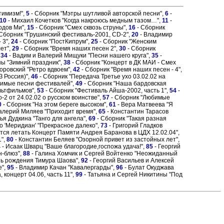
тимизм!",
5
- Сборник "Мэтры шутливой авторской песни",
6
-
10
- Михаил Кочетков "Когда накроюсь медным тазом…",
11
-
одов Ми",
15
- Сборник "Смех сквозь струны",
16
- Сборник
Сборник "Грушинский фестиваль-2001, CD-2",
20
- Владимир
 3",
24
- Сборник "ПостКипрум",
25
- Сборник "Женским
ет",
29
- Сборник "Время наших песен 2",
30
- Сборник
,
34
- Вадим и Валерий Мищуки "Песни нашего круга",
35
-
ны "Зимний праздник",
38
- Сборник "Концерт в ДК МАИ - Смех
оровский "Ретро вдвоем",
42
- Сборник "Время наших песен - 4",
 Россия)",
46
- Сборник "Передача Третье ухо 03.02.02 на
бимые песни фестивалей",
49
- Сборник "Наша бардовская
ультфильмов",
53
- Сборник "Фестиваль Айша-2002, часть 1",
54
-
-2 от 24.02.02 о русском воинстве",
57
- Сборник "Любимые
0
- Сборник "На этом береге высоком",
61
- Вера Матвеева "Я
алерий Миляев "Приходит время",
65
- Константин Тарасов
ья Дудкина "Танго для ангела",
69
- Сборник "Такая разная
о 'Меридиан' "Прекрасное далеко",
73
- Григорий Гладков
тся летать Концерт Памяти Андрея Баранова в ЦДХ 12.02.04",
1",
80
- Константин Беляев "Озорной привет из застойных лет",
4
- Исаак Шварц "Ваше благородие,госпожа удача!",
85
- Георгий
н-блюз",
88
- Галина Хомчик и Сергей Войтенко "Неожиданный
нь рождения Тимура Шаова",
92
- Георгий Васильев и Алексей
е",
95
- Владимир Качан "Кавалергарды",
96
- Булат Окуджава
 концерт 04.06, часть 11",
99
- Татьяна и Сергей Никитины "Под