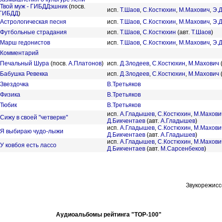
Твой муж - ГИБДДэшник
(посв.
исп.
Т.Шаов
,
С.Костюхин
,
М.Махович
,
Э.
ГИБДД
)
Астрологическая песня
исп.
Т.Шаов
,
С.Костюхин
,
М.Махович
,
Э.
Футбольные страдания
исп.
Т.Шаов
,
С.Костюхин
(авт.
Т.Шаов
)
Марш гедонистов
исп.
Т.Шаов
,
С.Костюхин
,
М.Махович
,
Э.
Комментарий
Печальный Шура
(посв.
А.Платонов
)
исп.
Д.Злодеев
,
С.Костюхин
,
М.Махович
Бабушка Ревекка
исп.
Д.Злодеев
,
С.Костюхин
,
М.Махович
Звездочка
В.Третьяков
Физика
В.Третьяков
Тюбик
В.Третьяков
исп.
А.Гладышев
,
С.Костюхин
,
М.Махови
Сижу в своей "четверке"
Д.Бикчентаев
(авт.
А.Гладышев
)
исп.
А.Гладышев
,
С.Костюхин
,
М.Махови
Я выбираю чудо-лыжи
Д.Бикчентаев
(авт.
А.Гладышев
)
исп.
А.Гладышев
,
С.Костюхин
,
М.Махови
У ковбоя есть лассо
Д.Бикчентаев
(авт.
М.Сарсенбеков
)
Звукорежис
Аудиоальбомы рейтинга "TOP-100"