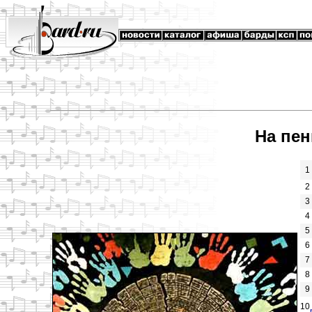
На пен
1
2
3
4
5
6
7
8
9
10