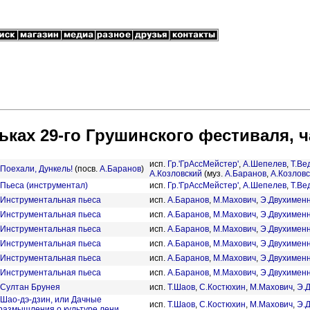
ьках 29-го Грушинского фестиваля, ч
исп.
Гр.'ГрАссМейстер'
,
А.Шепелев
,
Т.Ве
Поехали, Дункель!
(посв.
А.Баранов
)
А.Козловский
(муз.
А.Баранов
,
А.Козловс
Пьеса (инструментал)
исп.
Гр.'ГрАссМейстер'
,
А.Шепелев
,
Т.Ве
Инструментальная пьеса
исп.
А.Баранов
,
М.Махович
,
Э.Двухимен
Инструментальная пьеса
исп.
А.Баранов
,
М.Махович
,
Э.Двухимен
Инструментальная пьеса
исп.
А.Баранов
,
М.Махович
,
Э.Двухимен
Инструментальная пьеса
исп.
А.Баранов
,
М.Махович
,
Э.Двухимен
Инструментальная пьеса
исп.
А.Баранов
,
М.Махович
,
Э.Двухимен
Инструментальная пьеса
исп.
А.Баранов
,
М.Махович
,
Э.Двухимен
Султан Брунея
исп.
Т.Шаов
,
С.Костюхин
,
М.Махович
,
Э.
Шао-дэ-дзин, или Дачные
исп.
Т.Шаов
,
С.Костюхин
,
М.Махович
,
Э.
размышления о культуре лени