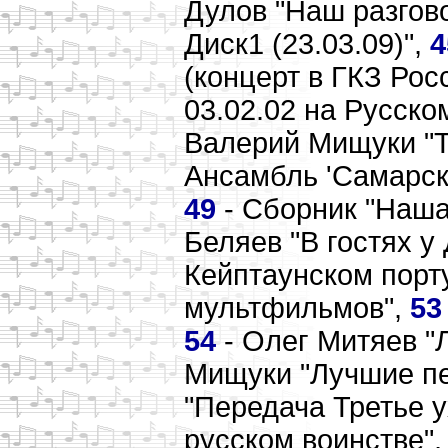
Дулов "Наш разгов
Диск1 (23.03.09)",
4
(концерт в ГКЗ Рос
03.02.02 на Русско
Валерий Мищуки "Т
Ансамбль 'Самарск
49
- Сборник "Наша
Беляев "В гостях 
Кейптаунском порт
мультфильмов",
53
54
- Олег Митяев "
Мищуки "Лучшие пе
"Передача Третье у
русском воинстве"