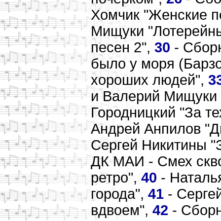
Хомчик "Женские п
Мищуки "Лотерейны
песен 2",
30
- Сбор
было у моря (Барзо
хороших людей",
3
и Валерий Мищуки 
Городницкий "За те
Андрей Анпилов "Д
Сергей Никитины "
ДК МАИ - Смех скв
ретро",
40
- Наталь
города",
41
- Серге
вдвоем",
42
- Сборн