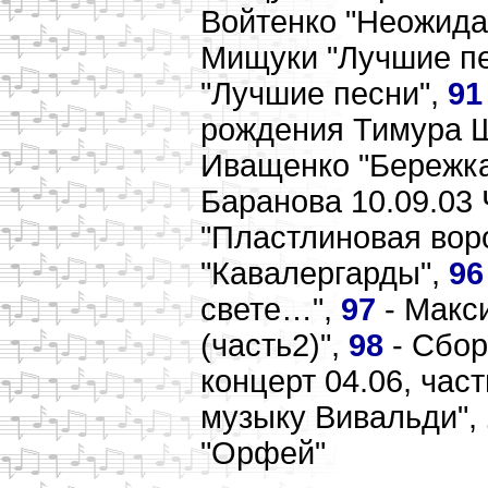
Войтенко "Неожида
Мищуки "Лучшие пе
"Лучшие песни",
91
рождения Тимура 
Иващенко "Бережк
Баранова 10.09.03 
"Пластлиновая вор
"Кавалергарды",
96
свете…",
97
- Макс
(часть2)",
98
- Сбор
концерт 04.06, част
музыку Вивальди",
"Орфей"