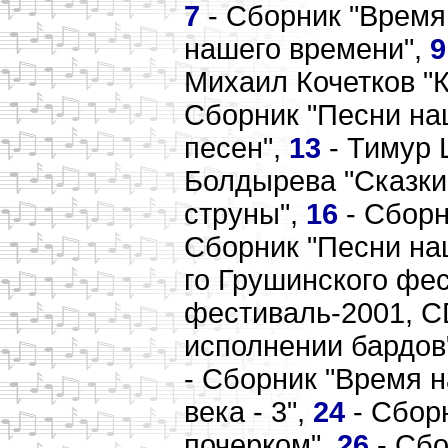
7
- Сборник "Время
нашего времени",
9
Михаил Кочетков "
Сборник "Песни наш
песен",
13
- Тимур 
Болдырева "Сказки
струны",
16
- Сборн
Сборник "Песни наш
го Грушинского фес
фестиваль-2001, C
исполнении бардов
- Сборник "Время н
века - 3",
24
- Сбор
почерком",
26
- Сбо