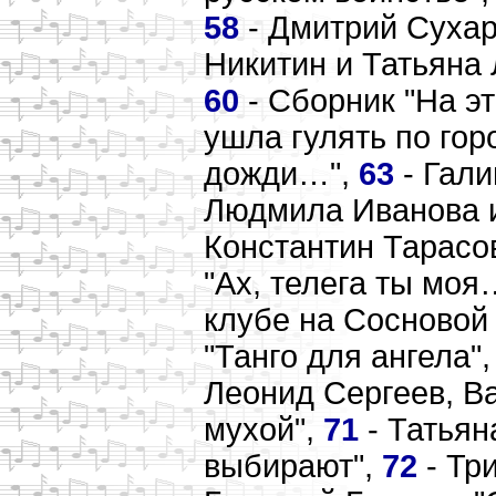
58
- Дмитрий Сухар
Никитин и Татьяна 
60
- Сборник "На э
ушла гулять по гор
дожди…",
63
- Гали
Людмила Иванова и
Константин Тарасов
"Ах, телега ты моя
клубе на Сосновой 
"Танго для ангела"
Леонид Сергеев, В
мухой",
71
- Татьян
выбирают",
72
- Тр