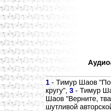
Аудио
1
- Тимур Шаов "По
кругу",
3
- Тимур Ша
Шаов "Верните, тва
шутливой авторско