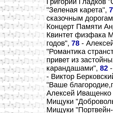
Григорий Гладков "
"Зеленая карета",
7
сказочным дорогам
Концерт Памяти Ан
Квинтет физфака МГ
годов",
78
- Алексей
"Романтика странст
привет из застойны
карандашами",
82
-
- Виктор Берковск
"Ваше благородие,г
Алексей Иващенко
Мищуки "Добровол
Мищуки "Портвейн