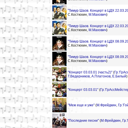
"Тимур Шаов. Концерт в ЦДХ 22.03.20
С.Костюхин,
М.Махович
)
"Тимур Шаов. Концерт в ЦДХ 22.03.20
С.Костюхин,
М.Махович
)
"Тимур Шаов. Концерт в ЦДХ 08.09.20
С.Костюхин,
М.Махович
)
"Тимур Шаов. Концерт в ЦДХ 08.09.20
С.Костюхин,
М.Махович
)
"Концерт 03.03.01 (часть2)"
(
Гр.'ГрА
Т.Ведерников
,
А.Платонов
,
Е.Билый
)
"Концерт 03.03.01"
(
Гр.'ГрАссМейстер
"Меж еще и уже"
(
М.Фрейдкин
,
Гр.'Гой
"Последние песни"
(
М.Фрейдкин
,
Гр.'