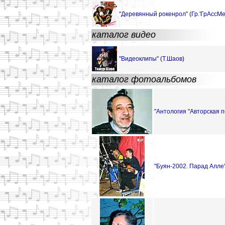
"Деревянный рокенрол"
(
Гр.'ГрАссМе
каталог видео
"Видеоклипы"
(
Т.Шаов
)
каталог фотоальбомов
"Антология "Aвторская п
"Буян-2002. Парад Алле