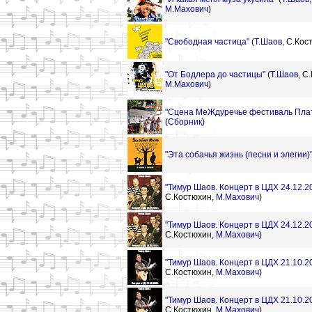
М.Махович
)
"Свободная частица"
(
Т.Шаов
,
С.Кос
"От Бодлера до частицы"
(
Т.Шаов
,
С.
М.Махович
)
"Сцена МеЖдуречье фестиваль Плат
(
Сборник
)
"Эта собачья жизнь (песни и элегии)
"Тимур Шаов. Концерт в ЦДХ 24.12.20
С.Костюхин,
М.Махович
)
"Тимур Шаов. Концерт в ЦДХ 24.12.20
С.Костюхин,
М.Махович
)
"Тимур Шаов. Концерт в ЦДХ 21.10.20
С.Костюхин,
М.Махович
)
"Тимур Шаов. Концерт в ЦДХ 21.10.20
С.Костюхин,
М.Махович
)