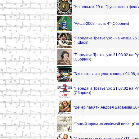
"На пеньках 29-го Грушинского фести
"Айша-2002, часть 4"
(
Сборник
)
"Передача Третье ухо - на живца 25.
(
Т.Шаов
)
"Передача Третье ухо 31.03.02 на Р
(
Сборник
)
"3-я гостевая сцена, концерт 04.06, ч
"Передача Третье ухо 21.07.02 на Ру
(
Сборник
)
"Вечер памяти Андрея Баранова 10.
"Тонкий шрам на любимой попе"
(
Сб
"И какая меня муза укусила"
(
Т.Шаов