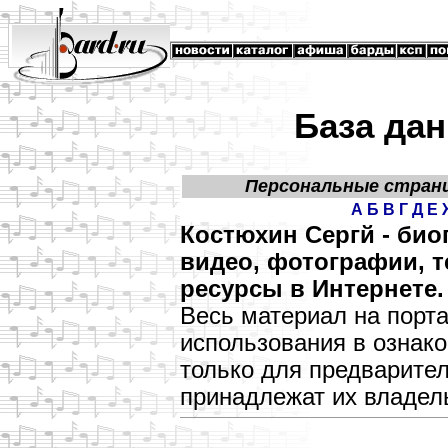
База дан
Персональные стран
А
Б
В
Г
Д
Е
Костюхин Сергй - би
видео, фотографии, т
ресурсы в Интернете.
Весь материал на порт
использования в озна
только для предварите
принадлежат их владел