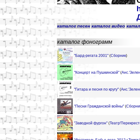
h
каталог песен
каталог видео
катал
каталог фонограмм
"Бард-регата 2001"
(
Сборник
)
"Концерт на Пушкинской"
(
Анс.'Зеле
"Гитара и песня по кругу"
(
Анс.'Зеле
"Песни Гражданской войны"
(
Сборни
"Заводной фургон"
(
Театр'Перекрест