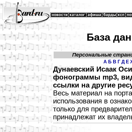
База дан
Персональные стран
А
Б
В
Г
Д
Е
Дунаевский Исаак Оси
фонограммы mp3, виде
ссылки на другие рес
Весь материал на порт
использования в озна
только для предварите
принадлежат их владел