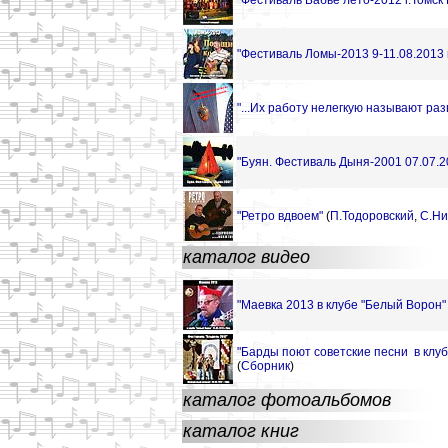
"Фестиваль Бабье лето-2012 г.Томск
"Фестиваль Ломы-2013 9-11.08.2013 г
"...Их работу нелегкую называют ра
"Буян. Фестиваль Дыня-2001 07.07.2
"Ретро вдвоем"
(
П.Тодоровский
,
С.Ни
каталог видео
"Маевка 2013 в клубе "Белый Ворон" 
"Барды поют советские песни в клуб
(
Сборник
)
каталог фотоальбомов
каталог книг