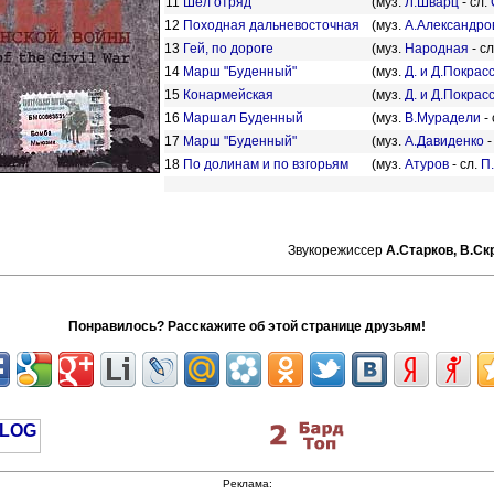
11
Шел отряд
(муз.
Л.Шварц
- сл.
12
Походная дальневосточная
(муз.
А.Александро
13
Гей, по дороге
(муз.
Народная
- с
14
Марш "Буденный"
(муз.
Д. и Д.Покрас
15
Конармейская
(муз.
Д. и Д.Покрас
16
Маршал Буденный
(муз.
В.Мурадели
- 
17
Марш "Буденный"
(муз.
А.Давиденко
-
18
По долинам и по взгорьям
(муз.
Атуров
- сл.
П
Звукорежиссер
А.Старков,
В.Ск
Понравилось? Расскажите об этой странице друзьям!
Реклама: