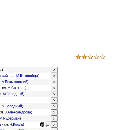
. )
ский
- сл.
М.Штейнберг
)
л.
А.Безыменский
)
- сл.
М.Светлов
)
л.
М.Голодный
)
л.
М.Голодный
)
сл.
З.Александрова
)
М.Рудерман
)
в
- сл.
Н.Кооль
)