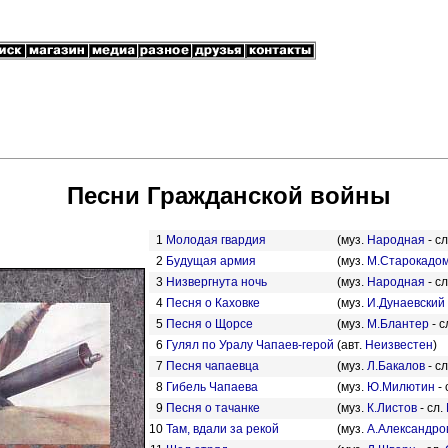
Песни Гражданской войны
1
Молодая гвардия
(муз.
Народная
- сл
2
Будущая армия
(муз.
М.Старокадом
3
Низвергнута ночь
(муз.
Народная
- с
4
Песня о Каховке
(муз.
И.Дунаевский
5
Песня о Щорсе
(муз.
М.Блантер
- с
6
Гулял по Уралу Чапаев-герой
(авт.
Неизвестен
)
7
Песня чапаевца
(муз.
Л.Бакалов
- с
8
Гибель Чапаева
(муз.
Ю.Милютин
- 
9
Песня о тачанке
(муз.
К.Листов
- сл.
10
Там, вдали за рекой
(муз.
А.Александро