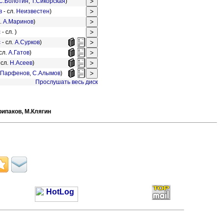
С.Болотин
,
Т.Сикорская
)
в
- сл.
Неизвестен
)
л.
А.Маринов
)
с
- сл. )
с
- сл.
А.Сурков
)
сл.
А.Гатов
)
 сл.
Н.Асеев
)
.Парфенов
,
С.Алымов
)
Прослушать весь диск
рипаков,
М.Клягин