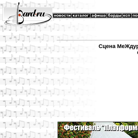
Сцена МеЖдур