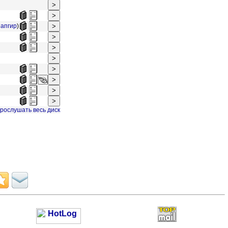
Сапгир
)
рослушать весь диск