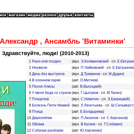
Александр , Ансамбль 'Витаминки'
Здравствуйте, люди! (2010-2013)
1
Рано или поздно
(муз.
Э.Колмановский
- сл.
Е.Евтуше
2
Неужели
(муз.
П.Чайковский
- сл.
Е.Евтушенк
3
День без выстрела
(муз.
Д.Тухманов
- сл.
М.Дудин
)
4
В осеннем парке
(авт.
О.Митяев
)
5
Песня Алисы
(авт.
В.Высоцкий
)
6
У меня беда со слухом
(муз.
Г.Цыпуков
- сл.
М.Танич
)
7
Птицелов
(муз.
С.Никитин
- сл.
Э.Багрицкий
)
8
Болезнь Пегги Маккей
(муз.
Л.Леонтьева
- сл.
Ш.Сильверст
9
Птица
(авт.
Е.Болдырева
)
10
Диризяблик
(муз.
П.Аксенов
- сл.
С.Кирсанов
)
11
Облака
(муз.
В.Кусков
- сл.
Т.Собакин
)
12
Собачьи разборки
(авт.
Ю.Харченко
)