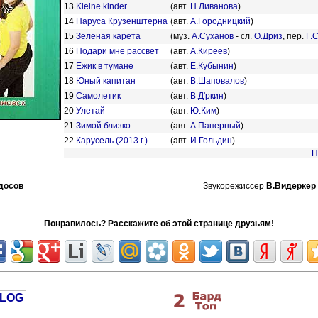
13
Kleine kinder
(авт.
Н.Ливанова
)
14
Паруса Крузенштерна
(авт.
А.Городницкий
)
15
Зеленая карета
(муз.
А.Суханов
- сл.
О.Дриз
, пер.
Г.
16
Подари мне рассвет
(авт.
А.Киреев
)
17
Ежик в тумане
(авт.
Е.Кубынин
)
18
Юный капитан
(авт.
В.Шаповалов
)
19
Самолетик
(авт.
В.Д'ркин
)
20
Улетай
(авт.
Ю.Ким
)
21
Зимой близко
(авт.
А.Паперный
)
22
Карусель (2013 г.)
(авт.
И.Гольдин
)
П
досов
Звукорежиссер
В.Видеркер
Понравилось? Расскажите об этой странице друзьям!