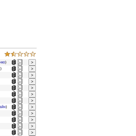
нко
)
о
)
айн
)