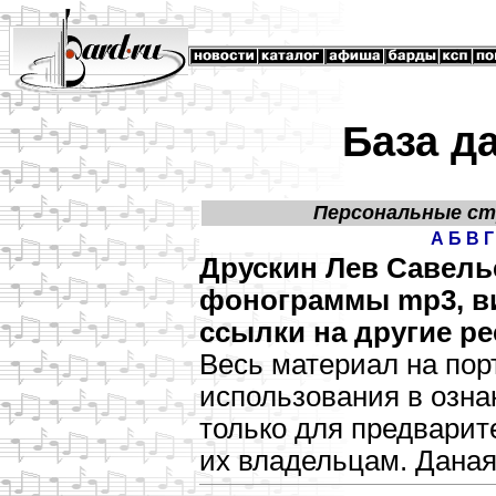
База д
Персональные с
А
Б
В
Г
Друскин Лев Савель
фонограммы mp3, ви
ссылки на другие ре
Весь материал на пор
использования в озн
только для предварит
их владельцам. Даная