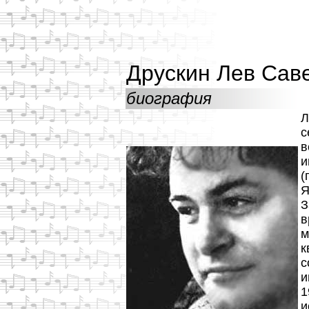
Друскин Лев Сав
биография
Л
с
в
и
(
Я
З
в
м
к
с
и
1
и