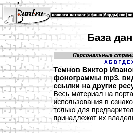
База дан
Персональные стран
А
Б
В
Г
Д
Е
Темнов Виктор Иванов
фонограммы mp3, виде
ссылки на другие рес
Весь материал на порт
использования в озна
только для предварите
принадлежат их владел