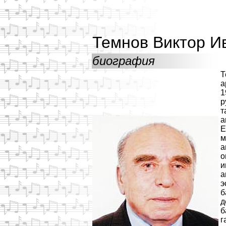
Темнов Виктор И
биография
Т
а
1
р
т
а
Е
м
а
о
и
а
э
б
д
б
г