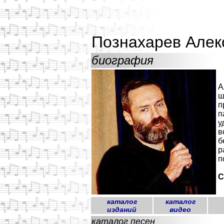
Познахарев Алек
биография
А
ш
п
п
у
в
б
р
п
С
каталог
каталог
изданий
видео
каталог песен