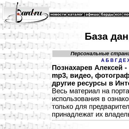
База дан
Персональные стран
А
Б
В
Г
Д
Е
Познахарев Алексей 
mp3, видео, фотограф
другие ресурсы в Инт
Весь материал на порт
использования в озна
только для предварите
принадлежат их владел