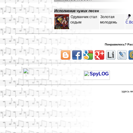
Исполнение чужих песен
Одуванчик стал
Золотая
седым
молодежь
С.В
Понравилось? Расс
здесь м