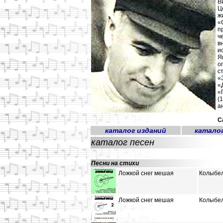
В
Ц
ж
«
п
ч
в
и
Я
о
с
«
«
«
(
а
С
каталог изданий
катало
каталог песен
Песни на стихи
Ложкой снег мешая
Колыбел
Ложкой снег мешая
Колыбел