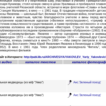
инницкой области и у нефтяников Баку, участвовал в учениях Прикарпатско
езаря Куникова; стоял ночную смену в цехах Уралмаша и пробирался плавня
изнь учителей Рязанской области, встречал в море флотилию «Слава» и быва
Станция Мальчики»), в кино — с 1961 года. В традиции «героической» детс
розы Яковлева — школьный быт, Великая Отечественная война, почитание па
еловеком и животным, чувство благодарности учителю и вины перед мат
нутренним нравственным идеалам («Великое непослушание»), «триумф во
сточник осмысленности существования, а также проблема «истинного» и «ло
ковлева изложена им в произведении «Мистерия. Страсти по четырем де
публикованном в последнем прижизненном сборнике «Избранное» (1992). В кин
тудии «Союзмультфильм». Яковлев — автор сценариев игровых и анима
Зимородок» 1973 — «Был настоящим трубачом» 1974 — «Верный друг Санчо
Девочка, хочешь сниматься в кино?» 1980 — «Мы смерти смотрели в лиц
Площадь Восстания» Умер Юрий Яковлевич Яковлев в Ленинграде в 1996 году
1952). В кино с 1961 года. Член редколлегии киножурнала "Фитиль", ч
нимационных фильмов
айт в Интернете:
http://publ.lib.ru/ARCHIVES/YA/YAKOVLEV_Yuriy_Yakovlevic
г видео
каталог текстов
каталог фотограф
ьная медведицы (из м/ф "Умка")
Анс.'Зеленый поезд'
ьная медведицы (из м/ф "Умка")
Анс.'Зеленый поезд'