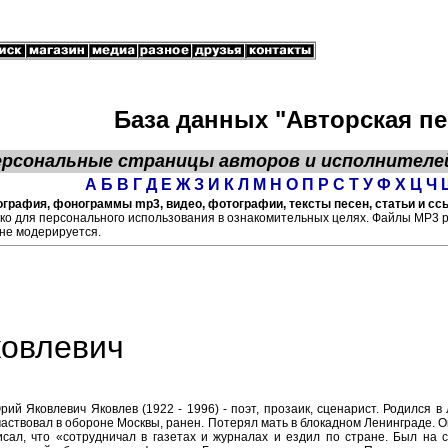
База данных "Авторская пе
ерсональные страницы
авторов
и исполнителе
А
Б
В
Г
Д
Е
Ж
З
И
К
Л
М
Н
О
П
Р
С
Т
У
Ф
Х
Ц
Ч
графия, фонограммы mp3, видео, фотографии, тексты песен, статьи и ссы
ко для персонального использования в ознакомительных целях. Файлы МР3 
не модерируется.
ковлевич
рий Яковлевич Яковлев (1922 - 1996) - поэт, прозаик, сценарист. Родился в
частвовал в обороне Москвы, ранен. Потерял мать в блокадном Ленинграде. 
исал, что «сотрудничал в газетах и журналах и ездил по стране. Был на 