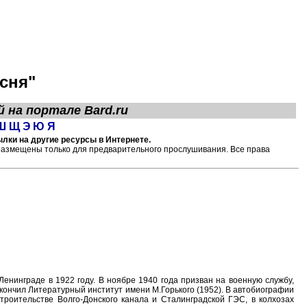
сня"
й на портале
Bard.ru
Ш
Щ
Э
Ю
Я
лки на другие ресурсы в Интернете.
размещены только для предварительного прослушивания. Все права
 Ленинграде в 1922 году. В ноябре 1940 года призван на военную службу,
Окончил Литературный институт имени М.Горького (1952). В автобиографии
строительстве Волго-Донского канала и Сталинградской ГЭС, в колхозах