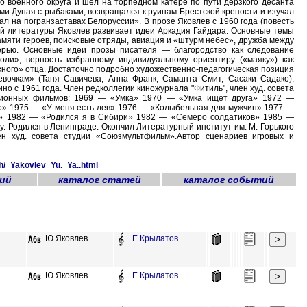
го военного округа и шел на торпедном катере по пути дерзкого десанта
ми Дуная с рыбаками, возвращался к руинам Брестской крепости и изучал
л на погранзаставах Белоруссии». В прозе Яковлев с 1960 года (повесть
кой литературы Яковлев развивает идеи Аркадия Гайдара. Основные темы
мяти героев, поисковые отряды, авиация и «штурм небес», дружба между
ерью. Основные идеи прозы писателя — благородство как следование
ли», верность избранному индивидуальному ориентиру («маяку») как
жного» отца. Достаточно подробно художественно-педагогическая позиция
вочкам» (Таня Савичева, Анна Франк, Саманта Смит, Сасаки Садако),
о с 1961 года. Член редколлегии киножурнала "Фитиль", член худ. совета
ционных фильмов: 1969 — «Умка» 1970 — «Умка ищет друга» 1972 —
» 1975 — «У меня есть лев» 1976 — «Колыбельная для мужчин» 1977 —
о» 1982 — «Родился я в Сибири» 1982 — «Семеро солдатиков» 1985 —
. Родился в Ленинграде. Окончил Литературный институт им. М. Горького
лен худ. совета студии «Союзмультфильм».Автор сценариев игровых и
h/_Yakovlev_Yu._Ya..html
ий
каталог статей
каталог событий
Ю.Яковлев
Е.Крылатов
Ю.Яковлев
Е.Крылатов