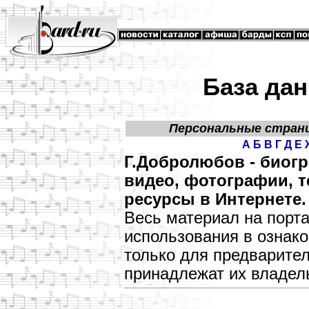
База дан
Персональные стран
А
Б
В
Г
Д
Е
Г.Добролюбов - биог
видео, фотографии, т
ресурсы в Интернете.
Весь материал на порт
использования в озна
только для предварите
принадлежат их владел