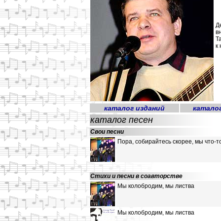
Д
в
Т
к
каталог изданий
катало
каталог песен
Свои песни
Пора, собирайтесь скорее, мы что-
Стихи и песни в соавторстве
Мы колобродим, мы листва
Мы колобродим, мы листва