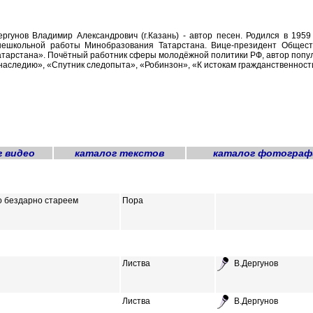
ергунов Владимир Александрович (г.Казань) - автор песен. Родился в 1959
нешкольной работы Минобразования Татарстана. Вице-президент Общест
атарстана». Почётный работник сферы молодёжной политики РФ, автор популяр
 наследию», «Спутник следопыта», «Робинзон», «К истокам гражданственности
г видео
каталог текстов
каталог фотограф
то бездарно стареем
Пора
Листва
В.Дергунов
Листва
В.Дергунов