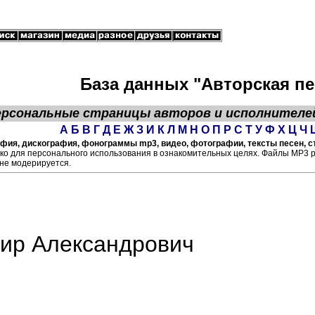
База данных "Авторская пе
ерсональные страницы
авторов
и исполнителе
А
Б
В
Г
Д
Е
Ж
З
И
К
Л
М
Н
О
П
Р
С
Т
У
Ф
Х
Ц
Ч
ия, дискография, фонограммы mp3, видео, фотографии, тексты песен, ст
ко для персонального использования в ознакомительных целях. Файлы МР3 
не модерируется.
ир Александрович