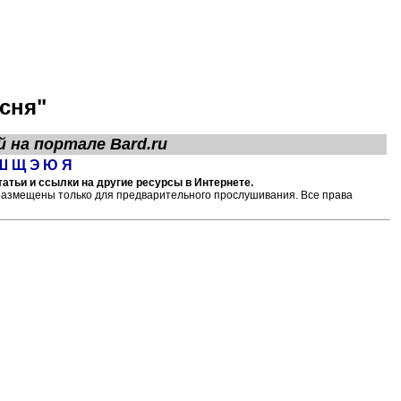
сня"
й на портале
Bard.ru
Ш
Щ
Э
Ю
Я
атьи и ссылки на другие ресурсы в Интернете.
размещены только для предварительного прослушивания. Все права