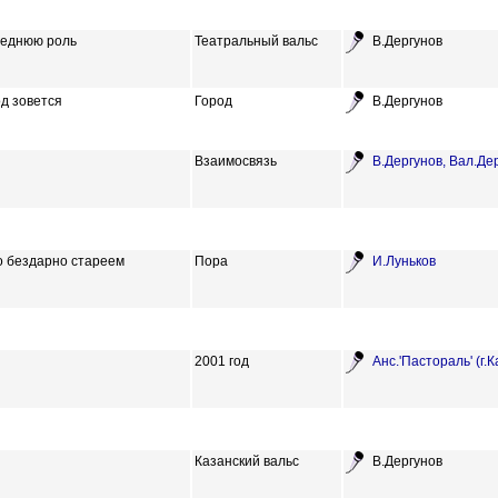
следнюю роль
Театральный вальс
В.Дергунов
од зовется
Город
В.Дергунов
Взаимосвязь
В.Дергунов,
Вал.Де
то бездарно стареем
Пора
И.Луньков
2001 год
Анс.'Пастораль' (г.К
Казанский вальс
В.Дергунов