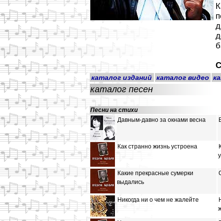
К
п
д
д
б
С
каталог изданий
каталог видео
к
каталог песен
Песни на стихи
Давным-давно за окнами весна
Как странно жизнь устроена
Какие прекрасные сумерки
выдались
Никогда ни о чем не жалейте