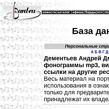
База да
Персональные стр
А
Б
В
Г
Д
Дементьев Андрей Дм
фонограммы mp3, вид
ссылки на другие ре
Весь материал на пор
использования в озн
только для предварит
принадлежат их владе