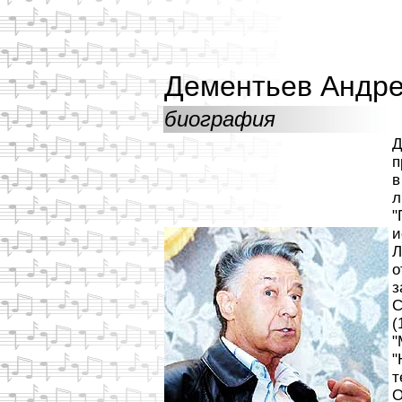
Дементьев Андр
биография
Д
п
в
л
"
и
Л
о
з
С
(
"
"
т
О