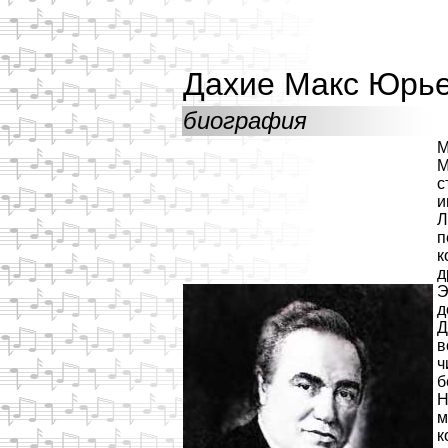
Дахие Макс Юрь
биография
М
М
с
и
Л
п
к
д
Э
д
Д
в
ч
б
Н
м
к