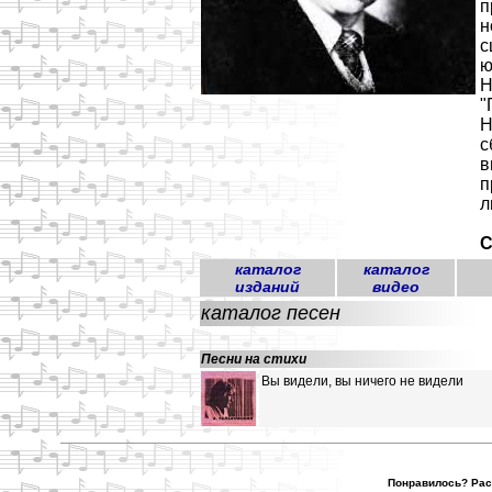
п
н
с
ю
Н
"
Н
с
в
п
л
С
каталог
каталог
изданий
видео
каталог песен
Песни на стихи
Вы видели, вы ничего не видели
Понравилось? Расс