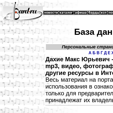
База дан
Персональные стран
А
Б
В
Г
Д
Е
Дахие Макс Юрьевич 
mp3, видео, фотограф
другие ресурсы в Инт
Весь материал на порт
использования в озна
только для предварите
принадлежат их владел