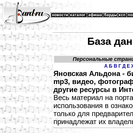
База дан
Персональные стран
А
Б
В
Г
Д
Е
Яновская Альдона - 
mp3, видео, фотограф
другие ресурсы в Инт
Весь материал на порт
использования в озна
только для предварите
принадлежат их владел