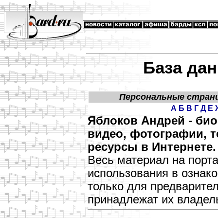
База дан
Персональные стран
А
Б
В
Г
Д
Е
Яблоков Андрей - би
видео, фотографии, т
ресурсы в Интернете.
Весь материал на порт
использования в озна
только для предварите
принадлежат их владел