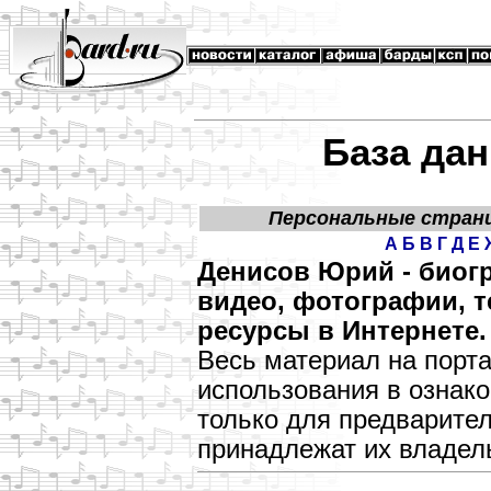
База дан
Персональные стран
А
Б
В
Г
Д
Е
Денисов Юрий - биог
видео, фотографии, т
ресурсы в Интернете.
Весь материал на порт
использования в озна
только для предварите
принадлежат их владел