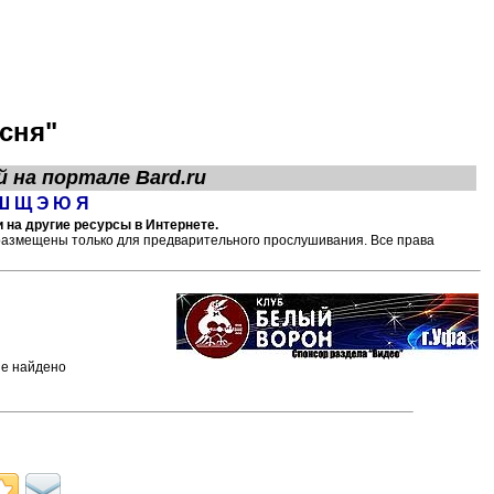
сня"
й на портале
Bard.ru
Ш
Щ
Э
Ю
Я
 на другие ресурсы в Интернете.
размещены только для предварительного прослушивания. Все права
не найдено