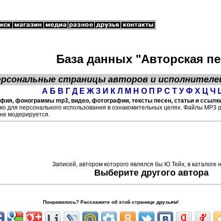
База данных "Авторская пе
ерсональные страницы
авторов
и исполнителе
А
Б
В
Г
Д
Е
Ж
З
И
К
Л
М
Н
О
П
Р
С
Т
У
Ф
Х
Ц
Ч
афия, фонограммы mp3, видео, фотографии, тексты песен, статьи и ссылки
ко для персонального использования в ознакомительных целях. Файлы МР3 
не модерируется.
Записей, автором которого являлся бы Ю.Тейх, в каталоге 
Выберите другого автора
Понравилось? Расскажите об этой странице друзьям!