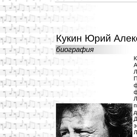
Кукин Юрий Алек
биография
К
Л
ф
Л
п
д
Д
э
Л