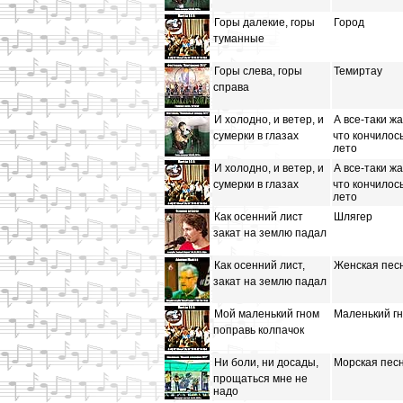
Горы далекие, горы
Город
туманные
Горы слева, горы
Темиртау
справа
И холодно, и ветер, и
А все-таки жа
сумерки в глазах
что кончилос
лето
И холодно, и ветер, и
А все-таки жа
сумерки в глазах
что кончилос
лето
Как осенний лист
Шлягер
закат на землю падал
Как осенний лист,
Женская пес
закат на землю падал
Мой маленький гном
Маленький г
поправь колпачок
Ни боли, ни досады,
Морская пес
прощаться мне не
надо