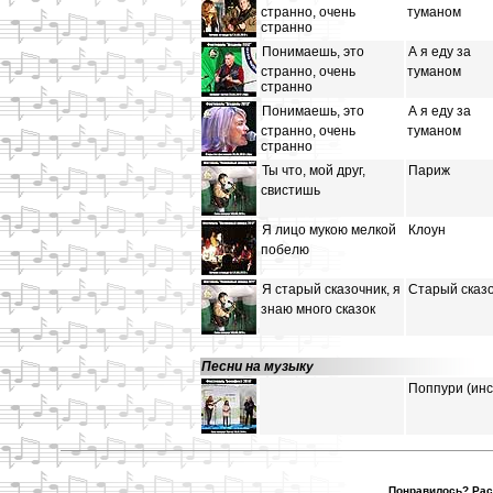
странно, очень
туманом
странно
Понимаешь, это
А я еду за
странно, очень
туманом
странно
Понимаешь, это
А я еду за
странно, очень
туманом
странно
Ты что, мой друг,
Париж
свистишь
Я лицо мукою мелкой
Клоун
побелю
Я старый сказочник, я
Старый сказ
знаю много сказок
Песни на музыку
Поппури (инс
Понравилось? Расс