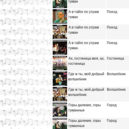
туман
А в тайге по утрам
Поезд
туман
А в тайге по утрам
Поезд
туман
А в тайге по утрам
Поезд
туман
Ах, гостиница моя, ах,
Гостиница
гостиница
Где ж ты, мой добрый
Волшебник
волшебник
Где ж ты, мой добрый
Волшебник
волшебник
Горы далекие, горы
Город
туманные
Горы далекие, горы
Город
туманные