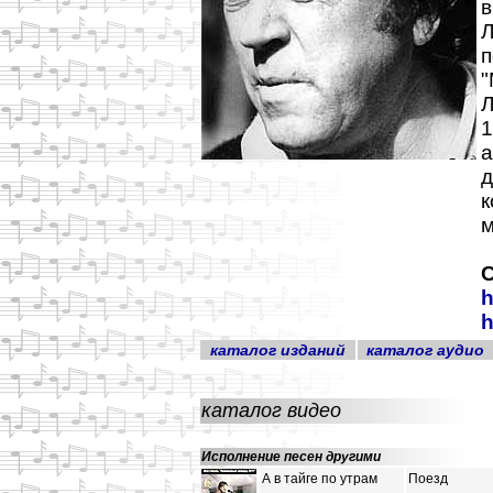
в
Л
п
Л
1
а
д
к
м
С
h
h
каталог изданий
каталог аудио
каталог видео
Исполнение песен другими
А в тайге по утрам
Поезд