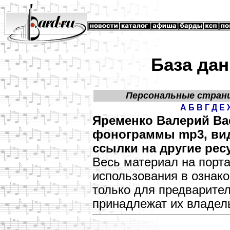
База дан
Персональные стран
А
Б
В
Г
Д
Е
Яременко Валерий Ва
фонограммы mp3, виде
ссылки на другие рес
Весь материал на порт
использования в озна
только для предварите
принадлежат их владел