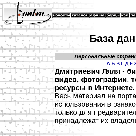
База дан
Персональные стран
А
Б
В
Г
Д
Е
Дмитриевич Ляля - б
видео, фотографии, т
ресурсы в Интернете.
Весь материал на порт
использования в озна
только для предварите
принадлежат их владел