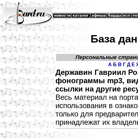
База дан
Персональные стран
А
Б
В
Г
Д
Е
Державин Гавриил Ро
фонограммы mp3, виде
ссылки на другие рес
Весь материал на порт
использования в озна
только для предварите
принадлежат их владел