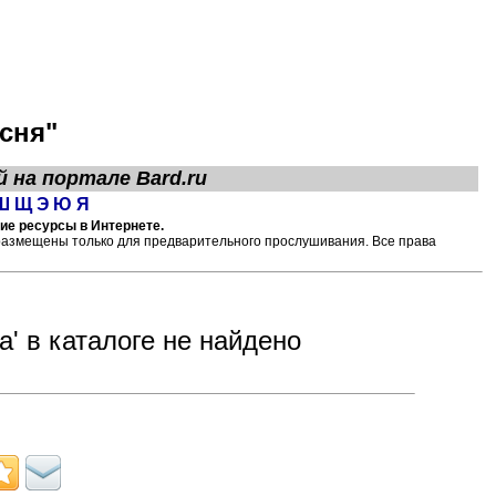
сня"
й на портале
Bard.ru
Ш
Щ
Э
Ю
Я
гие ресурсы в Интернете.
размещены только для предварительного прослушивания. Все права
а' в каталоге не найдено