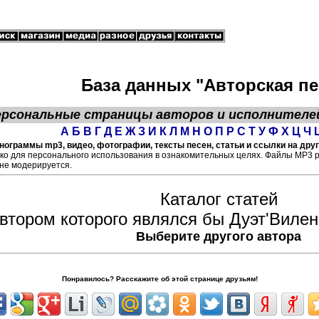
База данных "Авторская пе
ерсональные страницы
авторов
и исполнителе
А
Б
В
Г
Д
Е
Ж
З
И
К
Л
М
Н
О
П
Р
С
Т
У
Ф
Х
Ц
Ч
онограммы mp3, видео, фотографии, тексты песен, статьи и ссылки на дру
ко для персонального использования в ознакомительных целях. Файлы МР3 
не модерируется.
Каталог статей
автором которого являлся бы Дуэт'Вилен
Выберите другого автора
Понравилось? Расскажите об этой странице друзьям!