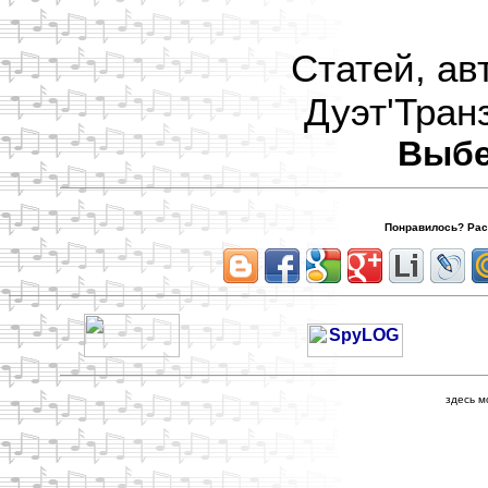
Статей, ав
Дуэт'Транз
Выбе
Понравилось? Расс
здесь м