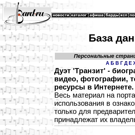
База дан
Персональные стран
А
Б
В
Г
Д
Е
Дуэт 'Транзит' - био
видео, фотографии, т
ресурсы в Интернете.
Весь материал на порт
использования в озна
только для предварите
принадлежат их владел