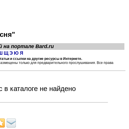
сня"
й на портале
Bard.ru
Ш
Щ
Э
Ю
Я
атьи и ссылки на другие ресурсы в Интернете.
размещены только для предварительного прослушивания. Все права
с в каталоге не найдено