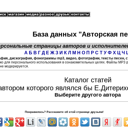
База данных "Авторская пе
ерсональные страницы
авторов
и исполнителе
А
Б
В
Г
Д
Е
Ж
З
И
К
Л
М
Н
О
П
Р
С
Т
У
Ф
Х
Ц
Ч
фия, дискография, фонограммы mp3, видео, фотографии, тексты песен, ст
ко для персонального использования в ознакомительных целях. Файлы МР3 
не модерируется.
Каталог статей
автором которого являлся бы Е.Дитерих
Выберите другого автора
Понравилось? Расскажите об этой странице друзьям!