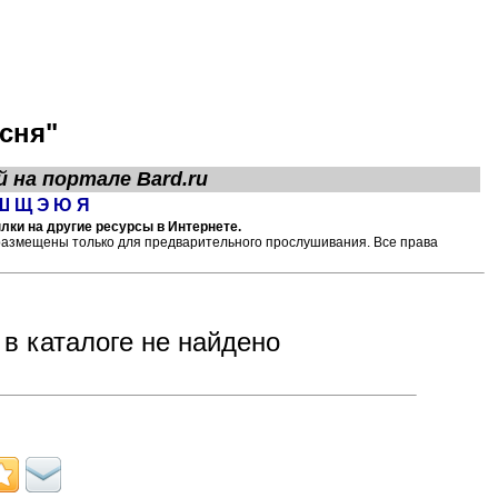
сня"
й на портале
Bard.ru
Ш
Щ
Э
Ю
Я
лки на другие ресурсы в Интернете.
размещены только для предварительного прослушивания. Все права
 в каталоге не найдено