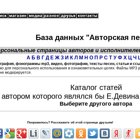
База данных "Авторская пе
ерсональные страницы
авторов
и исполнителе
А
Б
В
Г
Д
Е
Ж
З
И
К
Л
М
Н
О
П
Р
С
Т
У
Ф
Х
Ц
Ч
графия, фонограммы mp3, видео, фотографии, тексты песен, статьи и ссы
ко для персонального использования в ознакомительных целях. Файлы МР3 
не модерируется.
Каталог статей
 автором которого являлся бы Е.Девина
Выберите другого автора
Понравилось? Расскажите об этой странице друзьям!