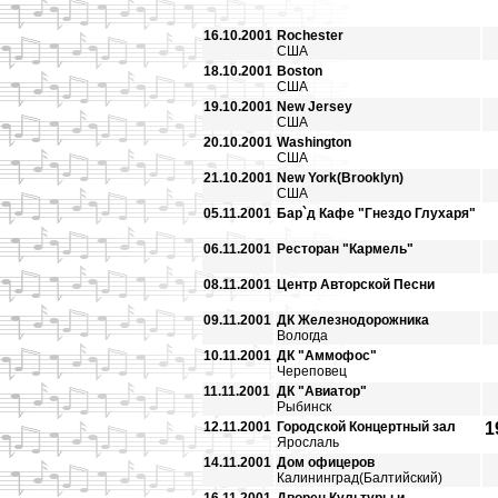
16.10.2001
Rochester
США
18.10.2001
Boston
США
19.10.2001
New Jersey
США
20.10.2001
Washington
США
21.10.2001
New York(Brooklyn)
США
05.11.2001
Бар`д Кафе "Гнездо Глухаря"
06.11.2001
Ресторан "Кармель"
08.11.2001
Центр Авторской Песни
09.11.2001
ДК Железнодорожника
Вологда
10.11.2001
ДК "Аммофос"
Череповец
11.11.2001
ДК "Авиатор"
Рыбинск
12.11.2001
Городской Концертный зал
1
Ярослаль
14.11.2001
Дом офицеров
Калининград(Балтийский)