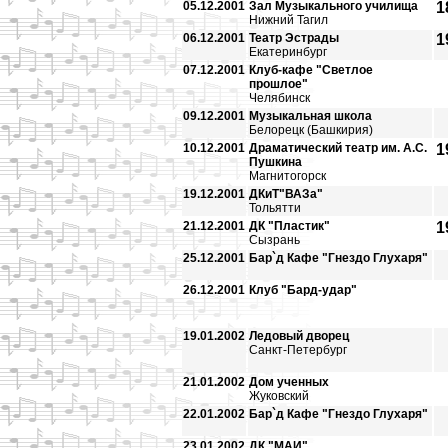
05.12.2001
Зал Музыкального училища
1
Нижний Тагил
06.12.2001
Театр Эстрады
1
Екатеринбург
07.12.2001
Клуб-кафе "Светлое
прошлое"
Челябинск
09.12.2001
Музыкальная школа
Белорецк (Башкирия)
10.12.2001
Драматический театр им. А.С.
1
Пушкина
Магнитогорск
19.12.2001
ДКиТ"ВАЗа"
Тольятти
21.12.2001
ДК "Пластик"
1
Сызрань
25.12.2001
Бар`д Кафе "Гнездо Глухаря"
26.12.2001
Клуб "Бард-удар"
19.01.2002
Ледовый дворец
Санкт-Петербург
21.01.2002
Дом ученных
Жуковский
22.01.2002
Бар`д Кафе "Гнездо Глухаря"
23.01.2002
ДК "МАИ"