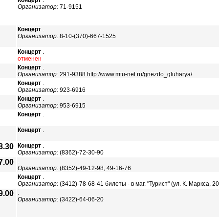
Концерт
.
Организатор:
71-9151
Концерт
.
Организатор:
8-10-(370)-667-1525
Концерт
.
отменен
Концерт
.
Организатор:
291-9388 http://www.mtu-net.ru/gnezdo_gluharya/
Концерт
.
Организатор:
923-6916
Концерт
.
Организатор:
953-6915
Концерт
.
Концерт
.
8.30
Концерт
.
Организатор:
(8362)-72-30-90
7.00
.
Организатор:
(8352)-49-12-98, 49-16-76
Концерт
.
Организатор:
(3412)-78-68-41 билеты - в маг. "Турист" (ул. К. Маркса, 20
9.00
.
Организатор:
(3422)-64-06-20