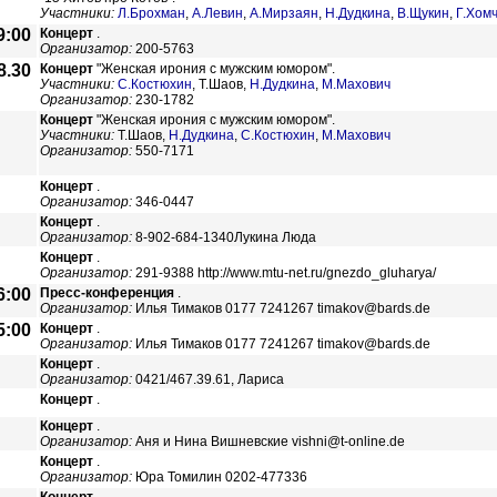
Участники:
Л.Брохман
,
А.Левин
,
А.Мирзаян
,
Н.Дудкина
,
В.Щукин
,
Г.Хом
9:00
Концерт
.
Организатор:
200-5763
8.30
Концерт
"Женская ирония с мужским юмором".
Участники:
С.Костюхин
,
Т.Шаов,
Н.Дудкина
,
М.Махович
Организатор:
230-1782
Концерт
"Женская ирония с мужским юмором".
Участники:
Т.Шаов,
Н.Дудкина
,
С.Костюхин
,
М.Махович
Организатор:
550-7171
Концерт
.
Организатор:
346-0447
Концерт
.
Организатор:
8-902-684-1340Лукина Люда
Концерт
.
Организатор:
291-9388 http://www.mtu-net.ru/gnezdo_gluharya/
6:00
Пресс-конференция
.
Организатор:
Илья Тимаков 0177 7241267 timakov@bards.de
5:00
Концерт
.
Организатор:
Илья Тимаков 0177 7241267 timakov@bards.de
Концерт
.
Организатор:
0421/467.39.61, Лариса
Концерт
.
Концерт
.
Организатор:
Аня и Нина Вишневские vishni@t-online.de
Концерт
.
Организатор:
Юра Томилин 0202-477336