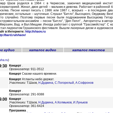
имур Шаов родился в 1964 г. в Черкесске, закончил медицинский инсти
бсерваторией. Женат, двое детей -- мальчик и девочка. Работает в районной б
оселка. Песни начал писать с 1986 или 1987 г., всерьез -- в последние два
ирические, остальные -- шуточные. Слушал "Битлз", Высоцкого, Окуджаву. Виз
 то случайно. Поэтому первые песни были подражанием Высоцкому Гитара
струментальном ансамбле -- песни "Битлз", "Дип Пепл"... Авторитеты в авторс
.Мирзаян, Вад. и Вал.Мищуки. Иногда работает с группой "Грассмейстер". С к
. стал лауреатом Грушинского фестиваля. Вышли лазерные диски и аудиокассет
айт в Интернете:
http://shaov.ru
tp://bard.ru/shaov/
ог аудио
каталог видео
каталог текстов
sha.ru
)
9:30
Концерт
.
Организатор:
911-3512
Концерт
Сказки нашего времени.
Концерт
Атланты небо деpжат.
Участники:
Т.Шаов,
Н.Дудкина
,
С.Погорелый
,
А.Софронов
Концерт
.
Организатор:
291-9388
9.00
Концерт
.
Участники:
Т.Шаов,
Н.Дудкина
,
А.Колмыков
,
И.Луньков
Организатор:
361-6424
Программа
.