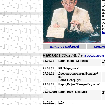
Т
о
п
л
и
ин
А
г
С
ht
каталог изданий
катал
Каталог событий
. (
http://www.bardafi
15.01.01
Бард-кафе "Беседка"
1
25.01.01
КЦ "Меридиан"
27.01.01
Двоpец молодежи, Большой
зал
Санкт-Петербург
28.01.01
Бар`д Кафе "Гнездо Глухаря"
29.01.2001
Бард-клуб "Беседка"
1
11.02.01
ЦДХ