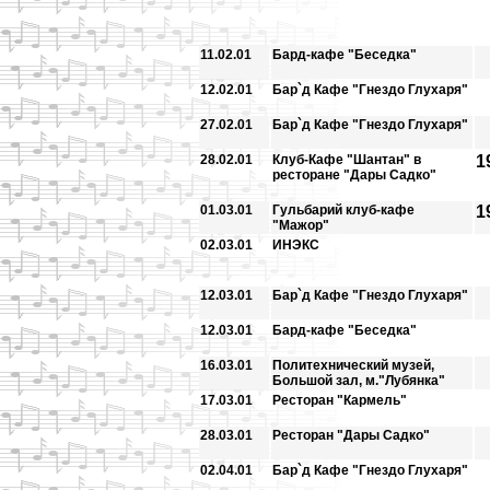
11.02.01
Бард-кафе "Беседка"
12.02.01
Бар`д Кафе "Гнездо Глухаря"
27.02.01
Бар`д Кафе "Гнездо Глухаря"
28.02.01
Клуб-Кафе "Шантан" в
1
ресторане "Дары Садко"
01.03.01
Гульбарий клуб-кафе
1
"Мажор"
02.03.01
ИНЭКС
12.03.01
Бар`д Кафе "Гнездо Глухаря"
12.03.01
Бард-кафе "Беседка"
16.03.01
Политехнический музей,
Большой зал, м."Лубянка"
17.03.01
Ресторан "Кармель"
28.03.01
Ресторан "Дары Садко"
02.04.01
Бар`д Кафе "Гнездо Глухаря"