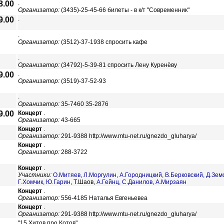
8.00
.
Организатор:
(3435)-25-45-66 билеты - в к/т "Современник"
9.00
.
.
Организатор:
(3512)-37-1938 спросить кафе
.
Организатор:
(34792)-5-39-81 спросить Лену Куренёву
9.00
.
Организатор:
(3519)-37-52-93
.
Организатор:
35-7460 35-2876
9.00
Концерт
.
Организатор:
43-665
Концерт
.
Организатор:
291-9388 http://www.mtu-net.ru/gnezdo_gluharya/
Концерт
.
Организатор:
288-3722
Концерт
.
Участники:
О.Митяев
,
Л.Моргулин
,
А.Городницкий
,
В.Берковский
,
Д.Зем
Г.Хомчик
,
Ю.Гарин
,
Т.Шаов,
А.Гейнц
,
С.Данилов
,
А.Мирзаян
Концерт
.
Организатор:
556-4185 Наталья Евгеньевеа
Концерт
.
Организатор:
291-9388 http://www.mtu-net.ru/gnezdo_gluharya/
"15 Хитов про Котов".