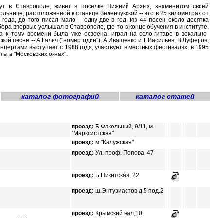
тут в Ставрополе, живет в поселке Нижний Архыз, знаменитом своей
ольнице, расположенной в станице Зеленчукской -- это в 25 километрах от
 года, до того писал мало -- одну-две в год. Из 44 песен около десятка
бора впервые услышал в Ставрополе, где-то в конце обучения в институте,
 к тому времени была уже освоена, играл на соло-гитаре в вокально-
кой песне -- А.Галич ("номер один"), А.Иващенко и Г.Васильев, В.Луферов,
онцертами выступает с 1988 года, участвует в местных фестивалях, в 1995
ы в "Московских окнах".
каталог фотографий
каталог статей
проезд:
Б.Факельный, 9/11, м.
"Марксистская"
проезд:
м."Калужская"
проезд:
Ул. пpоф. Попова, 47
проезд:
Б.Никитская, 22
проезд:
ш.Энтузиастов д.5 под.2
проезд:
Крымский вал,10,