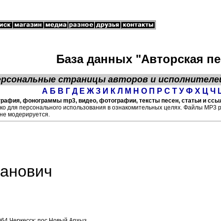
База данных "Авторская пе
ерсональные страницы
авторов
и исполнителе
А
Б
В
Г
Д
Е
Ж
З
И
К
Л
М
Н
О
П
Р
С
Т
У
Ф
Х
Ц
Ч
рафия, фонограммы mp3, видео, фотографии, тексты песен, статьи и ссыл
ко для персонального использования в ознакомительных целях. Файлы МР3 
не модерируется.
анович
964 Черкесск; пос.Новый Архыз