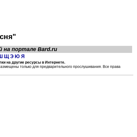
сня"
й на портале
Bard.ru
Ш
Щ
Э
Ю
Я
ки на другие ресурсы в Интернете.
размещены только для предварительного прослушивания. Все права