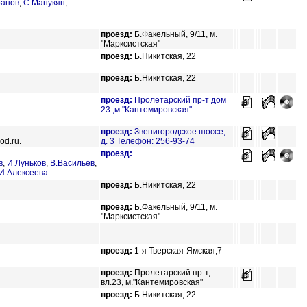
ранов
,
С.Манукян
,
проезд:
Б.Факельный, 9/11, м.
"Марксистская"
проезд:
Б.Никитская, 22
проезд:
Б.Никитская, 22
проезд:
Пролетарский пр-т дом
23 ,м "Кантемировская"
проезд:
Звенигородское шоссе,
od.ru.
д. 3 Телефон: 256-93-74
проезд:
в
,
И.Луньков
,
В.Васильев
,
И.Алексеева
проезд:
Б.Никитская, 22
проезд:
Б.Факельный, 9/11, м.
"Марксистская"
проезд:
1-я Тверская-Ямская,7
проезд:
Пролетарский пр-т,
вл.23, м."Кантемировская"
проезд:
Б.Никитская, 22