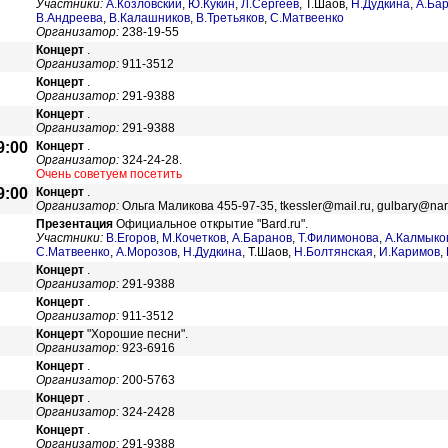
Участники:
А.Козловский
,
Ю.Кукин
,
Л.Сергеев
,
Т.Шаов,
Н.Дудкина
,
А.Ба
В.Андреева
,
В.Калашников
,
В.Третьяков
,
С.Матвеенко
Организатор:
238-19-55
Концерт
.
Организатор:
911-3512
Концерт
.
Организатор:
291-9388
Концерт
.
Организатор:
291-9388
9:00
Концерт
.
Организатор:
324-24-28.
Очень советуем посетить
9:00
Концерт
.
Организатор:
Ольга Маликова 455-97-35, tkessler@mail.ru, gulbary@nar
Презентация
Официальное открытие "Bard.ru".
Участники:
В.Егоров
,
М.Кочетков
,
А.Баранов
,
Т.Филимонова
,
А.Калмыко
С.Матвеенко
,
А.Морозов
,
Н.Дудкина
,
Т.Шаов,
Н.Болтянская
,
И.Каримов
,
Концерт
.
Организатор:
291-9388
Концерт
.
Организатор:
911-3512
Концерт
"Хорошие песни".
Организатор:
923-6916
Концерт
.
Организатор:
200-5763
Концерт
.
Организатор:
324-2428
Концерт
.
Организатор:
291-9388