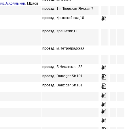
чик
,
А.Колмыков
,
Т.Шаов
проезд:
1-я Тверская-Ямская,7
проезд:
Крымский вал,10
проезд:
Крещатик,11
проезд:
м.Петроградская
проезд:
Б.Никитская, 22
проезд:
Danziger Str.101
проезд:
Danziger Str.101