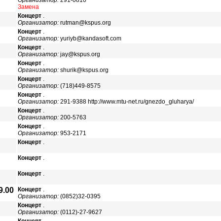
Организатор:
291-0810
Замена
Концерт
.
Организатор:
rutman@kspus.org
Концерт
.
Организатор:
yuriyb@kandasoft.com
Концерт
.
Организатор:
jay@kspus.org
Концерт
.
Организатор:
shurik@kspus.org
Концерт
.
Организатор:
(718)449-8575
Концерт
.
Организатор:
291-9388 http://www.mtu-net.ru/gnezdo_gluharya/
Концерт
.
Организатор:
200-5763
Концерт
.
Организатор:
953-2171
Концерт
.
Концерт
.
Концерт
.
9.00
Концерт
.
Организатор:
(0852)32-0395
Концерт
.
Организатор:
(0112)-27-9627