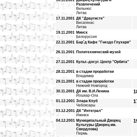
16.11.2001
Дворец Культуры и
Развлечений
Вильнюс
Литва
17.11.2001
ДК "Драугисте"
Висагинас
Литва
19.11.2001
Минск
Белоруссия
22.11.2001
Бар`д Кафе "Гнездо Глухаря"
26.11.2001
Политехнический музей
27.11.2001
Культ.-досуг. Центр "Орбита"
28.11.2001
в стадии проработки
Владимир
29.11.2001
в стадии проработки
Нижний Новгород
30.11.2001
ДК им. В.И.Ленина
1
Йошкар-Ола
01.12.2001
Элара Клуб
1
Чебоксары
03.12.2001
ДК "Интеграл"
Ижевск
04.12.2001
Муниципальный Дворец
1
Культуры (Дворец им.
Свердлова)
Пермь