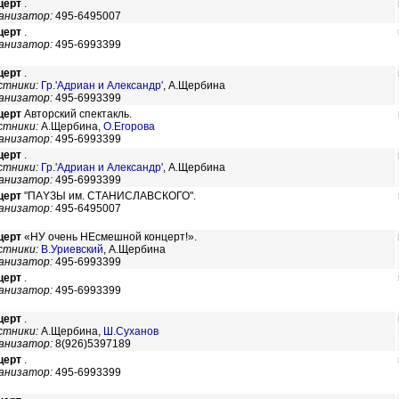
церт
.
анизатор:
495-6495007
церт
.
анизатор:
495-6993399
церт
.
стники:
Гр.'Адриан и Александр'
,
А.Щербина
анизатор:
495-6993399
церт
Авторский спектакль.
стники:
А.Щербина,
О.Егорова
анизатор:
495-6993399
церт
.
стники:
Гр.'Адриан и Александр'
,
А.Щербина
анизатор:
495-6993399
церт
"ПАYЗЫ им. СТАНИСЛАВСКОГО".
анизатор:
495-6495007
церт
«НУ очень НЕсмешной концерт!».
стники:
В.Уриевский
,
А.Щербина
анизатор:
495-6993399
церт
.
анизатор:
495-6993399
церт
.
стники:
А.Щербина,
Ш.Суханов
анизатор:
8(926)5397189
церт
.
анизатор:
495-6993399