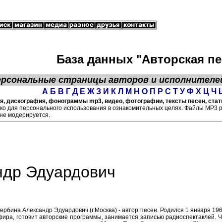
База данных "Авторская пе
ерсональные страницы
авторов
и исполнителе
А
Б
В
Г
Д
Е
Ж
З
И
К
Л
М
Н
О
П
Р
С
Т
У
Ф
Х
Ц
Ч
, дискография, фонограммы mp3, видео, фотографии, тексты песен, стать
ко для персонального использования в ознакомительных целях. Файлы МР3 
не модерируется.
ндр Эдуардович
ербина Александр Эдуардович (г.Москва) - автор песен. Родился 1 января 196
фира, готовит авторские программы, занимается записью радиоспектаклей. Ч