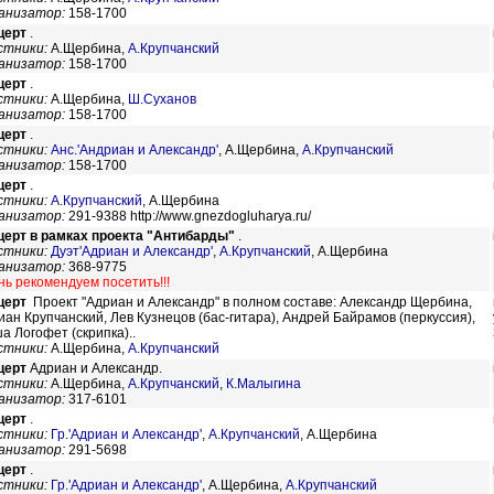
анизатор:
158-1700
церт
.
стники:
А.Щербина,
А.Крупчанский
анизатор:
158-1700
церт
.
стники:
А.Щербина,
Ш.Суханов
анизатор:
158-1700
церт
.
стники:
Анс.'Андриан и Александр'
,
А.Щербина,
А.Крупчанский
анизатор:
158-1700
церт
.
стники:
А.Крупчанский
,
А.Щербина
анизатор:
291-9388 http://www.gnezdogluharya.ru/
церт в рамках проекта "Антибарды"
.
стники:
Дуэт'Адриан и Александр'
,
А.Крупчанский
,
А.Щербина
анизатор:
368-9775
нь рекомендуем посетить!!!
церт
Проект "Адриан и Александр" в полном составе: Александр Щербина,
иан Крупчанский, Лев Кузнецов (бас-гитара), Андрей Байрамов (перкуссия),
а Логофет (скрипка)..
стники:
А.Щербина,
А.Крупчанский
церт
Адриан и Александр.
стники:
А.Щербина,
А.Крупчанский
,
К.Малыгина
анизатор:
317-6101
церт
.
стники:
Гр.'Адриан и Александр'
,
А.Крупчанский
,
А.Щербина
анизатор:
291-5698
церт
.
стники:
Гр.'Адриан и Александр'
,
А.Щербина,
А.Крупчанский