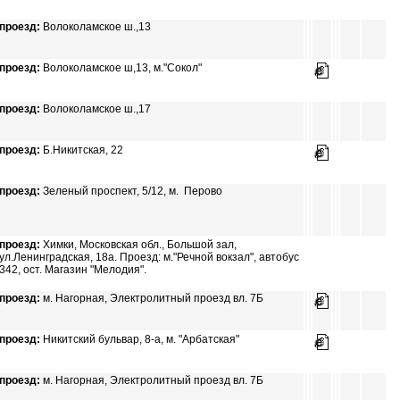
проезд:
Волоколамское ш.,13
проезд:
Волоколамское ш,13, м."Сокол"
проезд:
Волоколамское ш.,17
проезд:
Б.Никитская, 22
проезд:
Зеленый проспект, 5/12, м. Перово
проезд:
Химки, Московская обл., Большой зал,
ул.Ленинградская, 18а. Проезд: м."Речной вокзал", автобус
342, ост. Магазин "Мелодия".
проезд:
м. Нагорная, Электролитный проезд вл. 7Б
проезд:
Никитский бульвар, 8-а, м. "Арбатская"
проезд:
м. Нагорная, Электролитный проезд вл. 7Б