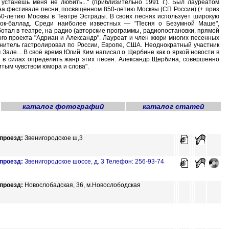
 устанешь меня не любить..." (приблизительно 1991 г.). Был лауреатом
, на фестивале песни, посвященном 850-летию Москвы (СП России) (+ приз
850-летию Москвы в Театре Эстрады. В своих песнях использует широкую
ок-баллад. Среди наиболее известных — "Песня о Безумной Маше",
аботал в театре, на радио (авторские программы, радиопостановки, прямой
ого проекта "Адриан и Александр". Лауреат и член жюри многих песенных
лнитель гастролировал по России, Европе, США. Неоднократный участник
Зале... В своё время Юлий Ким написал о Щербине как о яркой новости в
не в силах определить жанр этих песен. Александр Щербина, совершенно
итым чувством юмора и слова".
каталог фотографий
каталог статей
проезд:
Звенигородское ш,3
проезд:
Звенигородское шоссе, д. 3 Телефон: 256-93-74
проезд:
Новослобадская, 36, м.Новослободская