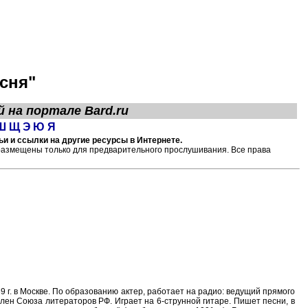
сня"
й на портале
Bard.ru
Ш
Щ
Э
Ю
Я
и и ссылки на другие ресурсы в Интернете.
размещены только для предварительного прослушивания. Все права
9 г. в Москве. По образованию актер, работает на радио: ведущий прямого
лен Союза литераторов РФ. Играет на 6-струнной гитаре. Пишет песни, в