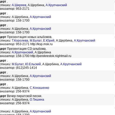
церт
.
стники:
А.Ширяев
,
А.Щербина,
А.Крупчанский
анизатор:
953-2171
церт
.
стники:
А.Щербина,
А.Крупчанский
анизатор:
158-1700
церт
.
стники:
А.Щербина,
А.Крупчанский
анизатор:
158-1700
церт
Презентация новых альбомов.
стники:
Т.Королева
,
М.Булат
,
Е.Юрий
,
А.Щербина,
А.Крупчанский
анизатор:
953-2171 http://ksp.msk.ru
церт
Презентация CD-альбома.
стники:
А.Крупчанский
,
А.Щербина
анизатор:
158-1700 http://perekrestok.nightmail.ru
церт
.
стники:
М.Булат
,
Ю.Ельский
,
А.Щербина,
А.Крупчанский
анизатор:
(812)245-1414
церт
.
стники:
А.Щербина,
А.Крупчанский
анизатор:
158-1700
церт
.
стники:
А.Щербина,
С.Конашенко
анизатор:
256-9374
церт
Вечер пиратской песни.
стники:
А.Щербина,
О.Тишина
анизатор:
256-9374
стники:
А.Щербина,
А.Крупчанский