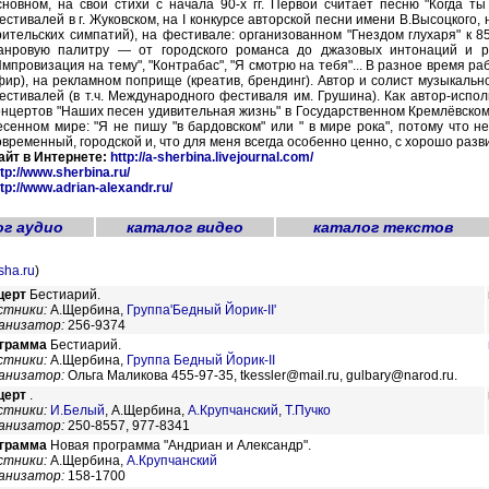
сновном, на свои стихи с начала 90-х гг. Первой считает песню "Когда ты
естивалей в г. Жуковском, на I конкурсе авторской песни имени В.Высоцкого
рительских симпатий), на фестивале: организованном "Гнездом глухаря" к 
анровую палитру — от городского романса до джазовых интонаций и р
Импровизация на тему", "Контрабас", "Я смотрю на тебя"... В разное время р
фир), на рекламном поприще (креатив, брендинг). Автор и солист музыкальн
естивалей (в т.ч. Международного фестиваля им. Грушина). Как автор-испо
онцертов "Наших песен удивительная жизнь" в Государственном Кремлёвском 
есенном мире: "Я не пишу "в бардовском" или " в мире рока", потому что 
овременный, городской и, что для меня всегда особенно ценно, с хорошо разв
айт в Интернете:
http://a-sherbina.livejournal.com/
ttp://www.sherbina.ru/
ttp://www.adrian-alexandr.ru/
ог аудио
каталог видео
каталог текстов
sha.ru
)
церт
Бестиарий.
стники:
А.Щербина,
Группа'Бедный Йорик-II'
анизатор:
256-9374
грамма
Бестиарий.
стники:
А.Щербина,
Группа Бедный Йорик-II
анизатор:
Ольга Маликова 455-97-35, tkessler@mail.ru, gulbary@narod.ru.
церт
.
стники:
И.Белый
,
А.Щербина,
А.Крупчанский
,
Т.Пучко
анизатор:
250-8557, 977-8341
грамма
Новая программа "Андриан и Александр".
стники:
А.Щербина,
А.Крупчанский
анизатор:
158-1700