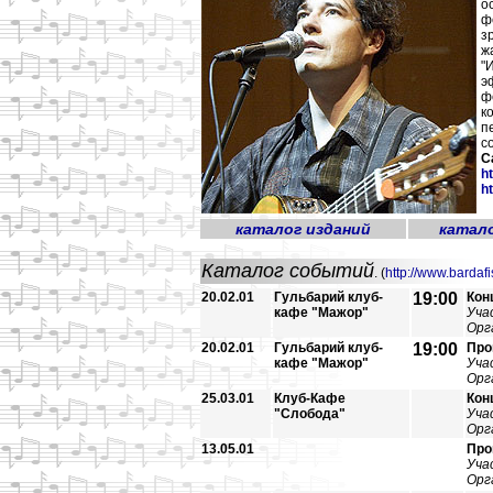
о
ф
з
ж
"
э
ф
к
п
с
С
h
h
каталог изданий
катал
Каталог событий
. (
http://www.bardafi
20.02.01
Гульбарий клуб-
19:00
Кон
кафе "Мажор"
Уча
Орг
20.02.01
Гульбарий клуб-
19:00
Про
кафе "Мажор"
Уча
Орг
25.03.01
Клуб-Кафе
Кон
"Слобода"
Уча
Орг
13.05.01
Про
Уча
Орг