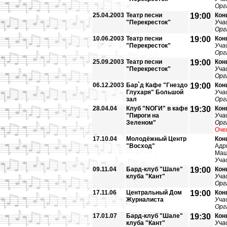
Орг
25.04.2003
Театр песни
19:00
Кон
"Перекресток"
Уча
Орг
10.06.2003
Театр песни
19:00
Кон
"Перекресток"
Уча
Орг
25.09.2003
Театр песни
19:00
Кон
"Перекресток"
Уча
Орг
06.12.2003
Бар`д Кафе "Гнездо
19:00
Кон
Глухаря" Большой
Уча
зал
Орг
28.04.04
Клуб "NOГИ" в кафе
19:30
Кон
"Пироги на
Уча
Зеленом"
Орг
Оче
17.10.04
Молодёжный Центр
Кон
"Восход"
Адр
Маш
Уча
09.11.04
Бард-клуб "Шале"
19:00
Кон
клуба "Кант"
Уча
Орг
17.11.06
Центральный Дом
19:00
Кон
Журналиста
Уча
Орг
17.01.07
Бард-клуб "Шале"
19:30
Кон
клуба "Кант"
Уча