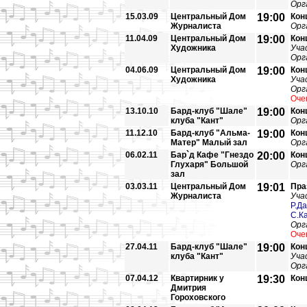
Орг
15.03.09
Центральный Дом
19:00
Кон
Журналиста
Орг
11.04.09
Центральный Дом
19:00
Кон
Художника
Уча
Орг
04.06.09
Центральный Дом
19:00
Кон
Художника
Уча
Орг
Оче
13.10.10
Бард-клуб "Шале"
19:00
Кон
клуба "Кант"
Орг
11.12.10
Бард-клуб "Альма-
19:00
Кон
Матер" Малый зал
Орг
06.02.11
Бар`д Кафе "Гнездо
20:00
Кон
Глухаря" Большой
Орг
зал
03.03.11
Центральный Дом
19:01
Пра
Журналиста
Уча
Р.Д
С.К
Орг
Оче
27.04.11
Бард-клуб "Шале"
19:00
Кон
клуба "Кант"
Уча
Орг
07.04.12
Квартирник у
19:30
Кон
Дмитрия
Гороховского