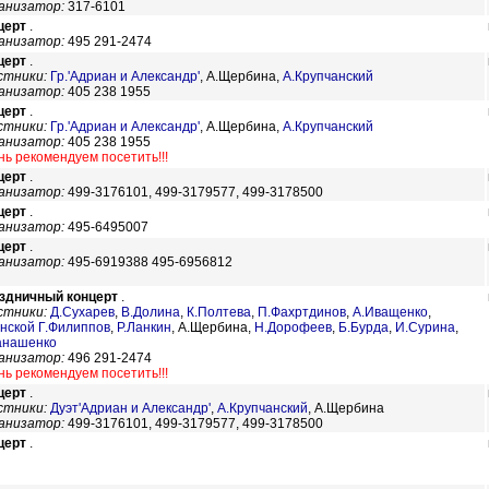
анизатор:
317-6101
церт
.
анизатор:
495 291-2474
церт
.
стники:
Гр.'Адриан и Александр'
,
А.Щербина,
А.Крупчанский
анизатор:
405 238 1955
церт
.
стники:
Гр.'Адриан и Александр'
,
А.Щербина,
А.Крупчанский
анизатор:
405 238 1955
нь рекомендуем посетить!!!
церт
.
анизатор:
499-3176101, 499-3179577, 499-3178500
церт
.
анизатор:
495-6495007
церт
.
анизатор:
495-6919388 495-6956812
здничный концерт
.
стники:
Д.Сухарев
,
В.Долина
,
К.Полтева
,
П.Фахртдинов
,
А.Иващенко
,
анской Г.Филиппов
,
Р.Ланкин
,
А.Щербина,
Н.Дорофеев
,
Б.Бурда
,
И.Сурина
,
анашенко
анизатор:
496 291-2474
нь рекомендуем посетить!!!
церт
.
стники:
Дуэт'Адриан и Александр'
,
А.Крупчанский
,
А.Щербина
анизатор:
499-3176101, 499-3179577, 499-3178500
церт
.