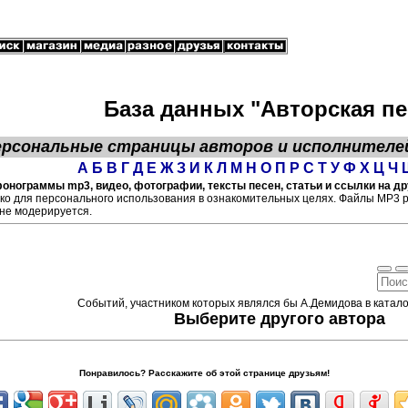
База данных "Авторская пе
ерсональные страницы
авторов
и исполнителе
А
Б
В
Г
Д
Е
Ж
З
И
К
Л
М
Н
О
П
Р
С
Т
У
Ф
Х
Ц
Ч
онограммы mp3, видео, фотографии, тексты песен, статьи и ссылки на др
ко для персонального использования в ознакомительных целях. Файлы МР3 
не модерируется.
Событий, участником которых являлся бы А.Демидова в катало
Выберите другого автора
Понравилось? Расскажите об этой странице друзьям!