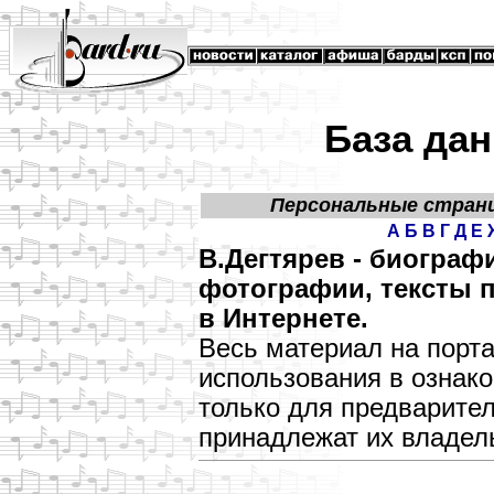
База дан
Персональные стран
А
Б
В
Г
Д
Е
В.Дегтярев - биограф
фотографии, тексты п
в Интернете.
Весь материал на порт
использования в озна
только для предварите
принадлежат их владел