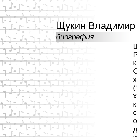
Щукин Владимир
биография
Щ
Р
к
О
х
(
х
к
с
о
д