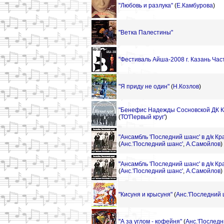
"Любовь и разлука"
(
Е.Камбурова
)
"Ветка Палестины"
"Фестиваль Айша-2008 г. Казань Час
"Я приду не один"
(
Н.Козлов
)
"Бенефис Надежды Сосновской ДК Кр
(
ТО'Первый круг'
)
"Ансамбль 'Последний шанс' в д/к Кр
(
Анс.'Последний шанс'
,
А.Самойлов
)
"Ансамбль 'Последний шанс' в д/к Кр
(
Анс.'Последний шанс'
,
А.Самойлов
)
"Кисуня и крысуня"
(
Анс.'Последний 
"А за углом - кофейня"
(
Анс.'Последн