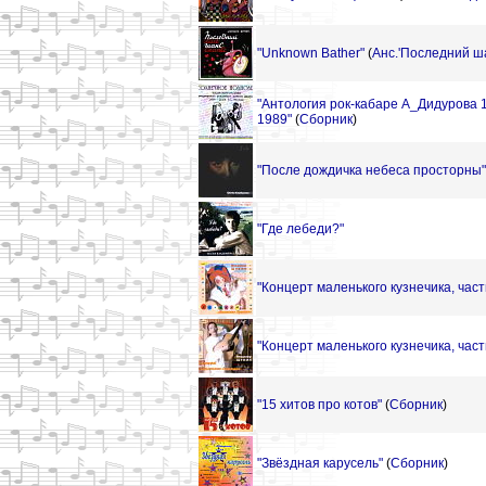
"Unknown Bather"
(
Анс.'Последний ш
"Антология рок-кабаре А_Дидурова 
1989"
(
Сборник
)
"После дождичка небеса просторны"
"Где лебеди?"
"Концерт маленького кузнечика, част
"Концерт маленького кузнечика, част
"15 хитов про котов"
(
Сборник
)
"Звёздная карусель"
(
Сборник
)