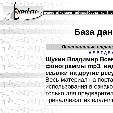
База дан
Персональные стран
А
Б
В
Г
Д
Е
Щукин Владимир Всев
фонограммы mp3, виде
ссылки на другие рес
Весь материал на порт
использования в озна
только для предварите
принадлежат их владел