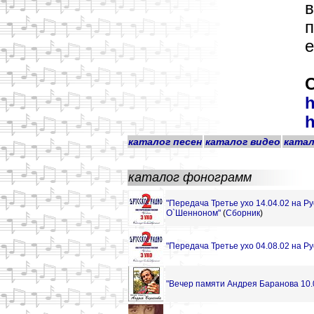
в
п
е
h
h
каталог песен
каталог видео
катал
каталог фонограмм
"Передача Третье ухо 14.04.02 на Р
О`Шенноном"
(
Сборник
)
"Передача Третье ухо 04.08.02 на Р
"Вечер памяти Андрея Баранова 10.