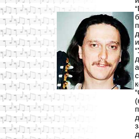
и
“
б
п
д
и
“
д
а
с
к
“
(
п
д
з
д