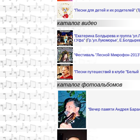
"Песни для детей и их родителей"
(
Т
каталог видео
"Екатерина Болдырева и группа 'ул.
г.Уфа"
(
Гр.'ул.Лукоморье'
,
Е.Болдыре
"Фестиваль "Лесной Микрофон-2013" 
"Песни путешествий в клубе "Белый 
каталог фотоальбомов
"Вечер памяти Андрея Баран