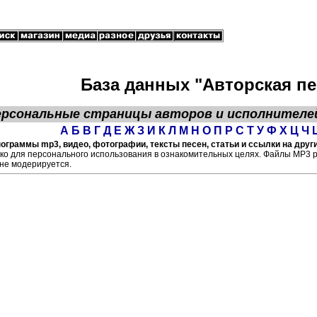
База данных "Авторская пе
ерсональные страницы
авторов
и исполнителе
А
Б
В
Г
Д
Е
Ж
З
И
К
Л
М
Н
О
П
Р
С
Т
У
Ф
Х
Ц
Ч
ограммы mp3, видео, фотографии, тексты песен, статьи и ссылки на друг
ко для персонального использования в ознакомительных целях. Файлы МР3 
не модерируется.