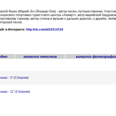
ергей Яшин (Марий-Эл г.Йошкар-Ола) - автор песен, путешественник. Участн
ношеского спортивно-туристского центра «Азимут», мэтр марийской бардовск
портивному туризму, автор стихов и музыки о дальних дорогах, о дружбе, лю
вторской песни.
айт в Интернете:
http://vk.com/id19314334
идео
каталог текстов
каталог фотографи
ьках - 3"
(
Сборник
)
ьках - 11"
(
Сборник
)