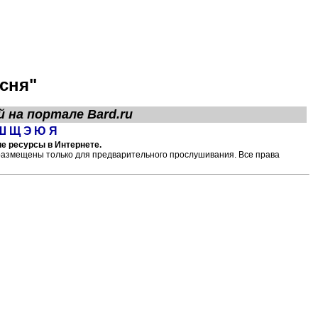
сня"
й на портале
Bard.ru
Ш
Щ
Э
Ю
Я
ие ресурсы в Интернете.
размещены только для предварительного прослушивания. Все права