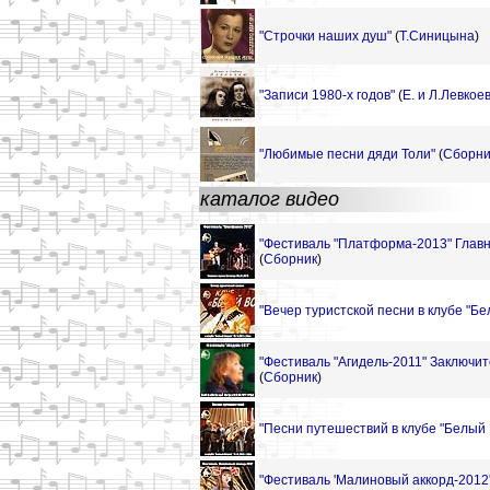
"Строчки наших душ"
(
Т.Синицына
)
"Записи 1980-х годов"
(
Е. и Л.Левкое
"Любимые песни дяди Толи"
(
Сборни
каталог видео
"Фестиваль "Платформа-2013" Главн
(
Сборник
)
"Вечер туристской песни в клубе "Бе
"Фестиваль "Агидель-2011" Заключит
(
Сборник
)
"Песни путешествий в клубе "Белый 
"Фестиваль 'Малиновый аккорд-2012'