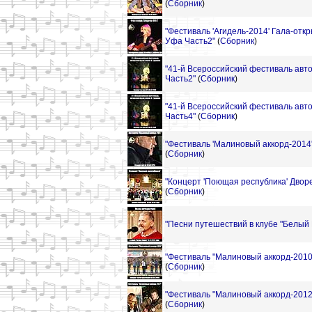
(
Сборник
)
"Фестиваль 'Агидель-2014' Гала-откр
Уфа Часть2"
(
Сборник
)
"41-й Всероссийский фестиваль авто
Часть2"
(
Сборник
)
"41-й Всероссийский фестиваль авто
Часть4"
(
Сборник
)
"Фестиваль 'Малиновый аккорд-2014'
(
Сборник
)
"Концерт 'Поющая республика' Дворе
(
Сборник
)
"Песни путешествий в клубе "Белый 
"Фестиваль "Малиновый аккорд-2010"
(
Сборник
)
"Фестиваль "Малиновый аккорд-2012"
(
Сборник
)