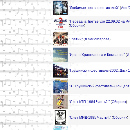
"Любимые песни фестивалей"
(
Анс.
"Передача Третье ухо 22.09.02 на Р
(
Сборник
)
"Третий"
(
Л.Чебоксарова
)
"Ирина Христианова и Компания"
(
И
"Грушинский фестиваль-2002. Диск 1
"31 Грушинский фестиваль (Концерт н
"Слет КТП-1984 Часть2."
(
Сборник
)
"Слет МИД-1985 Часть4."
(
Сборник
)