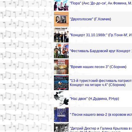
"Пора"
(
Анс.'До-до-си'
,
Ан.Фомина
,
М.
"Двухголосие"
(
Г.Хомчик
)
"Концерт 31.10.1988г."
(
Гр.'Гони-М'
,
И
"Фестиваль Бардовсий круг Концерт 
"Время наших песен 3"
(
Сборник
)
"13-й туристский фестиваль патриот
Концерт на гитаре ч.4"
(
Сборник
)
"Нас двое"
(
Н.Дудкина
,
Р.Нур
)
" Песни нашего века-2 (в хоровом исп.
"Дитрий Дихтер и Галина Крылова в 