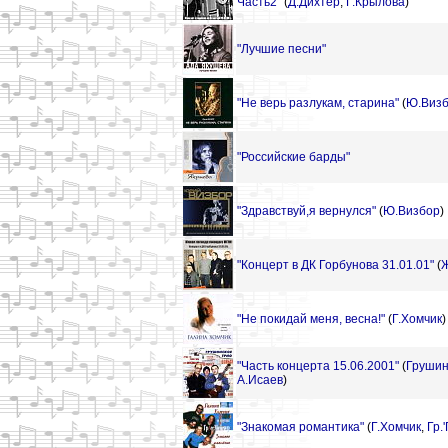
Часть2"
(
Д.Дихтер
,
Г.Крылова
)
"Лучшие песни"
"Не верь разлукам, старина"
(
Ю.Виз
"Российские барды"
"Здравствуй,я вернулся"
(
Ю.Визбор
)
"Концерт в ДК Горбунова 31.01.01"
(
Ж
"Не покидай меня, весна!"
(
Г.Хомчик
)
"Часть концерта 15.06.2001"
(
Грушин
А.Исаев
)
"Знакомая романтика"
(
Г.Хомчик
,
Гр.