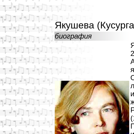
Якушева (Кусург
биография
я
л
и
(
П