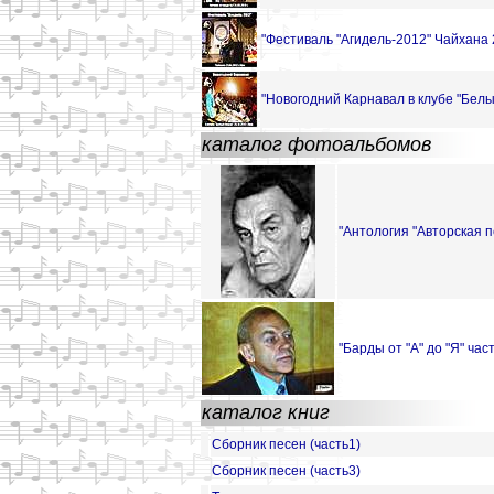
"Фестиваль "Агидель-2012" Чайхана 
"Новогодний Карнавал в клубе "Белы
каталог фотоальбомов
"Антология "Aвторская п
"Барды от "А" до "Я" част
каталог книг
Сборник песен (часть1)
Сборник песен (часть3)