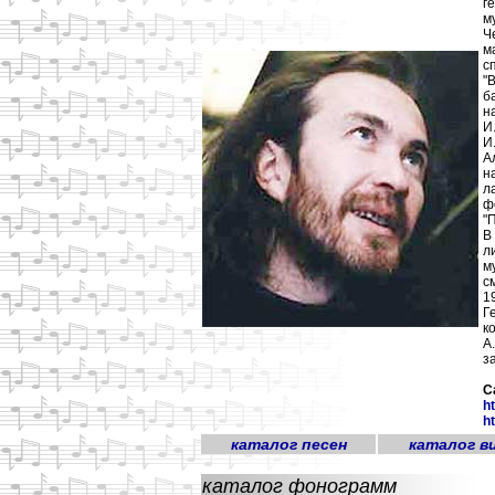
г
м
Ч
м
с
"
б
н
И
И
А
н
л
ф
"
В
л
м
с
1
Г
к
А
з
С
h
h
каталог песен
каталог в
каталог фонограмм