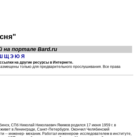
сня"
й на портале
Bard.ru
Ш
Щ
Э
Ю
Я
ссылки на другие ресурсы в Интернете.
размещены только для предварительного прослушивания. Все права
инск, СПб Николай Николаевич Якимов родился 17 июня 1959 г. в
г. живет в Ленинграде, Санкт-Петербурге. Окончил Челябинский
ти -- инженер- механик. Работал инженером- исследователем в институте,