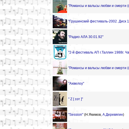
"Романсы и вальсы любви и смерти (
"Грушинский фестиваль-2002. Диск 1
"Радио АЛА 30.01.92"
"2-й фестиваль АП г.Таллин 1988г. Ч
"Романсы и вальсы любви и смерти (
"Ахвелоу"
" Z [ зэт ]"
"Session"
(Н.Якимов,
А.Деревягин
)