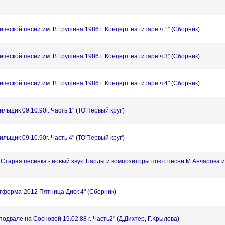
ческой песни им. В.Грушина 1986 г. Концерт на гитаре ч.1"
(
Сборник
)
ческой песни им. В.Грушина 1986 г. Концерт на гитаре ч.3"
(
Сборник
)
ческой песни им. В.Грушина 1986 г. Концерт на гитаре ч.4"
(
Сборник
)
льщик 09.10.90г. Часть 1"
(
ТО'Первый круг'
)
льщик 09.10.90г. Часть 4"
(
ТО'Первый круг'
)
. Старая песенка - новый звук. Барды и композиторы поют песни М.Анчарова
форма-2012 Пятница Диск 4"
(
Сборник
)
одвале на Сосновой 19.02.88 г. Часть2"
(
Д.Дихтер
,
Г.Крылова
)