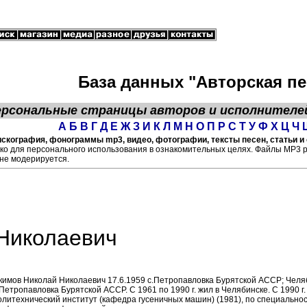
База данных "Авторская пе
ерсональные страницы
авторов
и исполнителе
А
Б
В
Г
Д
Е
Ж
З
И
К
Л
М
Н
О
П
Р
С
Т
У
Ф
Х
Ц
Ч
скография, фонограммы mp3, видео, фотографии, тексты песен, статьи и 
ко для персонального использования в ознакомительных целях. Файлы МР3 
не модерируется.
Николаевич
кимов Николай Николаевич 17.6.1959 с.Петропавловка Бурятской АССР; Челяб
.Петропавловка Бурятской АССР. С 1961 по 1990 г. жил в Челябинске. С 1990 
олитехнический институт (кафедра гусеничных машин) (1981), по специальнос