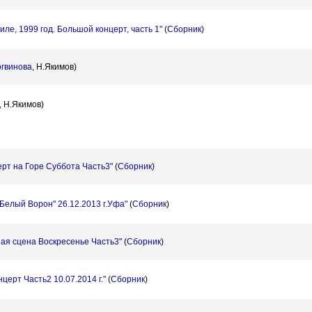
ле, 1999 год. Большой концерт, часть 1"
(
Сборник
)
огвинова
,
Н.Якимов)
,
Н.Якимов)
рт на Горе Суббота Часть3"
(
Сборник
)
"Белый Ворон" 26.12.2013 г.Уфа"
(
Сборник
)
ая сцена Воскресенье Часть3"
(
Сборник
)
церт Часть2 10.07.2014 г."
(
Сборник
)