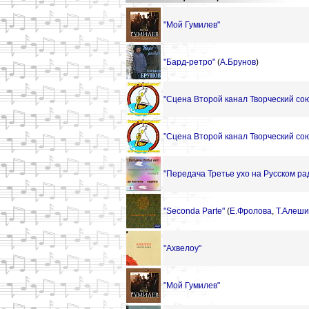
"Мой Гумилев"
"Бард-ретро"
(
А.Брунов
)
"Сцена Второй канал Творческий сою
"Сцена Второй канал Творческий сою
"Передача Третье ухо на Русском рад
"Seconda Parte"
(
Е.Фролова
,
Т.Алеш
"Ахвелоу"
"Мой Гумилев"