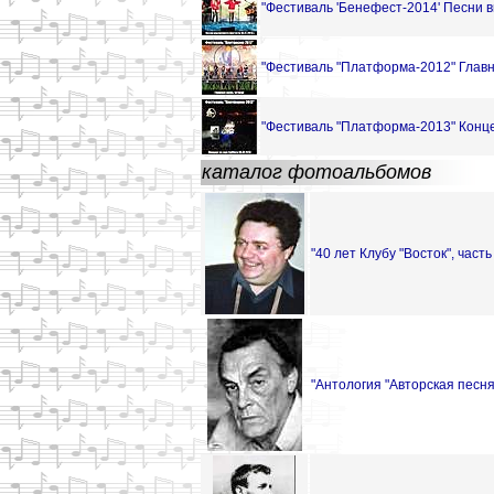
"Фестиваль 'Бенефест-2014' Песни вн
"Фестиваль "Платформа-2012" Главн
"Фестиваль "Платформа-2013" Конце
каталог фотоальбомов
"40 лет Клубу "Восток", часть
"Антология "Aвторская песня