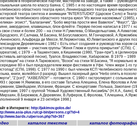
еофизиком в геофизической партии, мастером на заводе, а также -- руководи
узыкальная школа по классу баяна. С 1985 г. и по настоящее время професс
елябинского областного театра кукол, Ленинградского театра кукол-марионе
астерской театра синтеза и анимации "INTERSTUDIO" (Царское Село) и Театра
пектакле Челябинского областного театра кукол "Из жизни насекомых" (1985),
Великан- эгоист", "Балаганчик", "Бобо мертва прости мне Вавилон", "Фауст", "Д
аяне, аккордеоне, клавишных, блок-флейте. Первую песню написал в 1977 г. на 
а свои стихи и более 200 -- на стихи Н.Гумилева, О.Мандельштама, А.Ахматово
.Бродского, И.Салчака, М.Басина, М.Богуславского, М.Гончаровой, А.Яржомбек
.Анненского, Альфреда де Мюссе, М.Лермонтова, Ю.Левитанского и других поэт
лександром Деревягиным с 1982 г. Есть опыт создания и руководства хором с
астоящее время -- участник группы "Женя Глюкк и группа прикрытия" (СПб). С
ауреатом), с 1979 -- в Ташкентских, в Кишиневе (1980, "Гран-при"), в Целино
естиваль авторской песни), Туапсе, Владивостоке, Хабаровске. В 1979 -- 1989
Плотовщик" на стихи А.Тарковского, "Возок" на стихи М.Басина, "Я нормально жив
 середине 80-х был председателем жюри фестиваля в Уфе. Член жюри 1-го тура
истопад" (СПб, 1998). С 1977 по 1990 г. был членом КСП Челябинского политех
узыка, книги, волейбол (I разряд). Вышел лазерный диск "Небо опять в позо
мерти", "Z [зэт]", "АХВЕЛЛОУ" -- готовится. С 1980 г. гастролирует с сольным
993 г. (кроме Н.Якимова, в его составе Татьяна Алешина, Елена Фролова и Але
ермании, Швейцарии, Испании, Франции. С концертами: Польша, Закопане (1988
онцертами, 1997 с группой "Новый Художественный Ансамбль" (Н.Х.А., баян); 
.Мирзаян, В.Бережков, А.Деревягин, В.Луферов, Е.Фролова, Т.Алешина, А.Яржом
аполненной 9 января и 23 октября 1998.]
айт в Интернете:
http://jakimov.golos.de/
ttp://www.asia-plus.ru/cgi-bin/persons.cgi?id=4
ttp://www.bards.ru/person.php?id=367
идео
каталог текстов
каталог фотографи