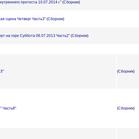
утреннего протеста 10.07.2014 г."
(
Сборник
)
ая сцена Четверг Часть3"
(
Сборник
)
рт на горе Суббота 06.07.2013 Часть2"
(
Сборник
)
 3"
(
Сборник
)
" Часть8"
(
Сборник
)