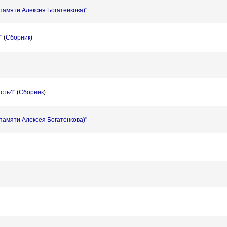
памяти Алексея Богатенкова)"
"
(
Сборник
)
асть4"
(
Сборник
)
памяти Алексея Богатенкова)"