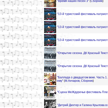
"Время наших песен 3"
(
Сборник
)
"13-й туристский фестиваль патриоти
"13-й туристский фестиваль патриоти
"13-й туристский фестиваль патриоти
"Открытие сезона. ДК Красный Тексти
"Открытие сезона. ДК Красный Тексти
"Баллада о двадцатом веке. Часть 1
ему"
(
М.Анчаров
,
Сборник
)
"Сцена МеЖдуречье фестиваль Плат
"Дитрий Дихтер и Галина Крылова в п