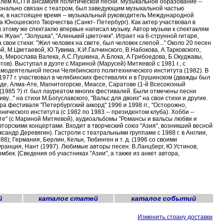
телем КСП и ансамбля политической песни. Музыкальное образование --
ионально связан с театром, был заведующим музыкальной частью
ток, в настоящее время -- музыкальный руководитель Международной
 Юношеского Творчества (Санкт- Петербург). Как актер участвовал в
 к этому же спектаклю впервые написал музыку. Автор музыки к спектаклям
он Жуан", "Золушка", "Аленький цветочек". Играет на 6-струнной гитаре,
свои стихи: "Жил человек на свете, был человек слепой..." Около 20 песен
й, М.Цветаевой, Ю.Тувима, К.И.Галчинского, В.Набокова, А.Тарковского,
а, Мирослава Валека, А.С.Пушкина, А.Блока, А.Грибоедова, Б.Окуджавы,
ов). Выступал в дуэте с Мариной (Марусей) Митяевой с 1981 г., с
амодеятельной песни Челябинского политехнического института (1982). В
 1977 г. участвовал в челябинских фестивалях и в Грушинском (дважды был
граде, Алма-Ате, Магнитогорске, Миассе, Саратове (1-й Всесоюзный
 (1985 ?) гг. был лауреатом многих фестивалей. Были отмечены песни
у..." на стихи М.Богуславского, "Вальс для двоих" на свои стихи и другие.
 фестиваля "Петербургский аккорд" 1996 и 1998 гг., "Осторожно,
нического института (с 1982 по 1983 -- президентом клуба). Хобби --
лоте" (с Мариной Митяевой), аудиоальбомы "Романсы и вальсы любви и
и авторскими концертами. Входит в творческий союз "Азия", возникший весной
ксандр Деревягин). Гастроли с театральными группами с 1988 г. в Англии,
); Германия, Берлин, Кельн, Тюбинген и т. д. (1996 со своими
Франция, Нант (1997). Любимые авторы песен: В.Ланцберг, Ю.Устинов,
бек. [Сведения об участниках "Азии", а также из анкет автора,
й
каталог статей
каталог событий
Изменить страну доставки