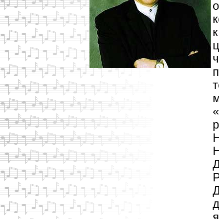
о
к
к
ц
ч
п
т
м
«
р
Н
Н
Д
Р
Д
д
я