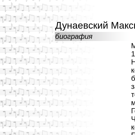
Дунаевский Макс
биография
М
1
Н
к
б
з
т
м
Г
Ч
к