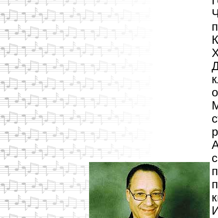
Г
Ч
п
К
Х
Д
к
о
М
с
р
А
п
п
к
И