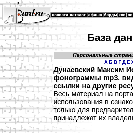
База дан
Персональные стран
А
Б
В
Г
Д
Е
Дунаевский Максим Ис
фонограммы mp3, виде
ссылки на другие рес
Весь материал на порт
использования в озна
только для предварите
принадлежат их владел