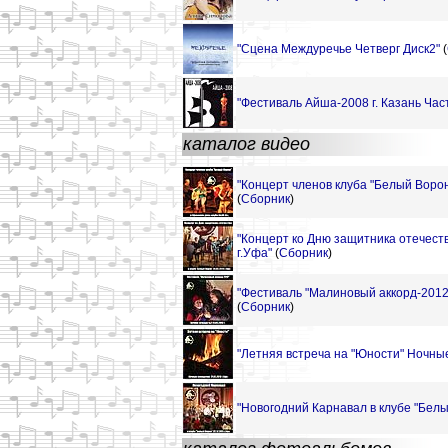
"Сцена Междуречье Четверг Диск2"
(
"Фестиваль Айша-2008 г. Казань Час
каталог видео
"Концерт членов клуба "Белый Ворон"
(
Сборник
)
"Концерт ко Дню защитника отечеств
г.Уфа"
(
Сборник
)
"Фестиваль "Малиновый аккорд-2012"
(
Сборник
)
"Летняя встреча на "Юности" Ночные
"Новогодний Карнавал в клубе "Белы