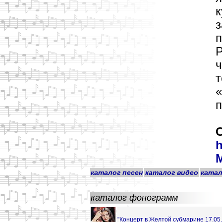
к
з
п
Р
ч
т
«
п
С
h
каталог песен
каталог видео
катал
каталог фонограмм
"Концерт в Желтой субмарине 17.05.